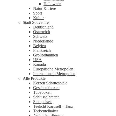
Halloween
Natur & Tiere
Sport
Kultur
Stadt Souvenire
Deutschland
Österreich
Schweiz
Niederlande
Belgien
Frankreich
Großbritannien
USA
Kanada
Europäische Metropolen
Internationale Metropolen
Alle Produkte
Kerzen Schattespiele
Geschenkboxen
Tubeboxen
Schlüsselbretter
Stempelsets
Teelicht Karusell – Tanz
Teebeutelhalter
Architekturfiguren