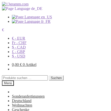
€
€ - EUR
Fr - CHF
$ - CAD
£ - GBP
$ - USD
0,00
€
0 Artikel
Suchen
Suchen
nach:
Menü
Sonderanfertigungen
Deutschland
Weihnachten
Geschenke