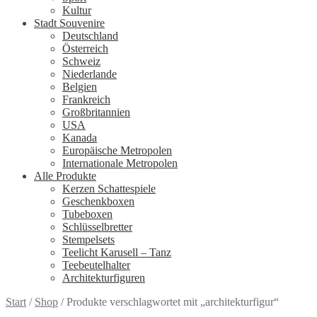
Kultur
Stadt Souvenire
Deutschland
Österreich
Schweiz
Niederlande
Belgien
Frankreich
Großbritannien
USA
Kanada
Europäische Metropolen
Internationale Metropolen
Alle Produkte
Kerzen Schattespiele
Geschenkboxen
Tubeboxen
Schlüsselbretter
Stempelsets
Teelicht Karusell – Tanz
Teebeutelhalter
Architekturfiguren
Start
/
Shop
/
Produkte verschlagwortet mit „architekturfigur“