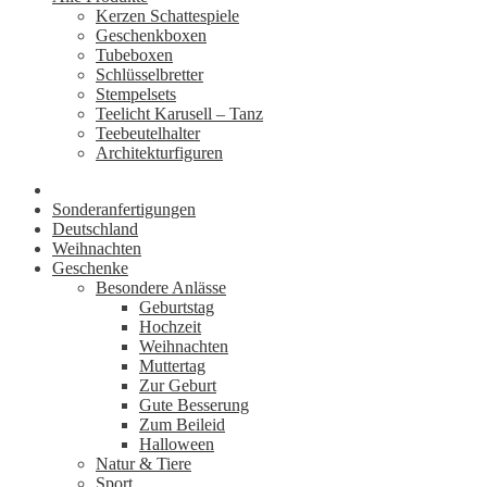
Kerzen Schattespiele
Geschenkboxen
Tubeboxen
Schlüsselbretter
Stempelsets
Teelicht Karusell – Tanz
Teebeutelhalter
Architekturfiguren
Sonderanfertigungen
Deutschland
Weihnachten
Geschenke
Besondere Anlässe
Geburtstag
Hochzeit
Weihnachten
Muttertag
Zur Geburt
Gute Besserung
Zum Beileid
Halloween
Natur & Tiere
Sport