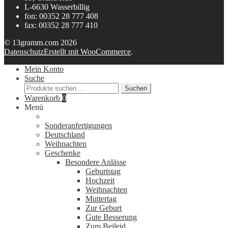
L-6630 Wasserbillig
fon: 00352 28 777 408
fax: 00352 28 777 410
© 13gramm.com 2026
Datenschutz
Erstellt mit WooCommerce
.
Mein Konto
Suche
Suchen
Suchen
nach:
Warenkorb
0
Menü
Sonderanfertigungen
Deutschland
Weihnachten
Geschenke
Besondere Anlässe
Geburtstag
Hochzeit
Weihnachten
Muttertag
Zur Geburt
Gute Besserung
Zum Beileid