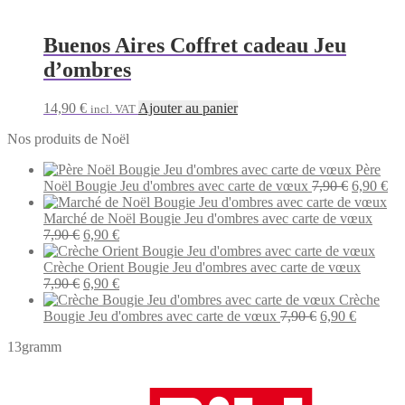
initial
actuel
était :
est :
7,90 €.
6,90 €.
Buenos Aires Coffret cadeau Jeu
d’ombres
14,90
€
Ajouter au panier
incl. VAT
Nos produits de Noël
Père
Le
Le
Noël Bougie Jeu d'ombres avec carte de vœux
7,90
€
6,90
€
prix
pri
initial
act
Marché de Noël Bougie Jeu d'ombres avec carte de vœux
Le
Le
était :
est 
7,90
€
6,90
€
prix
prix
7,90 €.
6,9
initial
actuel
Crèche Orient Bougie Jeu d'ombres avec carte de vœux
était :
Le
est :
Le
7,90
€
6,90
€
7,90 €.
prix
6,90 €.
prix
Crèche
initial
actuel
Le
Le
Bougie Jeu d'ombres avec carte de vœux
7,90
€
6,90
€
était :
est :
prix
prix
13gramm
7,90 €.
6,90 €.
initial
actuel
était :
est :
7,90 €.
6,90 €.