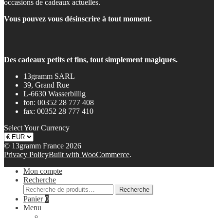
occasions de cadeaux actuelles.
Vous pouvez vous désinscrire à tout moment.
Des cadeaux petits et fins, tout simplement magiques.
13gramm SARL
39, Grand Rue
L-6630 Wasserbillig
fon: 00352 28 777 408
fax: 00352 28 777 410
Select Your Currency
© 13gramm France 2026
Privacy Policy
Built with WooCommerce
.
Mon compte
Recherche
Recherche
Recherche
pour :
Panier
0
Menu