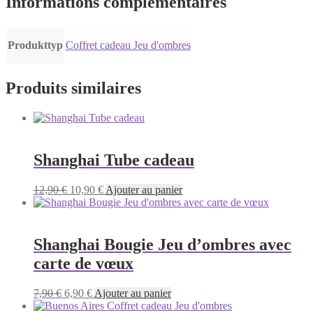
Informations complémentaires
Produkttyp
Coffret cadeau Jeu d'ombres
Produits similaires
Shanghai Tube cadeau
Le
Le
12,90
€
10,90
€
Ajouter au panier
prix
prix
initial
actuel
était :
est :
12,90 €.
10,90 €.
Shanghai Bougie Jeu d’ombres avec
carte de vœux
Le
Le
7,90
€
6,90
€
Ajouter au panier
prix
prix