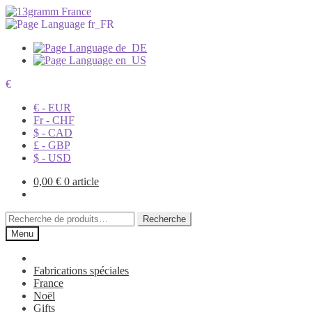
€
€ - EUR
Fr - CHF
$ - CAD
£ - GBP
$ - USD
0,00
€
0 article
Recherche
Recherche
pour :
Menu
Fabrications spéciales
France
Noël
Gifts