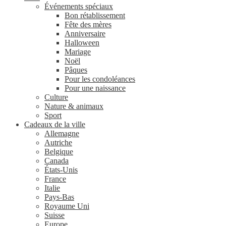
Événements spéciaux
Bon rétablissement
Fête des mères
Anniversaire
Halloween
Mariage
Noël
Pâques
Pour les condoléances
Pour une naissance
Culture
Nature & animaux
Sport
Cadeaux de la ville
Allemagne
Autriche
Belgique
Canada
États-Unis
France
Italie
Pays-Bas
Royaume Uni
Suisse
Europe