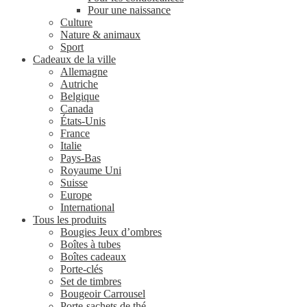
Pour une naissance
Culture
Nature & animaux
Sport
Cadeaux de la ville
Allemagne
Autriche
Belgique
Canada
États-Unis
France
Italie
Pays-Bas
Royaume Uni
Suisse
Europe
International
Tous les produits
Bougies Jeux d’ombres
Boîtes à tubes
Boîtes cadeaux
Porte-clés
Set de timbres
Bougeoir Carrousel
Porte-sachets de thé