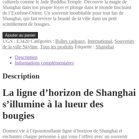
culturels comme le Jade Buddha Temple. Découvre la magie de
Shanghai dans ton propre foyer et plonge dans le monde fascinant
de l’Extrême-Orient. Un souvenir inoubliable pour tout fan de
Shanghai, qui fait revivre la beauté de la ville dans un petit
scintillement de bougies.
quantité
Ajouter au panier
de
UGS :
E3420
Catégories :
Boîtes cadeaux
,
International
,
Souvenirs
Shanghai
de la ville Skyline
,
Tous les produits
Étiquette :
Shanghai
Coffret
cadeau
Description
Jeu
Informations complémentaires
d'ombres
Description
La ligne d’horizon de Shanghai
s’illumine à la lueur des
bougies
Donnez vie à l’époustouflante ligne d’horizon de Shanghai et
enchantez chaque personne à qui vous l’offrez avec un souvenir