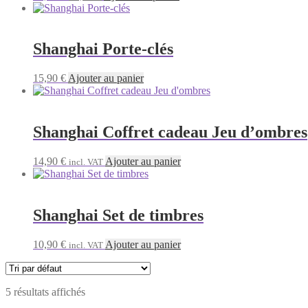
prix
prix
initial
actuel
était :
est :
12,90 €.
10,90 €.
Shanghai Porte-clés
15,90
€
Ajouter au panier
Shanghai Coffret cadeau Jeu d’ombres
14,90
€
Ajouter au panier
incl. VAT
Shanghai Set de timbres
10,90
€
Ajouter au panier
incl. VAT
5 résultats affichés