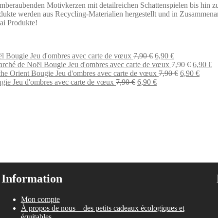
raubenden Motivkerzen mit detailreichen Schattenspielen bis hin zu 
dukte werden aus Recycling-Materialien hergestellt und in Zusammenar
ai Produkte!
Le
Le
l Bougie Jeu d'ombres avec carte de vœux
7,90
€
6,90
€
prix
prix
Le
L
rché de Noël Bougie Jeu d'ombres avec carte de vœux
7,90
€
6,90
€
initial
actuel
Le
prix
Le
pr
he Orient Bougie Jeu d'ombres avec carte de vœux
7,90
€
6,90
€
Le
était :
Le
est :
prix
initial
prix
ac
gie Jeu d'ombres avec carte de vœux
7,90
€
6,90
€
prix
7,90 €.
prix
6,90 €.
initial
était :
actuel
es
initial
actuel
était :
7,90 €.
est :
6,
était :
est :
7,90 €.
6,90 €
7,90 €.
6,90 €.
Information
Mon compte
À propos de nous – des petits cadeaux écologiques et
équitables