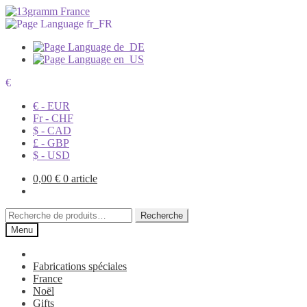
€
€ - EUR
Fr - CHF
$ - CAD
£ - GBP
$ - USD
0,00
€
0 article
Recherche
Recherche
pour :
Menu
Fabrications spéciales
France
Noël
Gifts