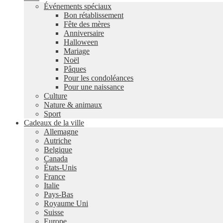
Événements spéciaux
Bon rétablissement
Fête des mères
Anniversaire
Halloween
Mariage
Noël
Pâques
Pour les condoléances
Pour une naissance
Culture
Nature & animaux
Sport
Cadeaux de la ville
Allemagne
Autriche
Belgique
Canada
États-Unis
France
Italie
Pays-Bas
Royaume Uni
Suisse
Europe