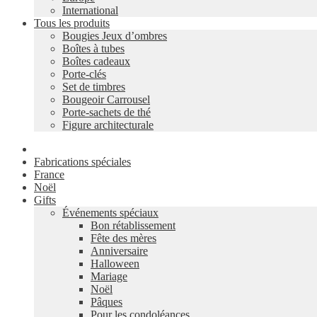
International
Tous les produits
Bougies Jeux d’ombres
Boîtes à tubes
Boîtes cadeaux
Porte-clés
Set de timbres
Bougeoir Carrousel
Porte-sachets de thé
Figure architecturale
Fabrications spéciales
France
Noël
Gifts
Événements spéciaux
Bon rétablissement
Fête des mères
Anniversaire
Halloween
Mariage
Noël
Pâques
Pour les condoléances