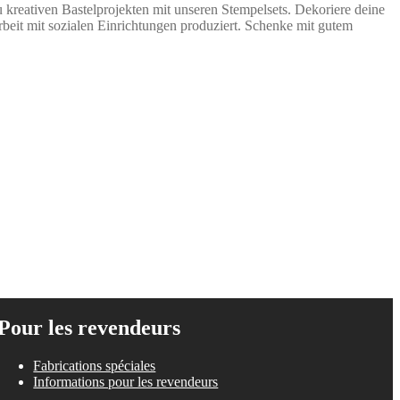
kreativen Bastelprojekten mit unseren Stempelsets. Dekoriere deine
beit mit sozialen Einrichtungen produziert. Schenke mit gutem
e
ix
tuel
t :
90 €.
.
Pour les revendeurs
Fabrications spéciales
Informations pour les revendeurs