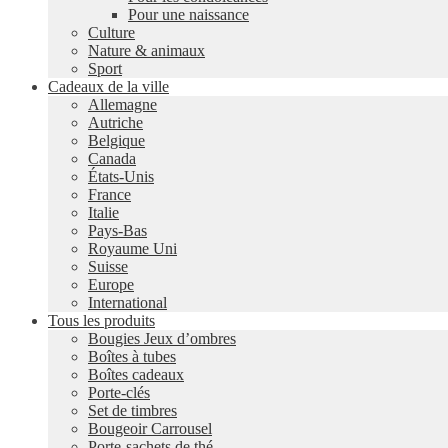
Pour une naissance
Culture
Nature & animaux
Sport
Cadeaux de la ville
Allemagne
Autriche
Belgique
Canada
États-Unis
France
Italie
Pays-Bas
Royaume Uni
Suisse
Europe
International
Tous les produits
Bougies Jeux d’ombres
Boîtes à tubes
Boîtes cadeaux
Porte-clés
Set de timbres
Bougeoir Carrousel
Porte-sachets de thé