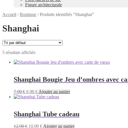
Figure architecturale
Accueil
/
Boutique
/
Produits identifiés “Shanghai”
Shanghai
5 résultats affichés
Shanghai Bougie Jeu d’ombres avec ca
Le
Le
7,90
€
6,90
€
Ajouter au panier
prix
prix
initial
actuel
était :
est :
7,90 €.
6,90 €.
Shanghai Tube cadeau
Le
Le
12,90
€
10,90
€
Ajouter au panier