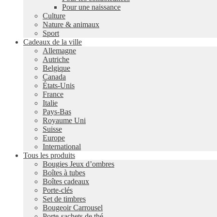
Pour une naissance
Culture
Nature & animaux
Sport
Cadeaux de la ville
Allemagne
Autriche
Belgique
Canada
États-Unis
France
Italie
Pays-Bas
Royaume Uni
Suisse
Europe
International
Tous les produits
Bougies Jeux d’ombres
Boîtes à tubes
Boîtes cadeaux
Porte-clés
Set de timbres
Bougeoir Carrousel
Porte-sachets de thé