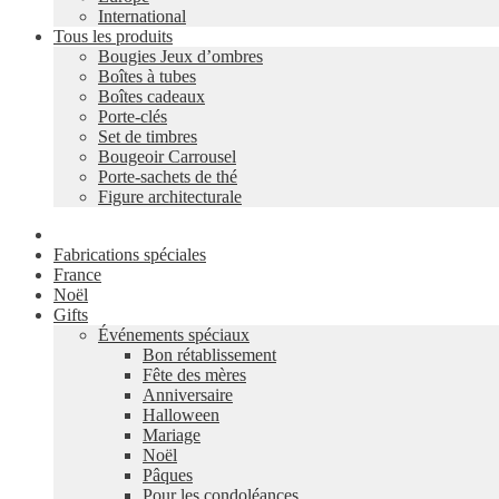
International
Tous les produits
Bougies Jeux d’ombres
Boîtes à tubes
Boîtes cadeaux
Porte-clés
Set de timbres
Bougeoir Carrousel
Porte-sachets de thé
Figure architecturale
Fabrications spéciales
France
Noël
Gifts
Événements spéciaux
Bon rétablissement
Fête des mères
Anniversaire
Halloween
Mariage
Noël
Pâques
Pour les condoléances