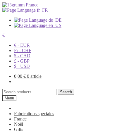
€
€ - EUR
Fr - CHF
$ - CAD
£ - GBP
$ - USD
0,00
€
0 article
Search
Search
for:
Menu
Fabrications spéciales
France
Noël
Gifts