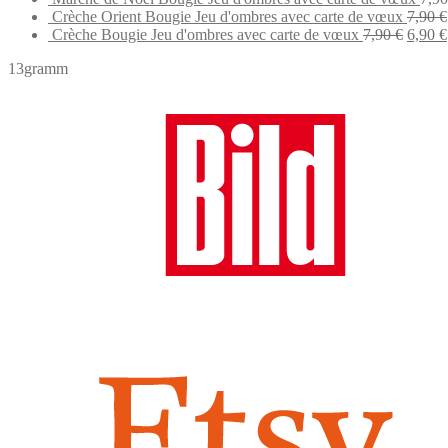
was
Crèche Orient Bougie Jeu d'ombres avec carte de vœux
7,90
€
Origin
7,9
Crèche Bougie Jeu d'ombres avec carte de vœux
7,90
€
6,90
€
price
13gramm
was:
7,90 €