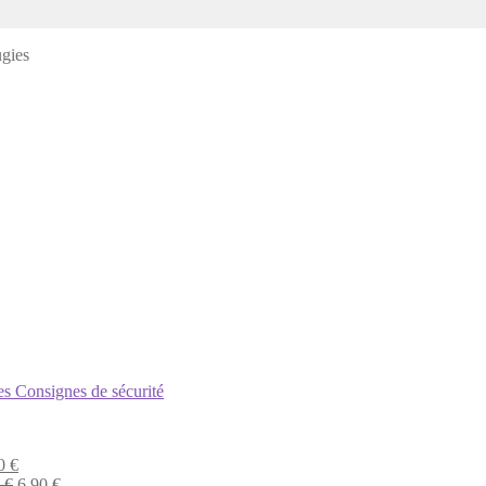
gies
s Consignes de sécurité
ginal
Current
90
€
ce
Original
price
Current
0
€
6,90
€