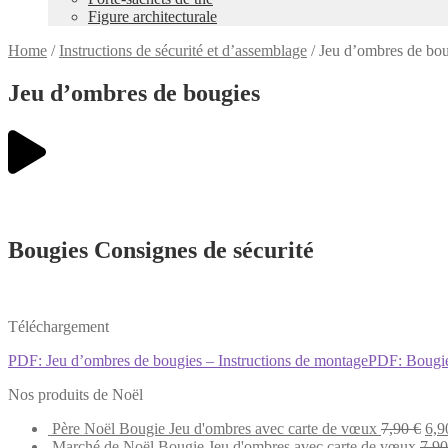
Figure architecturale
Home
/
Instructions de sécurité et d’assemblage
/
Jeu d’ombres de bou
Jeu d’ombres de bougies
Bougies Consignes de sécurité
Téléchargement
PDF: Jeu d’ombres de bougies – Instructions de montage
PDF: Bougie
Nos produits de Noël
Ori
Père Noël Bougie Jeu d'ombres avec carte de vœux
7,90
€
6,
pri
Marché de Noël Bougie Jeu d'ombres avec carte de vœux
7,9