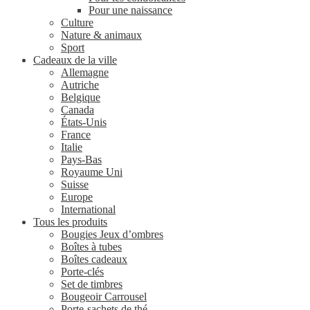
Pour une naissance
Culture
Nature & animaux
Sport
Cadeaux de la ville
Allemagne
Autriche
Belgique
Canada
États-Unis
France
Italie
Pays-Bas
Royaume Uni
Suisse
Europe
International
Tous les produits
Bougies Jeux d’ombres
Boîtes à tubes
Boîtes cadeaux
Porte-clés
Set de timbres
Bougeoir Carrousel
Porte-sachets de thé