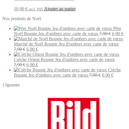
10,90
€
Ajouter au panier
incl. VAT
Nos produits de Noël
Père
Le
Le
Noël Bougie Jeu d'ombres avec carte de vœux
7,90
€
6,90
€
prix
pri
initial
act
Marché de Noël Bougie Jeu d'ombres avec carte de vœux
Le
Le
était :
est 
7,90
€
6,90
€
prix
prix
7,90 €.
6,9
initial
actuel
Crèche Orient Bougie Jeu d'ombres avec carte de vœux
était :
Le
est :
Le
7,90
€
6,90
€
7,90 €.
prix
6,90 €.
prix
Crèche
initial
actuel
Le
Le
Bougie Jeu d'ombres avec carte de vœux
7,90
€
6,90
€
était :
est :
prix
prix
13gramm
7,90 €.
6,90 €.
initial
actuel
était :
est :
7,90 €.
6,90 €.