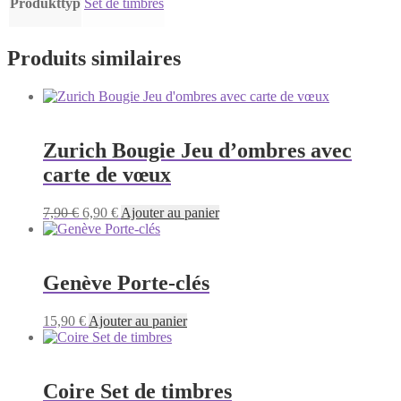
Produkttyp
Set de timbres
Produits similaires
Zurich Bougie Jeu d’ombres avec
carte de vœux
Le
Le
7,90
€
6,90
€
Ajouter au panier
prix
prix
initial
actuel
était :
est :
7,90 €.
6,90 €.
Genève Porte-clés
15,90
€
Ajouter au panier
Coire Set de timbres