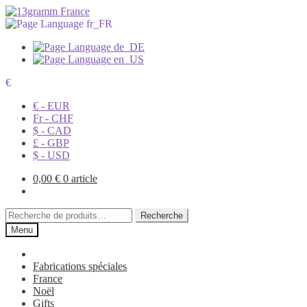
€
€ - EUR
Fr - CHF
$ - CAD
£ - GBP
$ - USD
0,00
€
0 article
Recherche
Recherche
pour :
Menu
Fabrications spéciales
France
Noël
Gifts