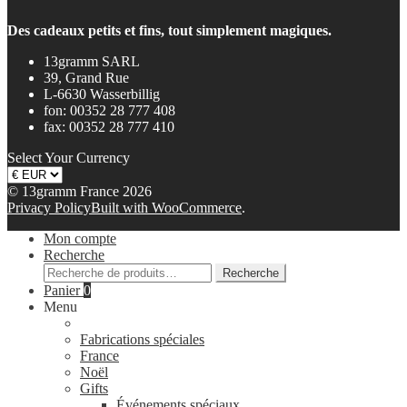
Des cadeaux petits et fins, tout simplement magiques.
13gramm SARL
39, Grand Rue
L-6630 Wasserbillig
fon: 00352 28 777 408
fax: 00352 28 777 410
Select Your Currency
© 13gramm France 2026
Privacy Policy
Built with WooCommerce
.
Mon compte
Recherche
Recherche
Recherche
pour :
Panier
0
Menu
Fabrications spéciales
France
Noël
Gifts
Événements spéciaux