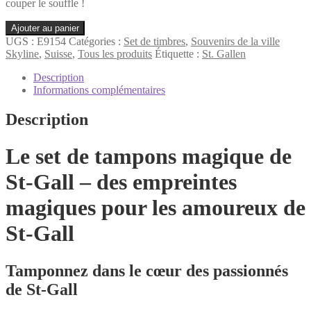
couper le souffle !
quantité
Ajouter au panier
de
UGS :
E9154
Catégories :
Set de timbres
,
Souvenirs de la ville
St.
Skyline
,
Suisse
,
Tous les produits
Étiquette :
St. Gallen
Gallen
Set
Description
de
Informations complémentaires
timbres
Description
Le set de tampons magique de
St-Gall – des empreintes
magiques pour les amoureux de
St-Gall
Tamponnez dans le cœur des passionnés
de St-Gall