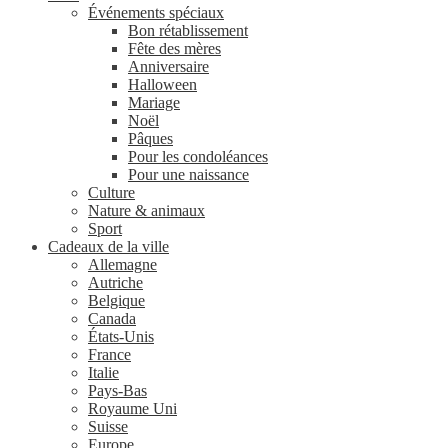
Événements spéciaux
Bon rétablissement
Fête des mères
Anniversaire
Halloween
Mariage
Noël
Pâques
Pour les condoléances
Pour une naissance
Culture
Nature & animaux
Sport
Cadeaux de la ville
Allemagne
Autriche
Belgique
Canada
États-Unis
France
Italie
Pays-Bas
Royaume Uni
Suisse
Europe