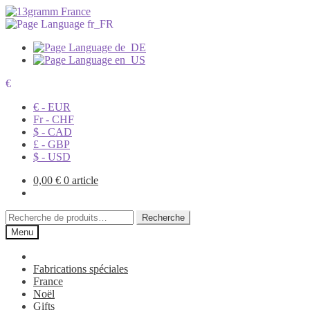
€
€ - EUR
Fr - CHF
$ - CAD
£ - GBP
$ - USD
0,00
€
0 article
Recherche
Recherche
pour :
Menu
Fabrications spéciales
France
Noël
Gifts