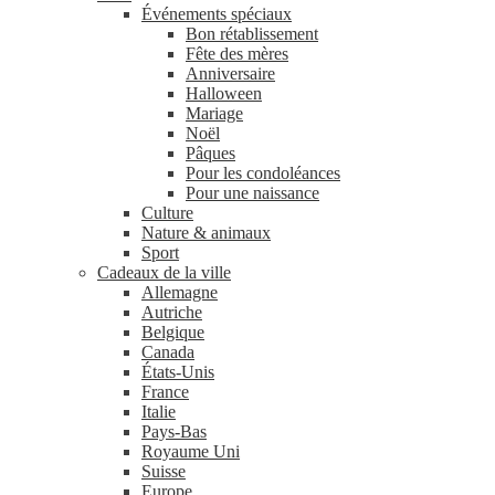
Événements spéciaux
Bon rétablissement
Fête des mères
Anniversaire
Halloween
Mariage
Noël
Pâques
Pour les condoléances
Pour une naissance
Culture
Nature & animaux
Sport
Cadeaux de la ville
Allemagne
Autriche
Belgique
Canada
États-Unis
France
Italie
Pays-Bas
Royaume Uni
Suisse
Europe