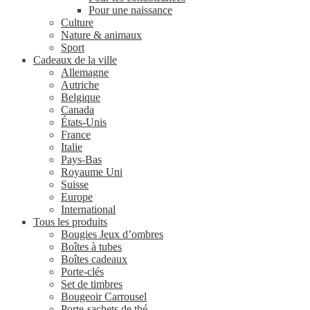
Pour une naissance
Culture
Nature & animaux
Sport
Cadeaux de la ville
Allemagne
Autriche
Belgique
Canada
États-Unis
France
Italie
Pays-Bas
Royaume Uni
Suisse
Europe
International
Tous les produits
Bougies Jeux d’ombres
Boîtes à tubes
Boîtes cadeaux
Porte-clés
Set de timbres
Bougeoir Carrousel
Porte-sachets de thé