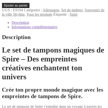
quantité
Ajouter au panier
de
UGS :
E9194
Catégories :
Allemagne
,
Set de timbres
,
Souvenirs de
Spire
la ville Skyline
,
Tous les produits
Étiquette :
Spire
Set
de
Description
timbres
Informations complémentaires
Description
Le set de tampons magiques de
Spire – Des empreintes
créatives enchantent ton
univers
Crée ton propre monde magique avec les
empreintes de tampons de Spire.
Le set de tampons de Spire t’entraîne dans un voyage à travers les