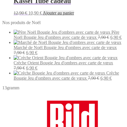
Kassel Tube cadeau
Le
Le
12,90
€
10,90
€
Ajouter au panier
prix
prix
Nos produits de Noël
initial
actuel
était :
est :
Père
12,90 €.
10,90 €.
Le
Le
Noël Bougie Jeu d'ombres avec carte de vœux
7,90
€
6,90
€
prix
pri
initial
act
Marché de Noël Bougie Jeu d'ombres avec carte de vœux
Le
Le
était :
est 
7,90
€
6,90
€
prix
prix
7,90 €.
6,9
initial
actuel
Crèche Orient Bougie Jeu d'ombres avec carte de vœux
était :
Le
est :
Le
7,90
€
6,90
€
7,90 €.
prix
6,90 €.
prix
Crèche
initial
actuel
Le
Le
Bougie Jeu d'ombres avec carte de vœux
7,90
€
6,90
€
était :
est :
prix
prix
13gramm
7,90 €.
6,90 €.
initial
actuel
était :
est :
7,90 €.
6,90 €.