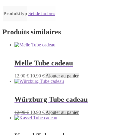
Produkttyp
Set de timbres
Produits similaires
Melle Tube cadeau
Le
Le
12,90
€
10,90
€
Ajouter au panier
prix
prix
initial
actuel
était :
est :
12,90 €.
10,90 €.
Würzburg Tube cadeau
Le
Le
12,90
€
10,90
€
Ajouter au panier
prix
prix
initial
actuel
était :
est :
12,90 €.
10,90 €.