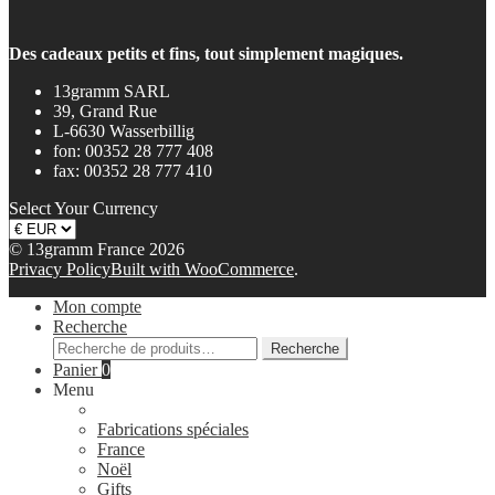
Des cadeaux petits et fins, tout simplement magiques.
13gramm SARL
39, Grand Rue
L-6630 Wasserbillig
fon: 00352 28 777 408
fax: 00352 28 777 410
Select Your Currency
© 13gramm France 2026
Privacy Policy
Built with WooCommerce
.
Mon compte
Recherche
Recherche
Recherche
pour :
Panier
0
Menu
Fabrications spéciales
France
Noël
Gifts