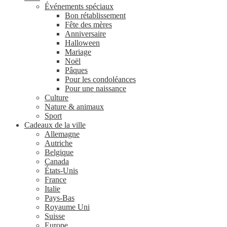
Événements spéciaux
Bon rétablissement
Fête des mères
Anniversaire
Halloween
Mariage
Noël
Pâques
Pour les condoléances
Pour une naissance
Culture
Nature & animaux
Sport
Cadeaux de la ville
Allemagne
Autriche
Belgique
Canada
États-Unis
France
Italie
Pays-Bas
Royaume Uni
Suisse
Europe