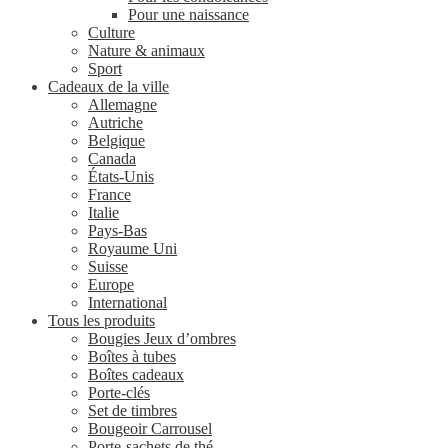
Pour une naissance
Culture
Nature & animaux
Sport
Cadeaux de la ville
Allemagne
Autriche
Belgique
Canada
États-Unis
France
Italie
Pays-Bas
Royaume Uni
Suisse
Europe
International
Tous les produits
Bougies Jeux d’ombres
Boîtes à tubes
Boîtes cadeaux
Porte-clés
Set de timbres
Bougeoir Carrousel
Porte-sachets de thé