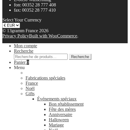
fon: 00352 28 777 408
fax: 00352 28 777 410
Select Your Currency
© 13gramm France 2026
Privacy Policy
Built with WooCommerce
.
Mon compte
Recherche
Recherche
Recherche
pour :
Panier
0
Menu
Fabrications spéciales
France
Noël
Gifts
Événements spéciaux
Bon rétablissement
Fête des mères
Anniversaire
Halloween
Mariage