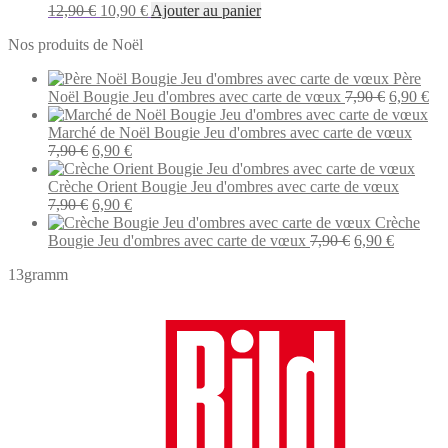
Le
Le
12,90
€
10,90
€
Ajouter au panier
prix
prix
Nos produits de Noël
initial
actuel
était :
est :
Père
12,90 €.
10,90 €.
Le
Le
Noël Bougie Jeu d'ombres avec carte de vœux
7,90
€
6,90
€
prix
pri
initial
act
Marché de Noël Bougie Jeu d'ombres avec carte de vœux
Le
Le
était :
est 
7,90
€
6,90
€
prix
prix
7,90 €.
6,9
initial
actuel
Crèche Orient Bougie Jeu d'ombres avec carte de vœux
était :
Le
est :
Le
7,90
€
6,90
€
7,90 €.
prix
6,90 €.
prix
Crèche
initial
actuel
Le
Le
Bougie Jeu d'ombres avec carte de vœux
7,90
€
6,90
€
était :
est :
prix
prix
13gramm
7,90 €.
6,90 €.
initial
actuel
était :
est :
7,90 €.
6,90 €.