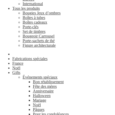
International
Tous les produits
Bougies Jeux d’ombres
Boîtes à tubes
Boîtes cadeaux
Porte-clés
Set de timbres
Bougeoir Carrousel
Porte-sachets de thé
Figure architecturale
Fabrications spéciales
France
Noël
Gifts
Événements spéciaux
Bon rétablissement
Fête des mères
Anniversaire
Halloween
Mariage
Noël
Pâques
Pour les condoléances