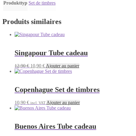
Produkttyp
Set de timbres
Produits similaires
Singapour Tube cadeau
Le
Le
12,90
€
10,90
€
Ajouter au panier
prix
prix
initial
actuel
était :
est :
12,90 €.
10,90 €.
Copenhague Set de timbres
10,90
€
Ajouter au panier
incl. VAT
Buenos Aires Tube cadeau