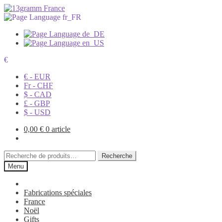
€
€ - EUR
Fr - CHF
$ - CAD
£ - GBP
$ - USD
0,00
€
0 article
Recherche
Recherche
pour :
Menu
Fabrications spéciales
France
Noël
Gifts