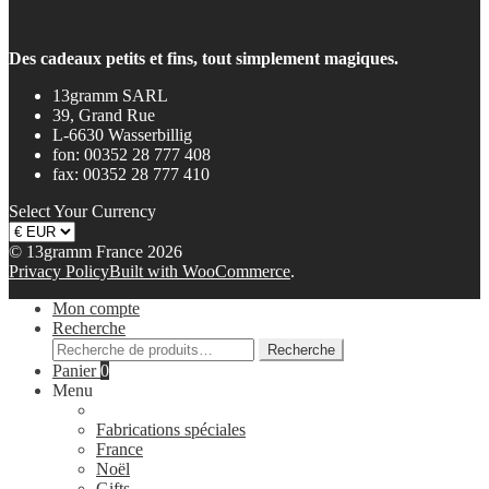
Des cadeaux petits et fins, tout simplement magiques.
13gramm SARL
39, Grand Rue
L-6630 Wasserbillig
fon: 00352 28 777 408
fax: 00352 28 777 410
Select Your Currency
© 13gramm France 2026
Privacy Policy
Built with WooCommerce
.
Mon compte
Recherche
Recherche
Recherche
pour :
Panier
0
Menu
Fabrications spéciales
France
Noël
Gifts