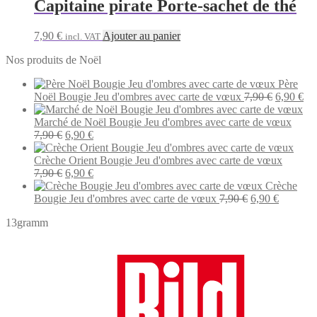
Capitaine pirate Porte-sachet de thé
7,90
€
Ajouter au panier
incl. VAT
Nos produits de Noël
Père
Le
Le
Noël Bougie Jeu d'ombres avec carte de vœux
7,90
€
6,90
€
prix
pri
initial
act
Marché de Noël Bougie Jeu d'ombres avec carte de vœux
Le
Le
était :
est 
7,90
€
6,90
€
prix
prix
7,90 €.
6,9
initial
actuel
Crèche Orient Bougie Jeu d'ombres avec carte de vœux
était :
Le
est :
Le
7,90
€
6,90
€
7,90 €.
prix
6,90 €.
prix
Crèche
initial
actuel
Le
Le
Bougie Jeu d'ombres avec carte de vœux
7,90
€
6,90
€
était :
est :
prix
prix
13gramm
7,90 €.
6,90 €.
initial
actuel
était :
est :
7,90 €.
6,90 €.