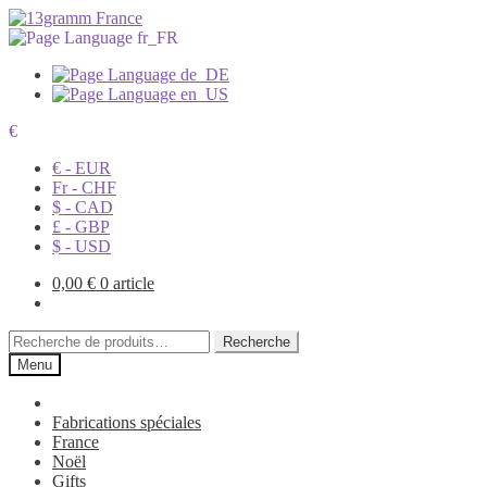
€
€ - EUR
Fr - CHF
$ - CAD
£ - GBP
$ - USD
0,00
€
0 article
Recherche
Recherche
pour :
Menu
Fabrications spéciales
France
Noël
Gifts