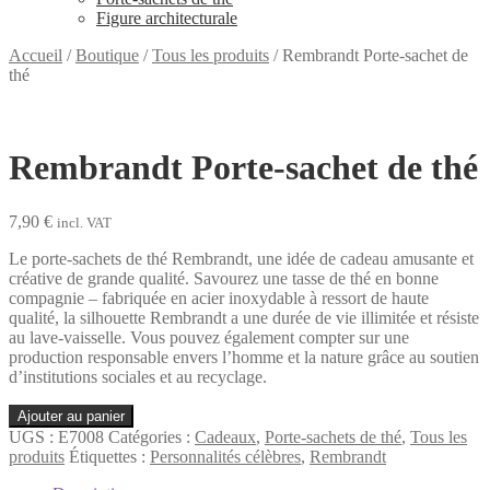
Figure architecturale
Accueil
/
Boutique
/
Tous les produits
/
Rembrandt Porte-sachet de
thé
Rembrandt Porte-sachet de thé
7,90
€
incl. VAT
Le porte-sachets de thé Rembrandt, une idée de cadeau amusante et
créative de grande qualité. Savourez une tasse de thé en bonne
compagnie – fabriquée en acier inoxydable à ressort de haute
qualité, la silhouette Rembrandt a une durée de vie illimitée et résiste
au lave-vaisselle. Vous pouvez également compter sur une
production responsable envers l’homme et la nature grâce au soutien
d’institutions sociales et au recyclage.
quantité
Ajouter au panier
de
UGS :
E7008
Catégories :
Cadeaux
,
Porte-sachets de thé
,
Tous les
Rembrandt
produits
Étiquettes :
Personnalités célèbres
,
Rembrandt
Porte-