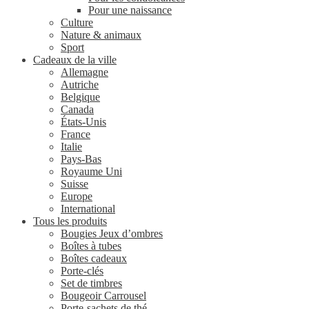
Pour une naissance
Culture
Nature & animaux
Sport
Cadeaux de la ville
Allemagne
Autriche
Belgique
Canada
États-Unis
France
Italie
Pays-Bas
Royaume Uni
Suisse
Europe
International
Tous les produits
Bougies Jeux d’ombres
Boîtes à tubes
Boîtes cadeaux
Porte-clés
Set de timbres
Bougeoir Carrousel
Porte-sachets de thé