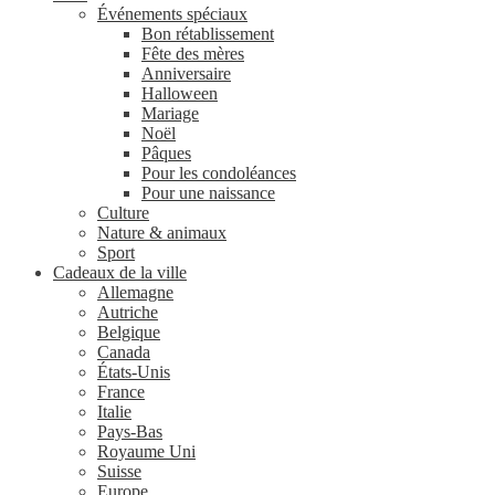
Événements spéciaux
Bon rétablissement
Fête des mères
Anniversaire
Halloween
Mariage
Noël
Pâques
Pour les condoléances
Pour une naissance
Culture
Nature & animaux
Sport
Cadeaux de la ville
Allemagne
Autriche
Belgique
Canada
États-Unis
France
Italie
Pays-Bas
Royaume Uni
Suisse
Europe