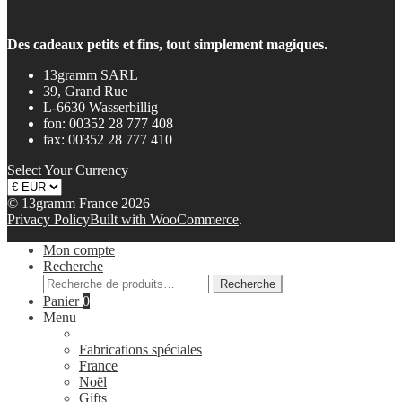
Des cadeaux petits et fins, tout simplement magiques.
13gramm SARL
39, Grand Rue
L-6630 Wasserbillig
fon: 00352 28 777 408
fax: 00352 28 777 410
Select Your Currency
© 13gramm France 2026
Privacy Policy
Built with WooCommerce
.
Mon compte
Recherche
Recherche
Recherche
pour :
Panier
0
Menu
Fabrications spéciales
France
Noël
Gifts