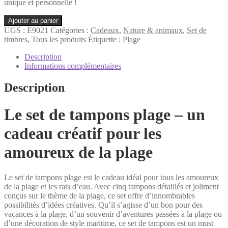
unique et personnelle !
quantité
Ajouter au panier
de
UGS :
E9021
Catégories :
Cadeaux
,
Nature & animaux
,
Set de
Plage
timbres
,
Tous les produits
Étiquette :
Plage
Set
de
Description
timbres
Informations complémentaires
Description
Le set de tampons plage – un
cadeau créatif pour les
amoureux de la plage
Le set de tampons plage est le cadeau idéal pour tous les amoureux
de la plage et les rats d’eau. Avec cinq tampons détaillés et joliment
conçus sur le thème de la plage, ce set offre d’innombrables
possibilités d’idées créatives. Qu’il s’agisse d’un bon pour des
vacances à la plage, d’un souvenir d’aventures passées à la plage ou
d’une décoration de style maritime, ce set de tampons est un must