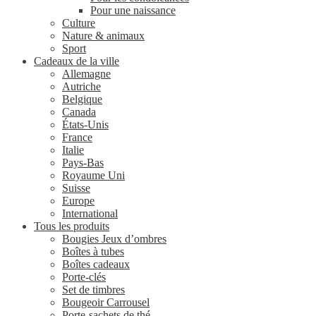
Pour une naissance
Culture
Nature & animaux
Sport
Cadeaux de la ville
Allemagne
Autriche
Belgique
Canada
États-Unis
France
Italie
Pays-Bas
Royaume Uni
Suisse
Europe
International
Tous les produits
Bougies Jeux d’ombres
Boîtes à tubes
Boîtes cadeaux
Porte-clés
Set de timbres
Bougeoir Carrousel
Porte-sachets de thé