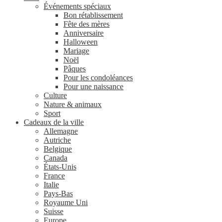
Événements spéciaux
Bon rétablissement
Fête des mères
Anniversaire
Halloween
Mariage
Noël
Pâques
Pour les condoléances
Pour une naissance
Culture
Nature & animaux
Sport
Cadeaux de la ville
Allemagne
Autriche
Belgique
Canada
États-Unis
France
Italie
Pays-Bas
Royaume Uni
Suisse
Europe