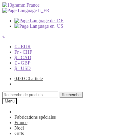
€
€ - EUR
Fr - CHF
$ - CAD
£ - GBP
$ - USD
0,00
€
0 article
Recherche
Recherche
pour :
Menu
Fabrications spéciales
France
Noël
Gifts