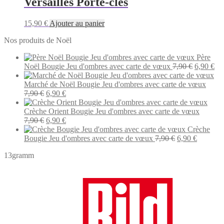
Versailles Porte-clés
15,90
€
Ajouter au panier
Nos produits de Noël
Père
Le
Le
Noël Bougie Jeu d'ombres avec carte de vœux
7,90
€
6,90
€
prix
pri
initial
act
Marché de Noël Bougie Jeu d'ombres avec carte de vœux
Le
Le
était :
est 
7,90
€
6,90
€
prix
prix
7,90 €.
6,9
initial
actuel
Crèche Orient Bougie Jeu d'ombres avec carte de vœux
était :
Le
est :
Le
7,90
€
6,90
€
7,90 €.
prix
6,90 €.
prix
Crèche
initial
actuel
Le
Le
Bougie Jeu d'ombres avec carte de vœux
7,90
€
6,90
€
était :
est :
prix
prix
13gramm
7,90 €.
6,90 €.
initial
actuel
était :
est :
7,90 €.
6,90 €.