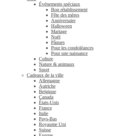
Événements spéciaux
Bon rétablissement
Fête des mères
Anniversaire
Halloween
Mariage
Noël
Pâques
Pour les condoléances
Pour une naissance
Culture
Nature & animaux
Sport
Cadeaux de la ville
Allemagne
Autriche
Belgique
Canada
États-Unis
France
Italie
Pays-Bas
Royaume Uni
Suisse
Europe