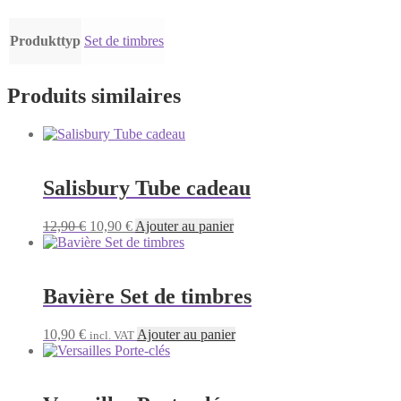
Produkttyp
Set de timbres
Produits similaires
Salisbury Tube cadeau
Le
Le
12,90
€
10,90
€
Ajouter au panier
prix
prix
initial
actuel
était :
est :
12,90 €.
10,90 €.
Bavière Set de timbres
10,90
€
Ajouter au panier
incl. VAT