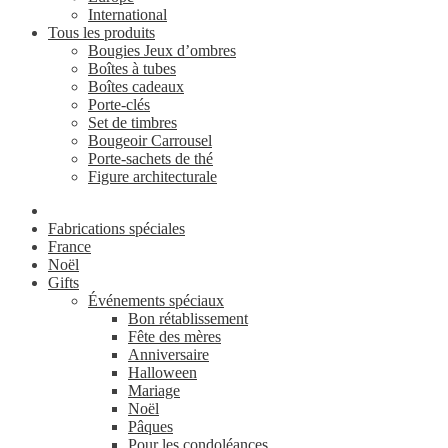
International
Tous les produits
Bougies Jeux d’ombres
Boîtes à tubes
Boîtes cadeaux
Porte-clés
Set de timbres
Bougeoir Carrousel
Porte-sachets de thé
Figure architecturale
Fabrications spéciales
France
Noël
Gifts
Événements spéciaux
Bon rétablissement
Fête des mères
Anniversaire
Halloween
Mariage
Noël
Pâques
Pour les condoléances