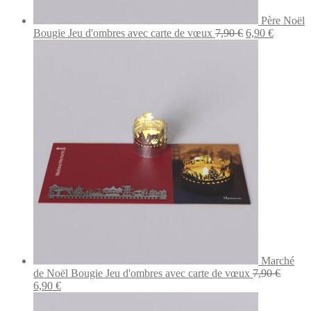
Père Noël
Le
Le
Bougie Jeu d'ombres avec carte de vœux
7,90
€
6,90
€
prix
prix
initial
actuel
était :
est :
7,90 €.
6,90 €.
Marché
de Noël Bougie Jeu d'ombres avec carte de vœux
7,90
€
Le
Le
6,90
€
prix
prix
initial
actuel