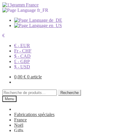
€
€ - EUR
Fr - CHF
$ - CAD
£ - GBP
$ - USD
0,00
€
0 article
Recherche
Recherche
pour :
Menu
Fabrications spéciales
France
Noël
Gifts