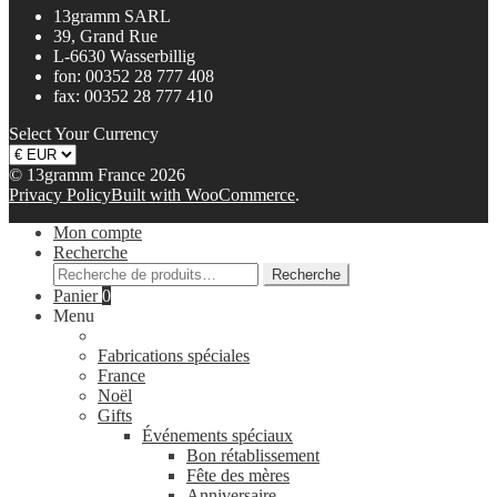
13gramm SARL
39, Grand Rue
L-6630 Wasserbillig
fon: 00352 28 777 408
fax: 00352 28 777 410
Select Your Currency
© 13gramm France 2026
Privacy Policy
Built with WooCommerce
.
Mon compte
Recherche
Recherche
Recherche
pour :
Panier
0
Menu
Fabrications spéciales
France
Noël
Gifts
Événements spéciaux
Bon rétablissement
Fête des mères
Anniversaire