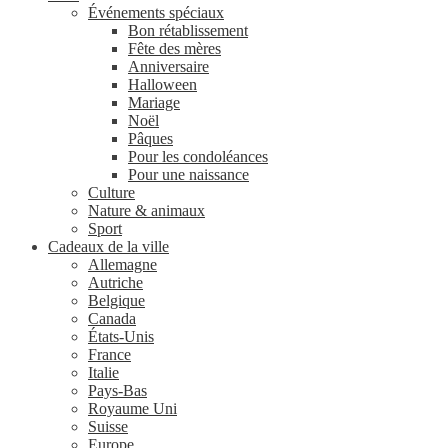
Événements spéciaux
Bon rétablissement
Fête des mères
Anniversaire
Halloween
Mariage
Noël
Pâques
Pour les condoléances
Pour une naissance
Culture
Nature & animaux
Sport
Cadeaux de la ville
Allemagne
Autriche
Belgique
Canada
États-Unis
France
Italie
Pays-Bas
Royaume Uni
Suisse
Europe