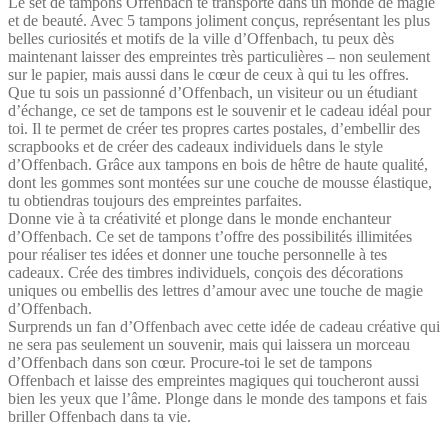
Le set de tampons Offenbach te transporte dans un monde de magie
et de beauté. Avec 5 tampons joliment conçus, représentant les plus
belles curiosités et motifs de la ville d’Offenbach, tu peux dès
maintenant laisser des empreintes très particulières – non seulement
sur le papier, mais aussi dans le cœur de ceux à qui tu les offres.
Que tu sois un passionné d’Offenbach, un visiteur ou un étudiant
d’échange, ce set de tampons est le souvenir et le cadeau idéal pour
toi. Il te permet de créer tes propres cartes postales, d’embellir des
scrapbooks et de créer des cadeaux individuels dans le style
d’Offenbach. Grâce aux tampons en bois de hêtre de haute qualité,
dont les gommes sont montées sur une couche de mousse élastique,
tu obtiendras toujours des empreintes parfaites.
Donne vie à ta créativité et plonge dans le monde enchanteur
d’Offenbach. Ce set de tampons t’offre des possibilités illimitées
pour réaliser tes idées et donner une touche personnelle à tes
cadeaux. Crée des timbres individuels, conçois des décorations
uniques ou embellis des lettres d’amour avec une touche de magie
d’Offenbach.
Surprends un fan d’Offenbach avec cette idée de cadeau créative qui
ne sera pas seulement un souvenir, mais qui laissera un morceau
d’Offenbach dans son cœur. Procure-toi le set de tampons
Offenbach et laisse des empreintes magiques qui toucheront aussi
bien les yeux que l’âme. Plonge dans le monde des tampons et fais
briller Offenbach dans ta vie.