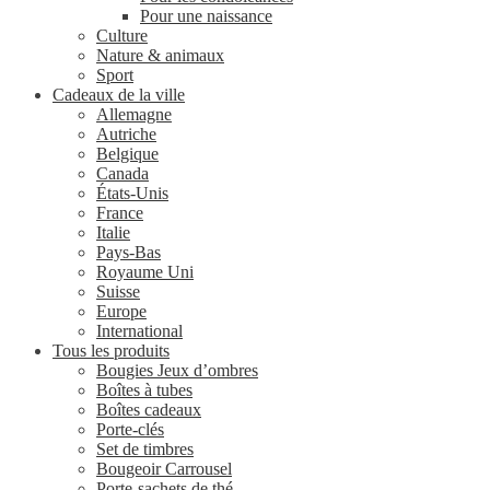
Pour une naissance
Culture
Nature & animaux
Sport
Cadeaux de la ville
Allemagne
Autriche
Belgique
Canada
États-Unis
France
Italie
Pays-Bas
Royaume Uni
Suisse
Europe
International
Tous les produits
Bougies Jeux d’ombres
Boîtes à tubes
Boîtes cadeaux
Porte-clés
Set de timbres
Bougeoir Carrousel
Porte-sachets de thé