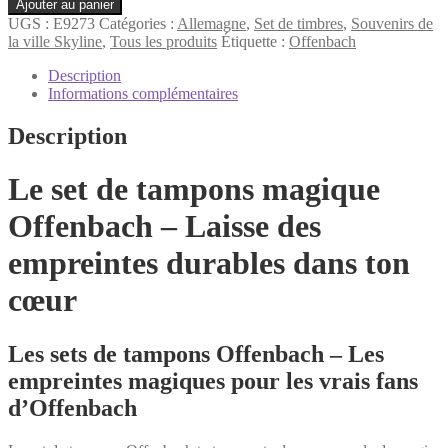
quantité
Ajouter au panier
de
UGS :
E9273
Catégories :
Allemagne
,
Set de timbres
,
Souvenirs de
Offenbach
la ville Skyline
,
Tous les produits
Étiquette :
Offenbach
Set
de
Description
timbres
Informations complémentaires
Description
Le set de tampons magique
Offenbach – Laisse des
empreintes durables dans ton
cœur
Les sets de tampons Offenbach – Les
empreintes magiques pour les vrais fans
d’Offenbach