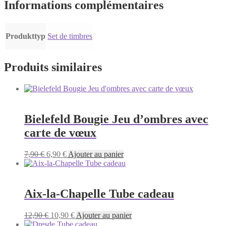
Informations complémentaires
Produkttyp
Set de timbres
Produits similaires
Bielefeld Bougie Jeu d’ombres avec
carte de vœux
Le
Le
7,90
€
6,90
€
Ajouter au panier
prix
prix
initial
actuel
était :
est :
7,90 €.
6,90 €.
Aix-la-Chapelle Tube cadeau
Le
Le
12,90
€
10,90
€
Ajouter au panier
prix
prix