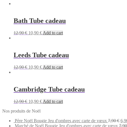
Bath Tube cadeau
Original
Current
12,90
€
10,90
€
Add to cart
price
price
was:
is:
12,90 €.
10,90 €.
Leeds Tube cadeau
Original
Current
12,90
€
10,90
€
Add to cart
price
price
was:
is:
12,90 €.
10,90 €.
Cambridge Tube cadeau
Original
Current
12,90
€
10,90
€
Add to cart
price
price
Nos produits de Noël
was:
is:
12,90 €.
10,90 €.
Ori
Père Noël Bougie Jeu d'ombres avec carte de vœux
7,90
€
6,
pri
Marché de Noël Bougie Jeu d'ombres avec carte de vœux
7,9