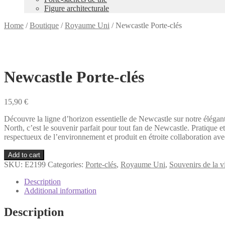
Figure architecturale
Home
/
Boutique
/
Royaume Uni
/
Newcastle Porte-clés
Newcastle Porte-clés
15,90
€
Découvre la ligne d’horizon essentielle de Newcastle sur notre élég
North, c’est le souvenir parfait pour tout fan de Newcastle. Pratique e
respectueux de l’environnement et produit en étroite collaboration ave
Newcastle
Add to cart
Porte-
SKU:
E2199
Categories:
Porte-clés
,
Royaume Uni
,
Souvenirs de la v
clés
quantity
Description
Additional information
Description