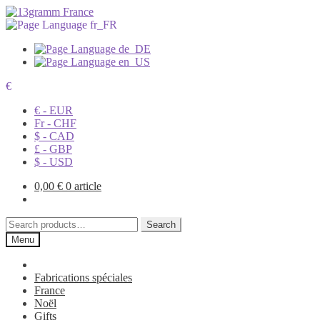
€
€ - EUR
Fr - CHF
$ - CAD
£ - GBP
$ - USD
0,00
€
0 article
Search
Search
for:
Menu
Fabrications spéciales
France
Noël
Gifts