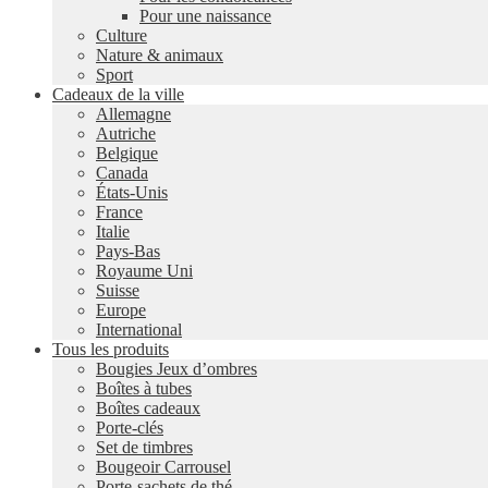
Pour une naissance
Culture
Nature & animaux
Sport
Cadeaux de la ville
Allemagne
Autriche
Belgique
Canada
États-Unis
France
Italie
Pays-Bas
Royaume Uni
Suisse
Europe
International
Tous les produits
Bougies Jeux d’ombres
Boîtes à tubes
Boîtes cadeaux
Porte-clés
Set de timbres
Bougeoir Carrousel
Porte-sachets de thé