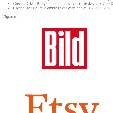
was
Crèche Orient Bougie Jeu d'ombres avec carte de vœux
7,90
€
Origin
7,9
Crèche Bougie Jeu d'ombres avec carte de vœux
7,90
€
6,90
€
price
13gramm
was:
7,90 €