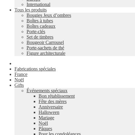
International
Tous les produits
Bougies Jeux d’ombres
Boîtes à tubes
Boîtes cadeaux
Porte-clés
Set de timbres
Bougeoir Carrousel
Porte-sachets de thé
Figure architecturale
Fabrications spéciales
France
Noël
Gifts
Événements spéciaux
Bon rétablissement
Fête des mères
Anniversaire
Halloween
Mariage
Noël
Pâques
Pour les condoléances