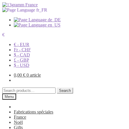
€
€ - EUR
Fr - CHF
$ - CAD
£ - GBP
$ - USD
0,00
€
0 article
Search
Search
for:
Menu
Fabrications spéciales
France
Noël
Gifts