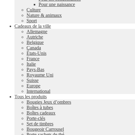
Pour une naissance
Culture
Nature & animaux
Sport
Cadeaux de la ville
Allemagne
Autriche
Belgique
Canada
États-Unis
France
Italie
Pays-Bas
Royaume Uni
Suisse
Europe
International
Tous les produits
Bougies Jeux d’ombres
Boîtes à tubes
Boîtes cadeaux
Porte-clés
Set de timbres
Bougeoir Carrousel
Porte-sachets de thé