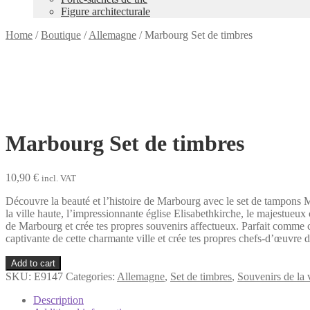
Figure architecturale
Home
/
Boutique
/
Allemagne
/
Marbourg Set de timbres
Marbourg Set de timbres
10,90
€
incl. VAT
Découvre la beauté et l’histoire de Marbourg avec le set de tampons M
la ville haute, l’impressionnante église Elisabethkirche, le majestueux
de Marbourg et crée tes propres souvenirs affectueux. Parfait comme 
captivante de cette charmante ville et crée tes propres chefs-d’œuvre 
Marbourg
Add to cart
Set
SKU:
E9147
Categories:
Allemagne
,
Set de timbres
,
Souvenirs de la 
de
timbres
Description