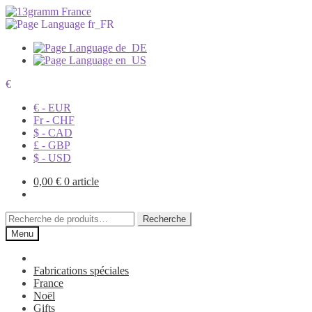
€
€ - EUR
Fr - CHF
$ - CAD
£ - GBP
$ - USD
0,00
€
0 article
Recherche
Recherche
pour :
Menu
Fabrications spéciales
France
Noël
Gifts