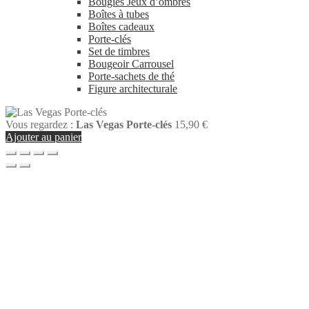
Bougies Jeux d’ombres
Boîtes à tubes
Boîtes cadeaux
Porte-clés
Set de timbres
Bougeoir Carrousel
Porte-sachets de thé
Figure architecturale
Vous regardez :
Las Vegas Porte-clés
15,90
€
Ajouter au panier