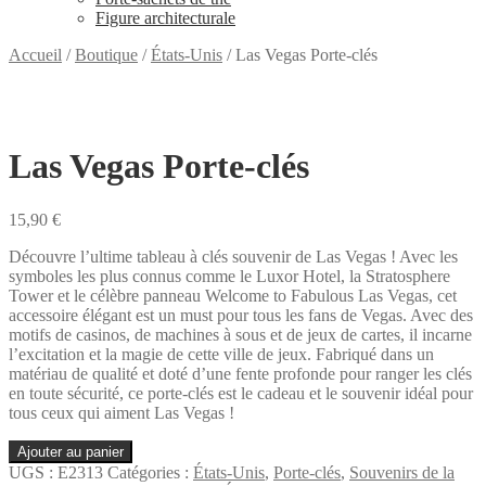
Figure architecturale
Accueil
/
Boutique
/
États-Unis
/
Las Vegas Porte-clés
Las Vegas Porte-clés
15,90
€
Découvre l’ultime tableau à clés souvenir de Las Vegas ! Avec les
symboles les plus connus comme le Luxor Hotel, la Stratosphere
Tower et le célèbre panneau Welcome to Fabulous Las Vegas, cet
accessoire élégant est un must pour tous les fans de Vegas. Avec des
motifs de casinos, de machines à sous et de jeux de cartes, il incarne
l’excitation et la magie de cette ville de jeux. Fabriqué dans un
matériau de qualité et doté d’une fente profonde pour ranger les clés
en toute sécurité, ce porte-clés est le cadeau et le souvenir idéal pour
tous ceux qui aiment Las Vegas !
quantité
Ajouter au panier
de
UGS :
E2313
Catégories :
États-Unis
,
Porte-clés
,
Souvenirs de la