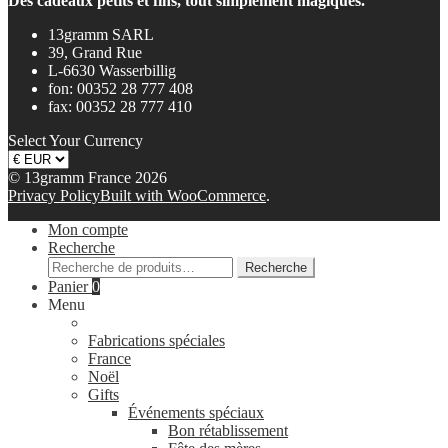
Des cadeaux petits et fins, tout simplement magiques.
13gramm SARL
39, Grand Rue
L-6630 Wasserbillig
fon: 00352 28 777 408
fax: 00352 28 777 410
Select Your Currency
© 13gramm France 2026
Privacy Policy
Built with WooCommerce
.
Mon compte
Recherche
Recherche
Recherche
pour :
Panier
0
Menu
Fabrications spéciales
France
Noël
Gifts
Événements spéciaux
Bon rétablissement