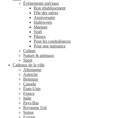
Événements spéciaux
Bon rétablissement
Fête des mères
Anniversaire
Halloween
Mariage
Noël
Pâques
Pour les condoléances
Pour une naissance
Culture
Nature & animaux
Sport
Cadeaux de la ville
Allemagne
Autriche
Belgique
Canada
États-Unis
France
Italie
Pays-Bas
Royaume Uni
Suisse
Europe