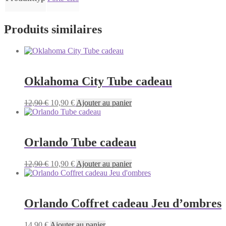
Produits similaires
Oklahoma City Tube cadeau
Le
Le
12,90
€
10,90
€
Ajouter au panier
prix
prix
initial
actuel
était :
est :
12,90 €.
10,90 €.
Orlando Tube cadeau
Le
Le
12,90
€
10,90
€
Ajouter au panier
prix
prix
initial
actuel
était :
est :
12,90 €.
10,90 €.
Orlando Coffret cadeau Jeu d’ombres
14,90
€
Ajouter au panier