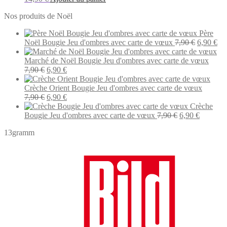
Nos produits de Noël
Père
Le
Le
Noël Bougie Jeu d'ombres avec carte de vœux
7,90
€
6,90
€
prix
pri
initial
act
Marché de Noël Bougie Jeu d'ombres avec carte de vœux
Le
Le
était :
est 
7,90
€
6,90
€
prix
prix
7,90 €.
6,9
initial
actuel
Crèche Orient Bougie Jeu d'ombres avec carte de vœux
était :
Le
est :
Le
7,90
€
6,90
€
7,90 €.
prix
6,90 €.
prix
Crèche
initial
actuel
Le
Le
Bougie Jeu d'ombres avec carte de vœux
7,90
€
6,90
€
était :
est :
prix
prix
13gramm
7,90 €.
6,90 €.
initial
actuel
était :
est :
7,90 €.
6,90 €.