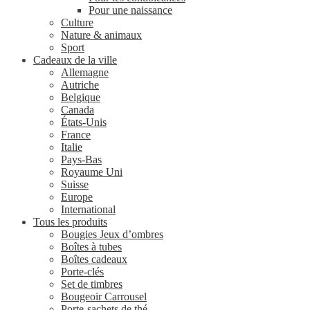
Pour une naissance
Culture
Nature & animaux
Sport
Cadeaux de la ville
Allemagne
Autriche
Belgique
Canada
États-Unis
France
Italie
Pays-Bas
Royaume Uni
Suisse
Europe
International
Tous les produits
Bougies Jeux d’ombres
Boîtes à tubes
Boîtes cadeaux
Porte-clés
Set de timbres
Bougeoir Carrousel
Porte-sachets de thé