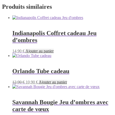
Produits similaires
Indianapolis Coffret cadeau Jeu
d’ombres
14,90
€
Ajouter au panier
Orlando Tube cadeau
Le
Le
12,90
€
10,90
€
Ajouter au panier
prix
prix
initial
actuel
était :
est :
12,90 €.
10,90 €.
Savannah Bougie Jeu d’ombres avec
carte de vœux