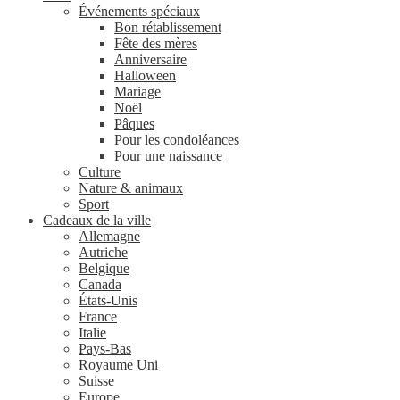
Événements spéciaux
Bon rétablissement
Fête des mères
Anniversaire
Halloween
Mariage
Noël
Pâques
Pour les condoléances
Pour une naissance
Culture
Nature & animaux
Sport
Cadeaux de la ville
Allemagne
Autriche
Belgique
Canada
États-Unis
France
Italie
Pays-Bas
Royaume Uni
Suisse
Europe