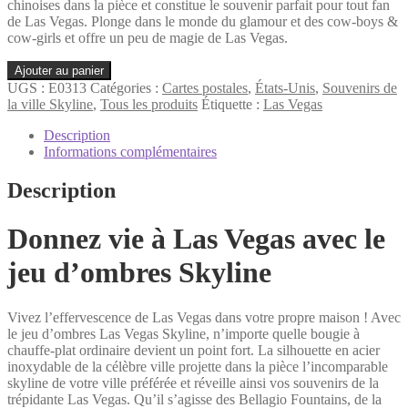
chinoises dans la pièce et constitue le souvenir parfait pour tout fan
de Las Vegas. Plonge dans le monde du glamour et des cow-boys &
cow-girls et offre un peu de magie de Las Vegas.
quantité
Ajouter au panier
de
UGS :
E0313
Catégories :
Cartes postales
,
États-Unis
,
Souvenirs de
Las
la ville Skyline
,
Tous les produits
Étiquette :
Las Vegas
Vegas
Bougie
Description
Jeu
Informations complémentaires
d'ombres
avec
Description
carte
de
Donnez vie à Las Vegas avec le
vœux
jeu d’ombres Skyline
Vivez l’effervescence de Las Vegas dans votre propre maison ! Avec
le jeu d’ombres Las Vegas Skyline, n’importe quelle bougie à
chauffe-plat ordinaire devient un point fort. La silhouette en acier
inoxydable de la célèbre ville projette dans la pièce l’incomparable
skyline de votre ville préférée et réveille ainsi vos souvenirs de la
trépidante Las Vegas. Qu’il s’agisse des Bellagio Fountains, de la