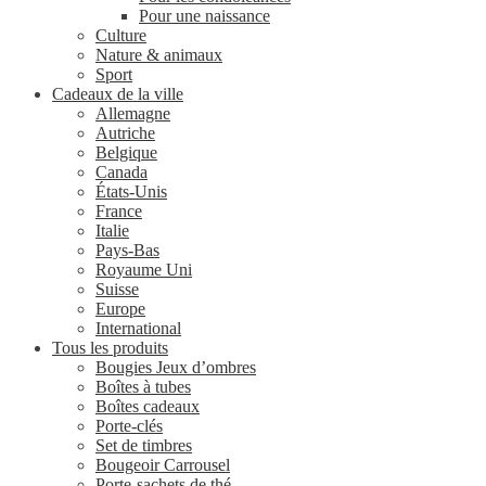
Pour une naissance
Culture
Nature & animaux
Sport
Cadeaux de la ville
Allemagne
Autriche
Belgique
Canada
États-Unis
France
Italie
Pays-Bas
Royaume Uni
Suisse
Europe
International
Tous les produits
Bougies Jeux d’ombres
Boîtes à tubes
Boîtes cadeaux
Porte-clés
Set de timbres
Bougeoir Carrousel
Porte-sachets de thé