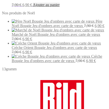
Le
Le
7,90
€
6,90
€
Ajouter au panier
prix
prix
Nos produits de Noël
initial
actuel
était :
est :
Père
7,90 €.
6,90 €.
Le
Le
Noël Bougie Jeu d'ombres avec carte de vœux
7,90
€
6,90
€
prix
pri
initial
act
Marché de Noël Bougie Jeu d'ombres avec carte de vœux
Le
Le
était :
est 
7,90
€
6,90
€
prix
prix
7,90 €.
6,9
initial
actuel
Crèche Orient Bougie Jeu d'ombres avec carte de vœux
était :
Le
est :
Le
7,90
€
6,90
€
7,90 €.
prix
6,90 €.
prix
Crèche
initial
actuel
Le
Le
Bougie Jeu d'ombres avec carte de vœux
7,90
€
6,90
€
était :
est :
prix
prix
13gramm
7,90 €.
6,90 €.
initial
actuel
était :
est :
7,90 €.
6,90 €.