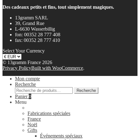
Des cadeaux petits et fins, tout simplement magiques.
13gramm SARL
39, Grand Rue
L-6630 Wasserbillig
fon: 00352 28 777 408
fax: 00352 28 777 410
Select Your Currency
© 13gramm France 2026
Privacy Policy
Built with WooCommerce
.
Mon compte
Recherche
Recherche
Recherche
pour :
Panier
0
Menu
Fabrications spéciales
France
Noël
Gifts
Événements spéciaux