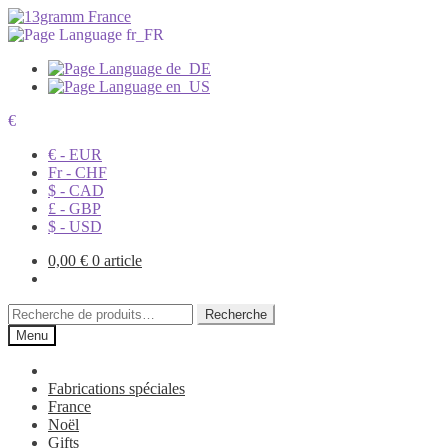
€
€ - EUR
Fr - CHF
$ - CAD
£ - GBP
$ - USD
0,00
€
0 article
Recherche
Recherche
pour :
Menu
Fabrications spéciales
France
Noël
Gifts