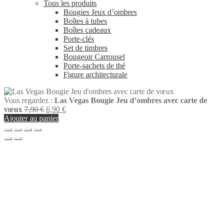
Tous les produits
Bougies Jeux d’ombres
Boîtes à tubes
Boîtes cadeaux
Porte-clés
Set de timbres
Bougeoir Carrousel
Porte-sachets de thé
Figure architecturale
Vous regardez :
Las Vegas Bougie Jeu d’ombres avec carte de
Le
Le
vœux
7,90
€
6,90
€
prix
prix
Ajouter au panier
initial
actuel
était :
est :
7,90 €.
6,90 €.