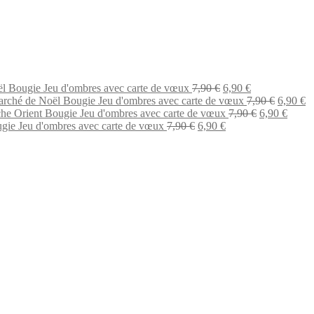
Le
Le
l Bougie Jeu d'ombres avec carte de vœux
7,90
€
6,90
€
prix
prix
Le
L
rché de Noël Bougie Jeu d'ombres avec carte de vœux
7,90
€
6,90
€
initial
actuel
Le
prix
Le
pr
he Orient Bougie Jeu d'ombres avec carte de vœux
7,90
€
6,90
€
Le
était :
Le
est :
prix
initial
prix
ac
gie Jeu d'ombres avec carte de vœux
7,90
€
6,90
€
prix
7,90 €.
prix
6,90 €.
initial
était :
actuel
es
initial
actuel
était :
7,90 €.
est :
6,
était :
est :
7,90 €.
6,90 €
7,90 €.
6,90 €.