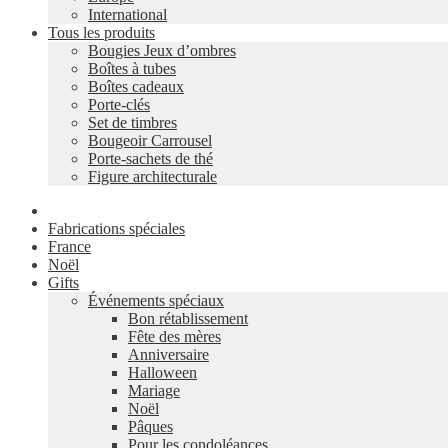
International
Tous les produits
Bougies Jeux d’ombres
Boîtes à tubes
Boîtes cadeaux
Porte-clés
Set de timbres
Bougeoir Carrousel
Porte-sachets de thé
Figure architecturale
Fabrications spéciales
France
Noël
Gifts
Événements spéciaux
Bon rétablissement
Fête des mères
Anniversaire
Halloween
Mariage
Noël
Pâques
Pour les condoléances