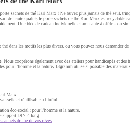
ets de thé Karl Marx
porte-sachets de thé Karl Marx ! Ne buvez plus jamais de thé seul, trin
sort de haute qualité, le porte-sachets de thé Karl Marx est recyclable s
pidement. Une idée de cadeau individuelle et amusante à offrir – ou sim
 thé dans les motifs les plus divers, ou vous pouvez nous demander de 
e.
Nous coopérons également avec des ateliers pour handicapés et des in
bles pour l’homme et la nature, 13gramm utilise si possible des matéria
Karl Marx
isselle et réutilisable à l’infini
tion éco-social : pour l’homme et la nature.
rte support DIN-4 long
e-sachets de thé de vos rêves