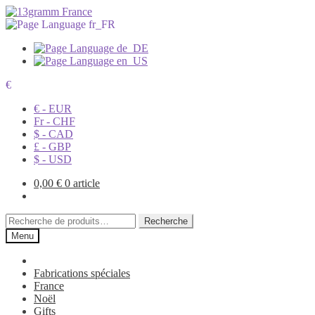
€
€ - EUR
Fr - CHF
$ - CAD
£ - GBP
$ - USD
0,00
€
0 article
Recherche
Recherche
pour :
Menu
Fabrications spéciales
France
Noël
Gifts