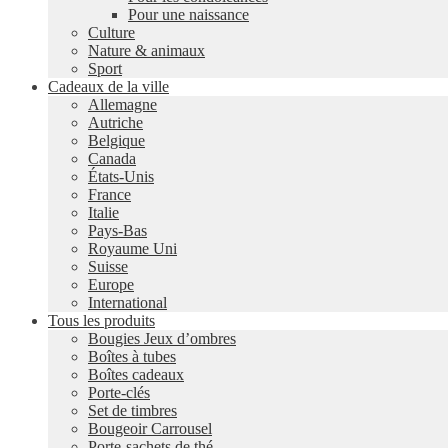
Pour une naissance
Culture
Nature & animaux
Sport
Cadeaux de la ville
Allemagne
Autriche
Belgique
Canada
États-Unis
France
Italie
Pays-Bas
Royaume Uni
Suisse
Europe
International
Tous les produits
Bougies Jeux d’ombres
Boîtes à tubes
Boîtes cadeaux
Porte-clés
Set de timbres
Bougeoir Carrousel
Porte-sachets de thé