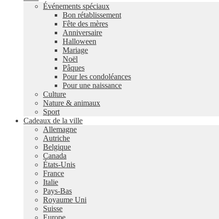
Événements spéciaux
Bon rétablissement
Fête des mères
Anniversaire
Halloween
Mariage
Noël
Pâques
Pour les condoléances
Pour une naissance
Culture
Nature & animaux
Sport
Cadeaux de la ville
Allemagne
Autriche
Belgique
Canada
États-Unis
France
Italie
Pays-Bas
Royaume Uni
Suisse
Europe