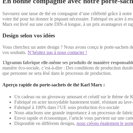
En bonne compagnie avec notre porte-sach
Savourez une tasse de thé en compagnie d’une célébrité grâce à notre 
votre thé pour lui donner le piquant nécessaire. Fabriqué en acier à res
Marx est livré sur une carte DIN-4 longue, à un prix avantageux et ra
Design selon vos idées
Vous cherchez un autre design ? Nous avons conçu le porte-sachets de
vos souhaits.
N’hésitez pas à nous contacter !
13gramm fabrique elle-même ses produits de manière responsabl
manière éco-sociale, c’est-à-dire : Des conditions de production dura
que personne ne sera lésé dans le processus de production.
Aperçu rapide du porte-sachets de thé Karl Marx :
Un cadeau ou un giveaway amusant et créatif sur le thème de 
Fabriqué en acier inoxydable hautement traité, résistant au lave-va
Fabriqué à 100% dans l’UE sous production éco-sociale
Nous attachons une grande importance à un processus de fabrica
Envoi rapide et économique, l’article vous parvient sur une ca
Disponible en différents designs,
nous créons également le port