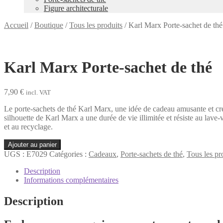
Figure architecturale
Accueil
/
Boutique
/
Tous les produits
/
Karl Marx Porte-sachet de thé
Karl Marx Porte-sachet de thé
7,90
€
incl. VAT
Le porte-sachets de thé Karl Marx, une idée de cadeau amusante et cré
silhouette de Karl Marx a une durée de vie illimitée et résiste au lav
et au recyclage.
quantité
Ajouter au panier
de
UGS :
E7029
Catégories :
Cadeaux
,
Porte-sachets de thé
,
Tous les pr
Karl
Marx
Description
Porte-
Informations complémentaires
sachet
de
Description
thé