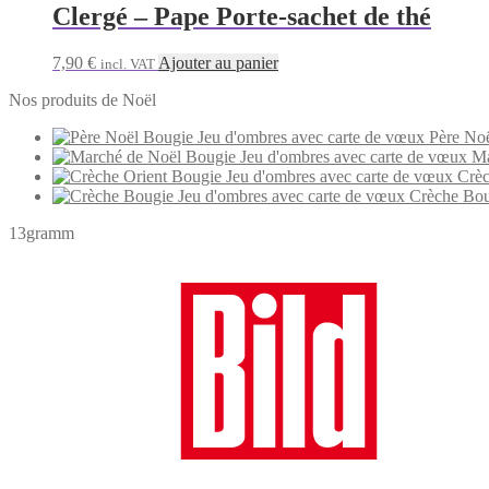
Clergé – Pape Porte-sachet de thé
7,90
€
Ajouter au panier
incl. VAT
Nos produits de Noël
Père Noë
Ma
Crèc
Crèche Bou
13gramm