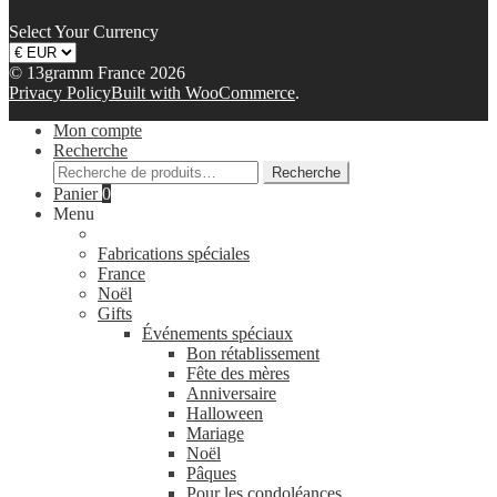
Select Your Currency
© 13gramm France 2026
Privacy Policy
Built with WooCommerce
.
Mon compte
Recherche
Recherche
Recherche
pour :
Panier
0
Menu
Fabrications spéciales
France
Noël
Gifts
Événements spéciaux
Bon rétablissement
Fête des mères
Anniversaire
Halloween
Mariage
Noël
Pâques
Pour les condoléances