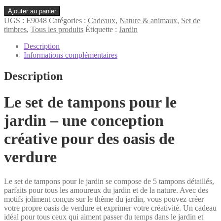
quantité
Ajouter au panier
de
UGS :
E9048
Catégories :
Cadeaux
,
Nature & animaux
,
Set de
Jardin
timbres
,
Tous les produits
Étiquette :
Jardin
Set
de
Description
timbres
Informations complémentaires
Description
Le set de tampons pour le
jardin – une conception
créative pour des oasis de
verdure
Le set de tampons pour le jardin se compose de 5 tampons détaillés,
parfaits pour tous les amoureux du jardin et de la nature. Avec des
motifs joliment conçus sur le thème du jardin, vous pouvez créer
votre propre oasis de verdure et exprimer votre créativité. Un cadeau
idéal pour tous ceux qui aiment passer du temps dans le jardin et