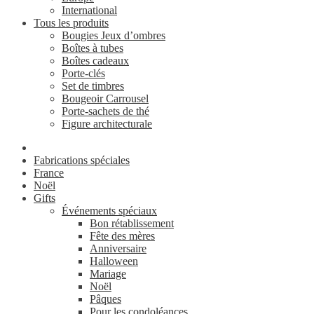
International
Tous les produits
Bougies Jeux d’ombres
Boîtes à tubes
Boîtes cadeaux
Porte-clés
Set de timbres
Bougeoir Carrousel
Porte-sachets de thé
Figure architecturale
Fabrications spéciales
France
Noël
Gifts
Événements spéciaux
Bon rétablissement
Fête des mères
Anniversaire
Halloween
Mariage
Noël
Pâques
Pour les condoléances