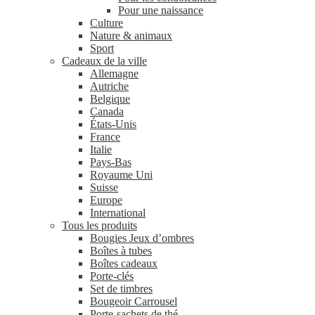
Pour une naissance
Culture
Nature & animaux
Sport
Cadeaux de la ville
Allemagne
Autriche
Belgique
Canada
États-Unis
France
Italie
Pays-Bas
Royaume Uni
Suisse
Europe
International
Tous les produits
Bougies Jeux d’ombres
Boîtes à tubes
Boîtes cadeaux
Porte-clés
Set de timbres
Bougeoir Carrousel
Porte-sachets de thé