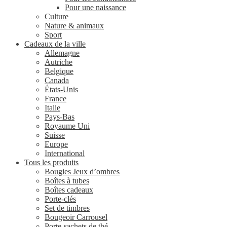
Pour une naissance
Culture
Nature & animaux
Sport
Cadeaux de la ville
Allemagne
Autriche
Belgique
Canada
États-Unis
France
Italie
Pays-Bas
Royaume Uni
Suisse
Europe
International
Tous les produits
Bougies Jeux d’ombres
Boîtes à tubes
Boîtes cadeaux
Porte-clés
Set de timbres
Bougeoir Carrousel
Porte-sachets de thé