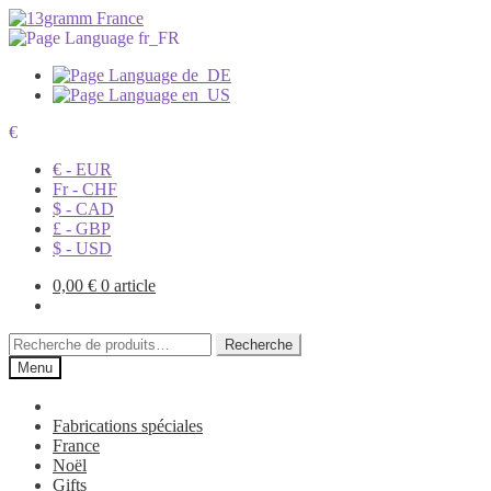
€
€ - EUR
Fr - CHF
$ - CAD
£ - GBP
$ - USD
0,00
€
0 article
Recherche
Recherche
pour :
Menu
Fabrications spéciales
France
Noël
Gifts