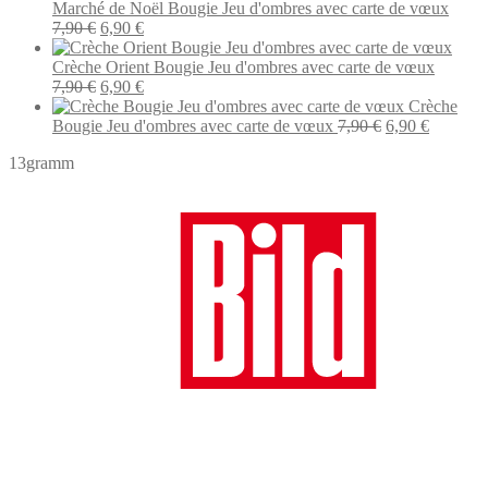
initial
act
Marché de Noël Bougie Jeu d'ombres avec carte de vœux
Le
Le
était :
est 
7,90
€
6,90
€
prix
prix
7,90 €.
6,9
initial
actuel
Crèche Orient Bougie Jeu d'ombres avec carte de vœux
était :
Le
est :
Le
7,90
€
6,90
€
7,90 €.
prix
6,90 €.
prix
Crèche
initial
actuel
Le
Le
Bougie Jeu d'ombres avec carte de vœux
7,90
€
6,90
€
était :
est :
prix
prix
13gramm
7,90 €.
6,90 €.
initial
actuel
était :
est :
7,90 €.
6,90 €.