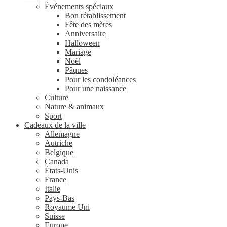
Événements spéciaux
Bon rétablissement
Fête des mères
Anniversaire
Halloween
Mariage
Noël
Pâques
Pour les condoléances
Pour une naissance
Culture
Nature & animaux
Sport
Cadeaux de la ville
Allemagne
Autriche
Belgique
Canada
États-Unis
France
Italie
Pays-Bas
Royaume Uni
Suisse
Europe