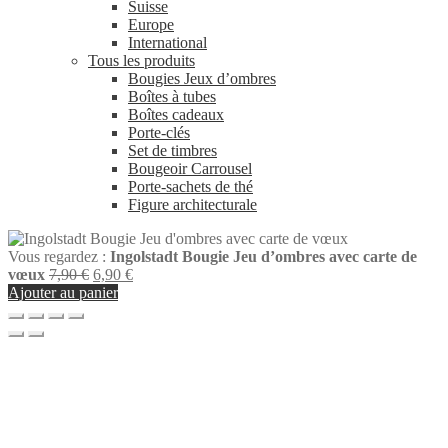
Suisse
Europe
International
Tous les produits
Bougies Jeux d’ombres
Boîtes à tubes
Boîtes cadeaux
Porte-clés
Set de timbres
Bougeoir Carrousel
Porte-sachets de thé
Figure architecturale
Vous regardez :
Ingolstadt Bougie Jeu d’ombres avec carte de
Le
Le
vœux
7,90
€
6,90
€
prix
prix
Ajouter au panier
initial
actuel
était :
est :
7,90 €.
6,90 €.