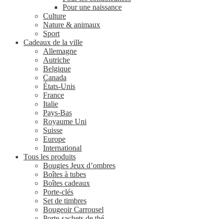
Pour une naissance
Culture
Nature & animaux
Sport
Cadeaux de la ville
Allemagne
Autriche
Belgique
Canada
États-Unis
France
Italie
Pays-Bas
Royaume Uni
Suisse
Europe
International
Tous les produits
Bougies Jeux d’ombres
Boîtes à tubes
Boîtes cadeaux
Porte-clés
Set de timbres
Bougeoir Carrousel
Porte-sachets de thé