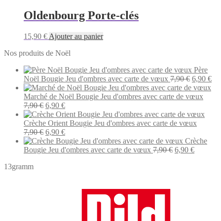
était :
est :
12,90 €.
10,90 €.
Oldenbourg Porte-clés
15,90
€
Ajouter au panier
Nos produits de Noël
Père
Le
Le
Noël Bougie Jeu d'ombres avec carte de vœux
7,90
€
6,90
€
prix
pri
initial
act
Marché de Noël Bougie Jeu d'ombres avec carte de vœux
Le
Le
était :
est 
7,90
€
6,90
€
prix
prix
7,90 €.
6,9
initial
actuel
Crèche Orient Bougie Jeu d'ombres avec carte de vœux
était :
Le
est :
Le
7,90
€
6,90
€
7,90 €.
prix
6,90 €.
prix
Crèche
initial
actuel
Le
Le
Bougie Jeu d'ombres avec carte de vœux
7,90
€
6,90
€
était :
est :
prix
prix
13gramm
7,90 €.
6,90 €.
initial
actuel
était :
est :
7,90 €.
6,90 €.