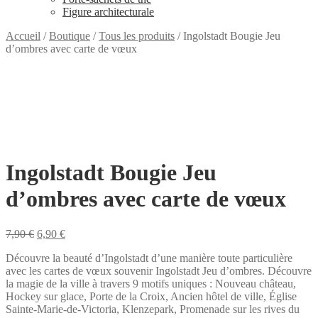
Figure architecturale
Accueil
/
Boutique
/
Tous les produits
/
Ingolstadt Bougie Jeu
d’ombres avec carte de vœux
Ingolstadt Bougie Jeu
d’ombres avec carte de vœux
Le
Le
7,90
€
6,90
€
prix
prix
Découvre la beauté d’Ingolstadt d’une manière toute particulière
initial
actuel
avec les cartes de vœux souvenir Ingolstadt Jeu d’ombres. Découvre
était :
est :
la magie de la ville à travers 9 motifs uniques : Nouveau château,
7,90 €.
6,90 €.
Hockey sur glace, Porte de la Croix, Ancien hôtel de ville, Église
Sainte-Marie-de-Victoria, Klenzepark, Promenade sur les rives du