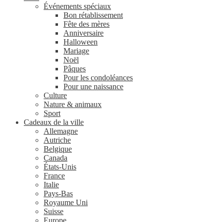
Événements spéciaux
Bon rétablissement
Fête des mères
Anniversaire
Halloween
Mariage
Noël
Pâques
Pour les condoléances
Pour une naissance
Culture
Nature & animaux
Sport
Cadeaux de la ville
Allemagne
Autriche
Belgique
Canada
États-Unis
France
Italie
Pays-Bas
Royaume Uni
Suisse
Europe