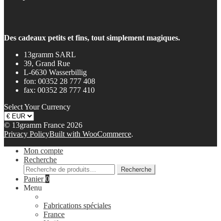
Des cadeaux petits et fins, tout simplement magiques.
13gramm SARL
39, Grand Rue
L-6630 Wasserbillig
fon: 00352 28 777 408
fax: 00352 28 777 410
Select Your Currency
© 13gramm France 2026
Privacy Policy
Built with WooCommerce
.
Mon compte
Recherche
Recherche
Recherche
pour :
Panier
0
Menu
Fabrications spéciales
France