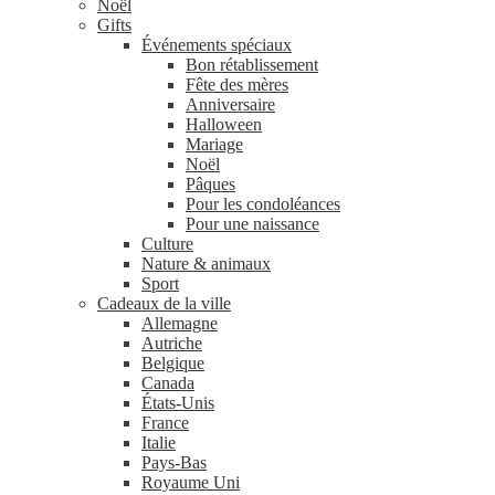
Noël
Gifts
Événements spéciaux
Bon rétablissement
Fête des mères
Anniversaire
Halloween
Mariage
Noël
Pâques
Pour les condoléances
Pour une naissance
Culture
Nature & animaux
Sport
Cadeaux de la ville
Allemagne
Autriche
Belgique
Canada
États-Unis
France
Italie
Pays-Bas
Royaume Uni