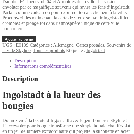
Danube, FC Ingolstadt 04 et Armoiries de la ville. Laisse-toi
envoûter par ce magnifique souvenir qui ravira les fans d’Ingolstadt.
Parfait comme cadeau ou pour exprimer ton attachement à la ville.
Procure-toi dès maintenant la carte de vœux souvenir Ingolstadt Jeu
d’ombres et plonge-toi dans l’atmosphère unique de cette ville
particulière.
quantité
Ajouter au panier
de
UGS :
E0139
Catégories :
Allemagne
,
Cartes postales
,
Souvenirs de
Ingolstadt
la ville Skyline
,
Tous les produits
Étiquette :
Ingolstadt
Bougie
Jeu
Description
d'ombres
Informations complémentaires
avec
carte
Description
de
vœux
Ingolstadt à la lueur des
bougies
Donnez vie à la beauté d’Ingolstadt avec le jeu d’ombres Skyline !
L’accessoire pour bougie transforme une simple bougie chauffe-plat
en un jeu de lumière extraordinaire qui projette la silhouette en acier