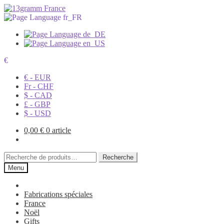
€
€ - EUR
Fr - CHF
$ - CAD
£ - GBP
$ - USD
0,00
€
0 article
Recherche
Recherche
pour :
Menu
Fabrications spéciales
France
Noël
Gifts