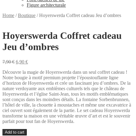
Figure architecturale
Home
/
Boutique
/
Hoyerswerda Coffret cadeau Jeu d’ombres
Hoyerswerda Coffret cadeau
Jeu d’ombres
Original
Current
7,90
€
6,90
€
price
price
Découvre la magie de Hoyerswerda dans un seul coffret cadeau !
was:
is:
Notre bougie à motif premium projette l’époustouflante ligne
7,90 €.
6,90 €.
d’horizon de Hoyerswerda et crée un fascinant jeu d’ombres. De la
nature verdoyante aux emblèmes culturels tels que le château de
Hoyerswerda et l’église Saint-Jean, tous les motifs emblématiques
sont conçus dans les moindres détails. La fontaine Sorbenbrunnen,
l’hôtel de ville, la chouette à moustaches et même une excavatrice à
ciel ouvert sont également de la partie. Le set cadeau Hoyerswerda
transforme ta maison en une véritable œuvre d’art et est le souvenir
parfait pour tout fan de Hoyerswerda.
Hoyerswerda
Add to cart