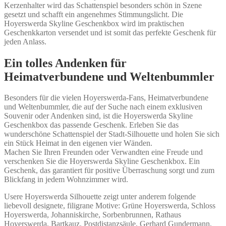
Kerzenhalter wird das Schattenspiel besonders schön in Szene
gesetzt und schafft ein angenehmes Stimmungslicht. Die
Hoyerswerda Skyline Geschenkbox wird im praktischen
Geschenkkarton versendet und ist somit das perfekte Geschenk für
jeden Anlass.
Ein tolles Andenken für
Heimatverbundene und Weltenbummler
Besonders für die vielen Hoyerswerda-Fans, Heimatverbundene
und Weltenbummler, die auf der Suche nach einem exklusiven
Souvenir oder Andenken sind, ist die Hoyerswerda Skyline
Geschenkbox das passende Geschenk. Erleben Sie das
wunderschöne Schattenspiel der Stadt-Silhouette und holen Sie sich
ein Stück Heimat in den eigenen vier Wänden.
Machen Sie Ihren Freunden oder Verwandten eine Freude und
verschenken Sie die Hoyerswerda Skyline Geschenkbox. Ein
Geschenk, das garantiert für positive Überraschung sorgt und zum
Blickfang in jedem Wohnzimmer wird.
Usere Hoyerswerda Silhouette zeigt unter anderem folgende
liebevoll designete, filigrane Motive: Grüne Hoyerswerda, Schloss
Hoyerswerda, Johanniskirche, Sorbenbrunnen, Rathaus
Hoyerswerda, Bartkauz, Postdistanzsäule, Gerhard Gundermann,