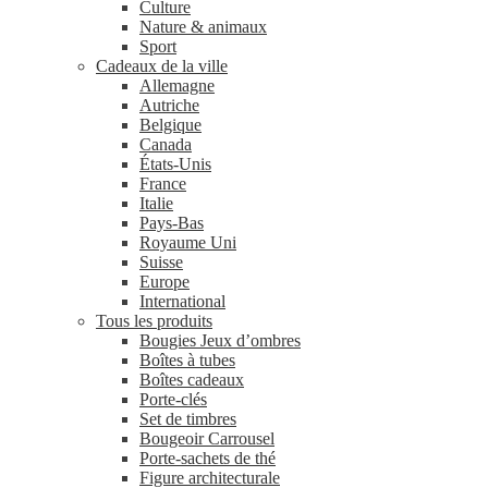
Culture
Nature & animaux
Sport
Cadeaux de la ville
Allemagne
Autriche
Belgique
Canada
États-Unis
France
Italie
Pays-Bas
Royaume Uni
Suisse
Europe
International
Tous les produits
Bougies Jeux d’ombres
Boîtes à tubes
Boîtes cadeaux
Porte-clés
Set de timbres
Bougeoir Carrousel
Porte-sachets de thé
Figure architecturale