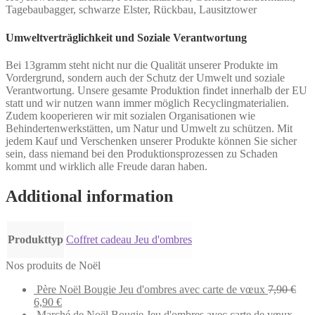
Tagebaubagger, schwarze Elster, Rückbau, Lausitztower
Umweltverträglichkeit und Soziale Verantwortung
Bei 13gramm steht nicht nur die Qualität unserer Produkte im
Vordergrund, sondern auch der Schutz der Umwelt und soziale
Verantwortung. Unsere gesamte Produktion findet innerhalb der EU
statt und wir nutzen wann immer möglich Recyclingmaterialien.
Zudem kooperieren wir mit sozialen Organisationen wie
Behindertenwerkstätten, um Natur und Umwelt zu schützen. Mit
jedem Kauf und Verschenken unserer Produkte können Sie sicher
sein, dass niemand bei den Produktionsprozessen zu Schaden
kommt und wirklich alle Freude daran haben.
Additional information
Produkttyp
Coffret cadeau Jeu d'ombres
Nos produits de Noël
Père Noël Bougie Jeu d'ombres avec carte de vœux
7,90
€
Original
Current
6,90
€
price
price
Marché de Noël Bougie Jeu d'ombres avec carte de vœux