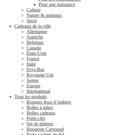
Pour une naissance
Culture
Nature & animaux
Sport
Cadeaux de la ville
Allemagne
Autriche
Belgique
Canada
États-Unis
France
Italie
Pays-Bas
Royaume Uni
Suisse
Europe
International
Tous les produits
Bougies Jeux d’ombres
Boîtes à tubes
Boîtes cadeaux
Porte-clés
Set de timbres
Bougeoir Carrousel
Porte-sachets de thé