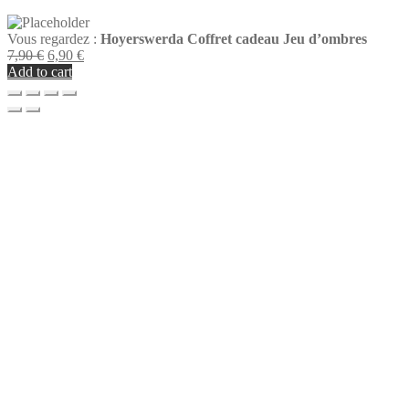
Vous regardez :
Hoyerswerda Coffret cadeau Jeu d’ombres
Original
Current
7,90
€
6,90
€
price
price
Add to cart
was:
is:
7,90 €.
6,90 €.