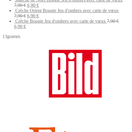
was:
is:
Original
Current
7,90
€
6,90
€
7,90 €.
6,90 €.
price
price
Crèche Orient Bougie Jeu d'ombres avec carte de vœux
was:
Original
is:
Current
7,90
€
6,90
€
7,90 €.
price
6,90 €.
price
Crèche Bougie Jeu d'ombres avec carte de vœux
7,90
€
Original
Current
was:
is:
6,90
€
price
price
7,90 €.
6,90 €.
13gramm
was:
is:
7,90 €.
6,90 €.