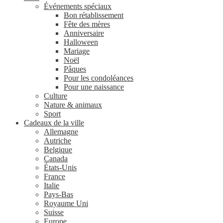
Événements spéciaux
Bon rétablissement
Fête des mères
Anniversaire
Halloween
Mariage
Noël
Pâques
Pour les condoléances
Pour une naissance
Culture
Nature & animaux
Sport
Cadeaux de la ville
Allemagne
Autriche
Belgique
Canada
États-Unis
France
Italie
Pays-Bas
Royaume Uni
Suisse
Europe