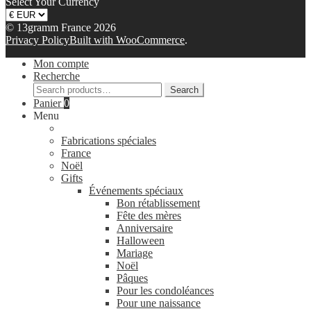
Select Your Currency
© 13gramm France 2026
Privacy Policy
Built with WooCommerce
.
Mon compte
Recherche
Search
Search
for:
Panier
0
Menu
Fabrications spéciales
France
Noël
Gifts
Événements spéciaux
Bon rétablissement
Fête des mères
Anniversaire
Halloween
Mariage
Noël
Pâques
Pour les condoléances
Pour une naissance