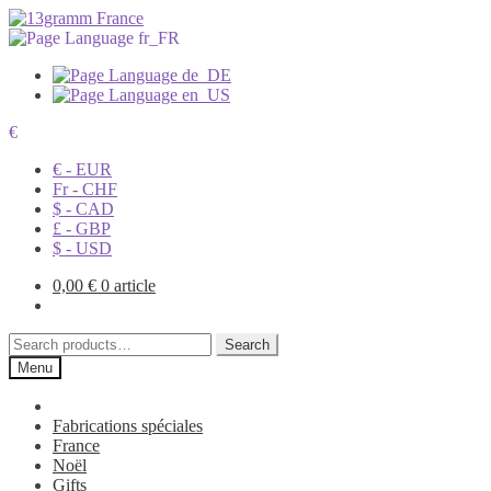
€
€ - EUR
Fr - CHF
$ - CAD
£ - GBP
$ - USD
0,00
€
0 article
Search
Search
for:
Menu
Fabrications spéciales
France
Noël
Gifts