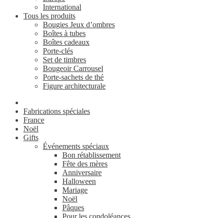
International
Tous les produits
Bougies Jeux d’ombres
Boîtes à tubes
Boîtes cadeaux
Porte-clés
Set de timbres
Bougeoir Carrousel
Porte-sachets de thé
Figure architecturale
Fabrications spéciales
France
Noël
Gifts
Événements spéciaux
Bon rétablissement
Fête des mères
Anniversaire
Halloween
Mariage
Noël
Pâques
Pour les condoléances