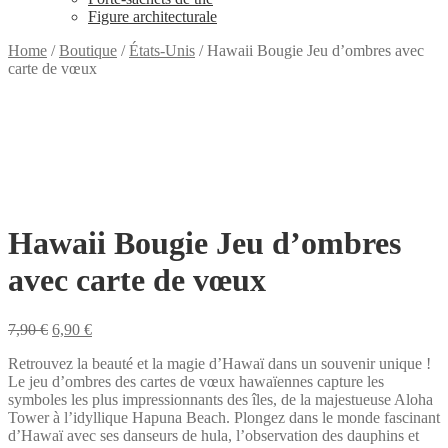
Figure architecturale
Home
/
Boutique
/
États-Unis
/
Hawaii Bougie Jeu d’ombres avec
carte de vœux
Hawaii Bougie Jeu d’ombres
avec carte de vœux
Original
Current
7,90
€
6,90
€
price
price
Retrouvez la beauté et la magie d’Hawaï dans un souvenir unique !
was:
is:
Le jeu d’ombres des cartes de vœux hawaïennes capture les
7,90 €.
6,90 €.
symboles les plus impressionnants des îles, de la majestueuse Aloha
Tower à l’idyllique Hapuna Beach. Plongez dans le monde fascinant
d’Hawaï avec ses danseurs de hula, l’observation des dauphins et