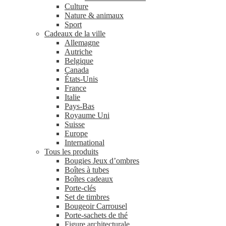
Culture
Nature & animaux
Sport
Cadeaux de la ville
Allemagne
Autriche
Belgique
Canada
États-Unis
France
Italie
Pays-Bas
Royaume Uni
Suisse
Europe
International
Tous les produits
Bougies Jeux d’ombres
Boîtes à tubes
Boîtes cadeaux
Porte-clés
Set de timbres
Bougeoir Carrousel
Porte-sachets de thé
Figure architecturale