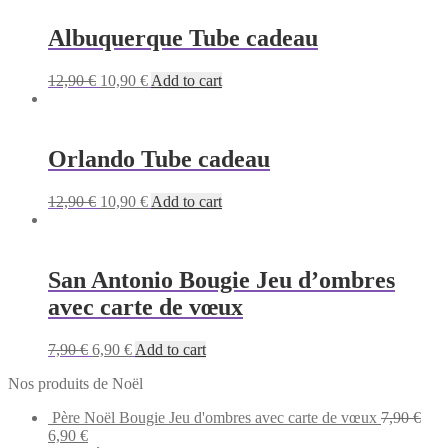
Albuquerque Tube cadeau
Original
Current
12,90
€
10,90
€
Add to cart
price
price
was:
is:
12,90 €.
10,90 €.
Orlando Tube cadeau
Original
Current
12,90
€
10,90
€
Add to cart
price
price
was:
is:
12,90 €.
10,90 €.
San Antonio Bougie Jeu d’ombres
avec carte de vœux
Original
Current
7,90
€
6,90
€
Add to cart
price
price
Nos produits de Noël
was:
is:
7,90 €.
6,90 €.
Père Noël Bougie Jeu d'ombres avec carte de vœux
7,90
€
Original
Current
6,90
€