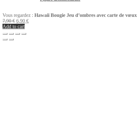
Vous regardez :
Hawaii Bougie Jeu d’ombres avec carte de vœux
Original
Current
7,90
€
6,90
€
price
price
Add to cart
was:
is:
7,90 €.
6,90 €.