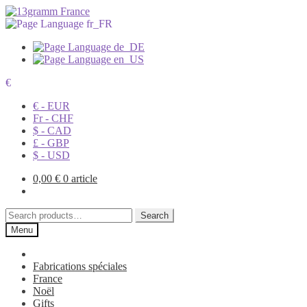
€
€ - EUR
Fr - CHF
$ - CAD
£ - GBP
$ - USD
0,00
€
0 article
Search
Search
for:
Menu
Fabrications spéciales
France
Noël
Gifts