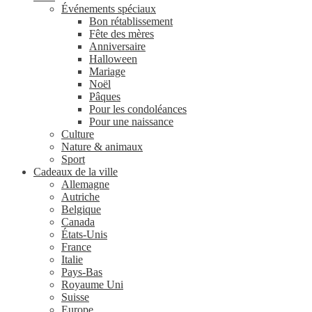
Événements spéciaux
Bon rétablissement
Fête des mères
Anniversaire
Halloween
Mariage
Noël
Pâques
Pour les condoléances
Pour une naissance
Culture
Nature & animaux
Sport
Cadeaux de la ville
Allemagne
Autriche
Belgique
Canada
États-Unis
France
Italie
Pays-Bas
Royaume Uni
Suisse
Europe