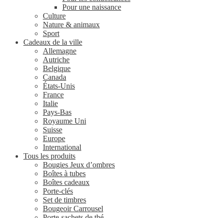
Pour une naissance
Culture
Nature & animaux
Sport
Cadeaux de la ville
Allemagne
Autriche
Belgique
Canada
États-Unis
France
Italie
Pays-Bas
Royaume Uni
Suisse
Europe
International
Tous les produits
Bougies Jeux d’ombres
Boîtes à tubes
Boîtes cadeaux
Porte-clés
Set de timbres
Bougeoir Carrousel
Porte-sachets de thé