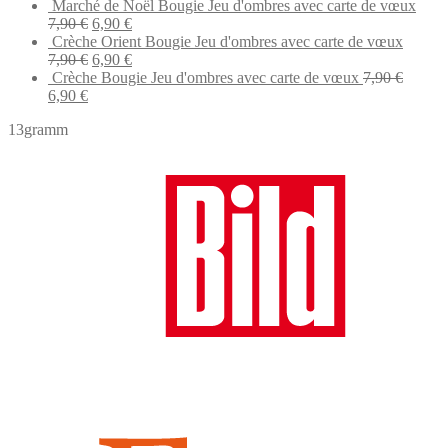
price
price
Marché de Noël Bougie Jeu d'ombres avec carte de vœux
was:
is:
Original
Current
7,90
€
6,90
€
7,90 €.
6,90 €.
price
price
Crèche Orient Bougie Jeu d'ombres avec carte de vœux
was:
Original
is:
Current
7,90
€
6,90
€
7,90 €.
price
6,90 €.
price
Crèche Bougie Jeu d'ombres avec carte de vœux
7,90
€
Original
Current
was:
is:
6,90
€
price
price
7,90 €.
6,90 €.
13gramm
was:
is:
7,90 €.
6,90 €.