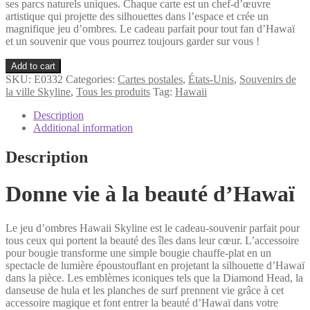
ses parcs naturels uniques. Chaque carte est un chef-d’œuvre
artistique qui projette des silhouettes dans l’espace et crée un
magnifique jeu d’ombres. Le cadeau parfait pour tout fan d’Hawaï
et un souvenir que vous pourrez toujours garder sur vous !
Hawaii
Add to cart
Bougie
SKU:
E0332
Categories:
Cartes postales
,
États-Unis
,
Souvenirs de
Jeu
la ville Skyline
,
Tous les produits
Tag:
Hawaii
d'ombres
avec
Description
carte
Additional information
de
vœux
Description
quantity
Donne vie à la beauté d’Hawaï
Le jeu d’ombres Hawaii Skyline est le cadeau-souvenir parfait pour
tous ceux qui portent la beauté des îles dans leur cœur. L’accessoire
pour bougie transforme une simple bougie chauffe-plat en un
spectacle de lumière époustouflant en projetant la silhouette d’Hawaï
dans la pièce. Les emblèmes iconiques tels que la Diamond Head, la
danseuse de hula et les planches de surf prennent vie grâce à cet
accessoire magique et font entrer la beauté d’Hawaï dans votre