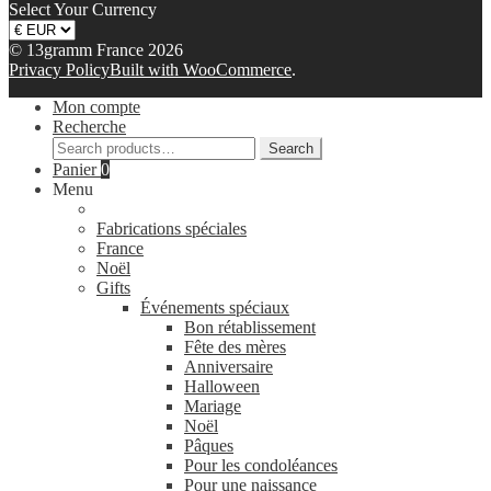
Select Your Currency
© 13gramm France 2026
Privacy Policy
Built with WooCommerce
.
Mon compte
Recherche
Search
Search
for:
Panier
0
Menu
Fabrications spéciales
France
Noël
Gifts
Événements spéciaux
Bon rétablissement
Fête des mères
Anniversaire
Halloween
Mariage
Noël
Pâques
Pour les condoléances
Pour une naissance