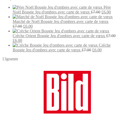
était :
est :
Père
£11.25.
£9.50.
Le
Le
Noël Bougie Jeu d'ombres avec carte de vœux
£
7.00
£
6.00
prix
prix
initial
actu
Marché de Noël Bougie Jeu d'ombres avec carte de vœux
Le
Le
était :
est :
£
7.00
£
6.00
prix
prix
£7.00.
£6.0
initial
actuel
Crèche Orient Bougie Jeu d'ombres avec carte de vœux
£
7.00
Le
Le
était :
est :
£
6.00
prix
prix
£7.00.
£6.00.
Crèche
initial
actuel
Le
Le
Bougie Jeu d'ombres avec carte de vœux
£
7.00
£
6.00
était :
est :
prix
prix
13gramm
£7.00.
£6.00.
initial
actuel
était :
est :
£7.00.
£6.00.