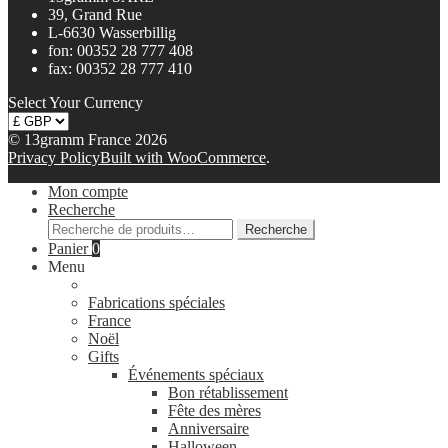
39, Grand Rue
L-6630 Wasserbillig
fon: 00352 28 777 408
fax: 00352 28 777 410
Select Your Currency
© 13gramm France 2026
Privacy Policy
Built with WooCommerce
.
Mon compte
Recherche
Recherche
Recherche
pour :
Panier
0
Menu
Fabrications spéciales
France
Noël
Gifts
Événements spéciaux
Bon rétablissement
Fête des mères
Anniversaire
Halloween