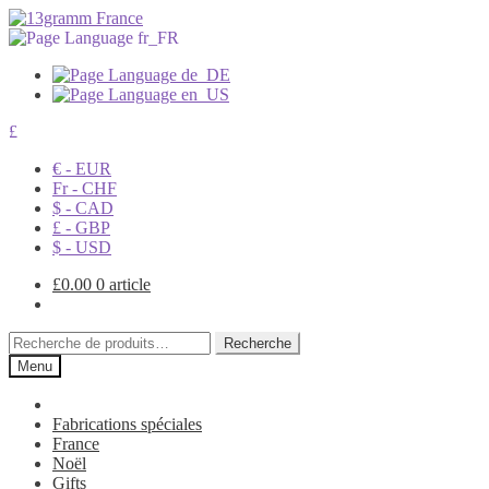
£
€ - EUR
Fr - CHF
$ - CAD
£ - GBP
$ - USD
£
0.00
0 article
Recherche
Recherche
pour :
Menu
Fabrications spéciales
France
Noël
Gifts