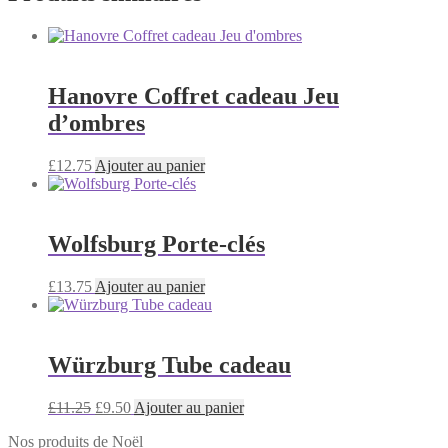
Hanovre Coffret cadeau Jeu
d’ombres
£
12.75
Ajouter au panier
Wolfsburg Porte-clés
£
13.75
Ajouter au panier
Würzburg Tube cadeau
Le
Le
£
11.25
£
9.50
Ajouter au panier
prix
prix
Nos produits de Noël
initial
actuel