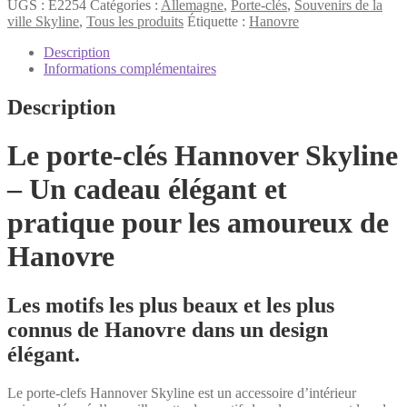
de
UGS :
E2254
Catégories :
Allemagne
,
Porte-clés
,
Souvenirs de la
Hanovre
ville Skyline
,
Tous les produits
Étiquette :
Hanovre
Porte-
clés
Description
Informations complémentaires
Description
Le porte-clés Hannover Skyline
– Un cadeau élégant et
pratique pour les amoureux de
Hanovre
Les motifs les plus beaux et les plus
connus de Hanovre dans un design
élégant.
Le porte-clefs Hannover Skyline est un accessoire d’intérieur