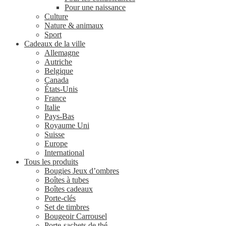
Pour une naissance
Culture
Nature & animaux
Sport
Cadeaux de la ville
Allemagne
Autriche
Belgique
Canada
États-Unis
France
Italie
Pays-Bas
Royaume Uni
Suisse
Europe
International
Tous les produits
Bougies Jeux d’ombres
Boîtes à tubes
Boîtes cadeaux
Porte-clés
Set de timbres
Bougeoir Carrousel
Porte-sachets de thé