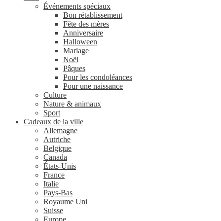
Événements spéciaux
Bon rétablissement
Fête des mères
Anniversaire
Halloween
Mariage
Noël
Pâques
Pour les condoléances
Pour une naissance
Culture
Nature & animaux
Sport
Cadeaux de la ville
Allemagne
Autriche
Belgique
Canada
États-Unis
France
Italie
Pays-Bas
Royaume Uni
Suisse
Europe