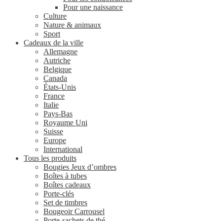
Pour une naissance
Culture
Nature & animaux
Sport
Cadeaux de la ville
Allemagne
Autriche
Belgique
Canada
États-Unis
France
Italie
Pays-Bas
Royaume Uni
Suisse
Europe
International
Tous les produits
Bougies Jeux d’ombres
Boîtes à tubes
Boîtes cadeaux
Porte-clés
Set de timbres
Bougeoir Carrousel
Porte-sachets de thé