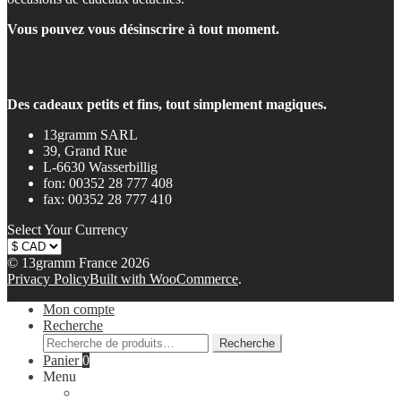
Vous pouvez vous désinscrire à tout moment.
Des cadeaux petits et fins, tout simplement magiques.
13gramm SARL
39, Grand Rue
L-6630 Wasserbillig
fon: 00352 28 777 408
fax: 00352 28 777 410
Select Your Currency
© 13gramm France 2026
Privacy Policy
Built with WooCommerce
.
Mon compte
Recherche
Recherche
Recherche
pour :
Panier
0
Menu