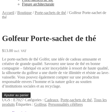
Figure architecturale
Accueil
/
Boutique
/
Porte-sachets de thé
/
Golfeur Porte-sachet de
thé
Golfeur Porte-sachet de thé
$
13.00
incl. VAT
Le porte-sachets de thé Golfer, une idée de cadeau amusante et
créative de grande qualité. Savourez une tasse de thé en bonne
compagnie – fabriqué en acier inoxydable à ressort de haute qualité,
la silhouette du golfeur a une durée de vie illimitée et résiste au lave-
vaisselle. Vous pouvez également compter sur une production
responsable envers l’homme et la nature grâce au soutien
d’institutions sociales et au recyclage.
quantité
Ajouter au panier
de
UGS :
E7027
Catégories :
Cadeaux
,
Porte-sachets de thé
,
Tous les
Golfeur
produits
Étiquettes :
Golfeur
,
Personnalités célèbres
Porte-