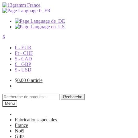
$
€ - EUR
Fr - CHF
$ - CAD
£ - GBP
$ - USD
$
0.00
0 article
Recherche
Recherche
pour :
Menu
Fabrications spéciales
France
Noël
Gifts