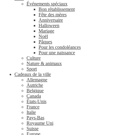
Événements spéciaux
Bon rétablissement
Fête des mères
Anniversaire
Halloween
Mariage
Noël
Pâques
Pour les condoléances
Pour une naissance
Culture
Nature & animaux
Sport
Cadeaux de la ville
Allemagne
Autriche
Belgique
Canada
États-Unis
France
Italie
Pays-Bas
Royaume Uni
Suisse
Europe