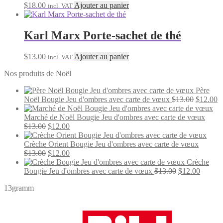
$
18.00
Ajouter au panier
incl. VAT
Karl Marx Porte-sachet de thé
$
13.00
Ajouter au panier
incl. VAT
Nos produits de Noël
Père
Le
L
Noël Bougie Jeu d'ombres avec carte de vœux
$
13.00
$
12.00
prix
p
initial
a
Marché de Noël Bougie Jeu d'ombres avec carte de vœux
Le
Le
était :
es
$
13.00
$
12.00
prix
prix
$13.00.
$
initial
actuel
Crèche Orient Bougie Jeu d'ombres avec carte de vœux
était :
Le
est :
Le
$
13.00
$
12.00
$13.00.
prix
$12.00.
prix
Crèche
initial
actuel
Le
Le
Bougie Jeu d'ombres avec carte de vœux
$
13.00
$
12.00
était :
est :
prix
prix
13gramm
$13.00.
$12.00.
initial
actuel
était :
est :
$13.00.
$12.00