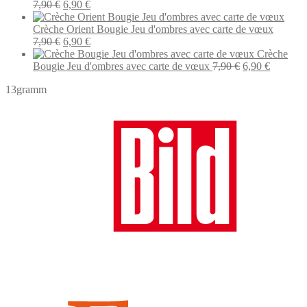
Le
Le
était :
est 
7,90
€
6,90
€
prix
prix
7,90 €.
6,9
initial
actuel
Crèche Orient Bougie Jeu d'ombres avec carte de vœux
était :
Le
est :
Le
7,90
€
6,90
€
7,90 €.
prix
6,90 €.
prix
Crèche
initial
actuel
Le
Le
Bougie Jeu d'ombres avec carte de vœux
7,90
€
6,90
€
était :
est :
prix
prix
13gramm
7,90 €.
6,90 €.
initial
actuel
était :
est :
7,90 €.
6,90 €.