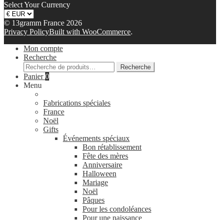
Select Your Currency
© 13gramm France 2026
Privacy Policy
Built with WooCommerce
.
Mon compte
Recherche
Recherche
Recherche
pour :
Panier
0
Menu
Fabrications spéciales
France
Noël
Gifts
Événements spéciaux
Bon rétablissement
Fête des mères
Anniversaire
Halloween
Mariage
Noël
Pâques
Pour les condoléances
Pour une naissance