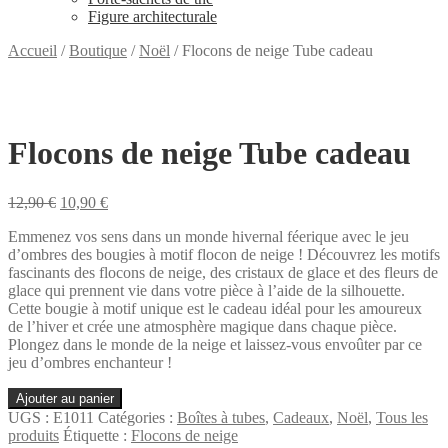
Figure architecturale
Accueil
/
Boutique
/
Noël
/
Flocons de neige Tube cadeau
Flocons de neige Tube cadeau
Le
Le
12,90
€
10,90
€
prix
prix
Emmenez vos sens dans un monde hivernal féerique avec le jeu
initial
actuel
d’ombres des bougies à motif flocon de neige ! Découvrez les motifs
était :
est :
fascinants des flocons de neige, des cristaux de glace et des fleurs de
12,90 €.
10,90 €.
glace qui prennent vie dans votre pièce à l’aide de la silhouette.
Cette bougie à motif unique est le cadeau idéal pour les amoureux
de l’hiver et crée une atmosphère magique dans chaque pièce.
Plongez dans le monde de la neige et laissez-vous envoûter par ce
jeu d’ombres enchanteur !
quantité
Ajouter au panier
de
UGS :
E1011
Catégories :
Boîtes à tubes
,
Cadeaux
,
Noël
,
Tous les
Flocons
produits
Étiquette :
Flocons de neige