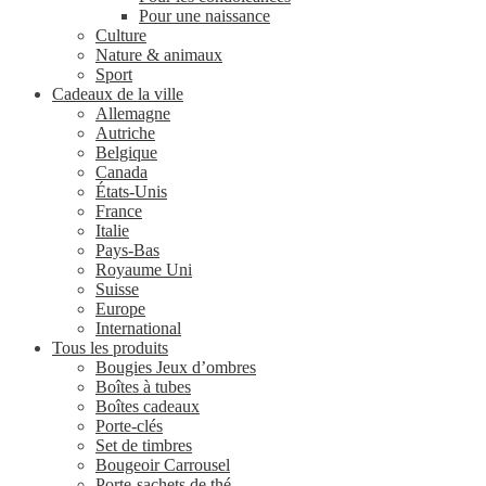
Pour une naissance
Culture
Nature & animaux
Sport
Cadeaux de la ville
Allemagne
Autriche
Belgique
Canada
États-Unis
France
Italie
Pays-Bas
Royaume Uni
Suisse
Europe
International
Tous les produits
Bougies Jeux d’ombres
Boîtes à tubes
Boîtes cadeaux
Porte-clés
Set de timbres
Bougeoir Carrousel
Porte-sachets de thé