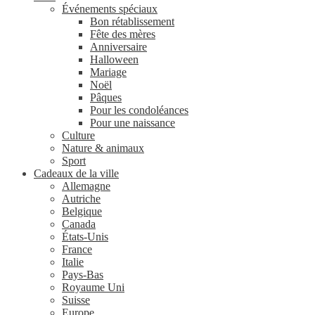
Événements spéciaux
Bon rétablissement
Fête des mères
Anniversaire
Halloween
Mariage
Noël
Pâques
Pour les condoléances
Pour une naissance
Culture
Nature & animaux
Sport
Cadeaux de la ville
Allemagne
Autriche
Belgique
Canada
États-Unis
France
Italie
Pays-Bas
Royaume Uni
Suisse
Europe