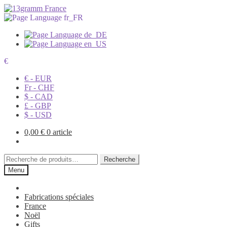
€
€ - EUR
Fr - CHF
$ - CAD
£ - GBP
$ - USD
0,00
€
0 article
Recherche
Recherche
pour :
Menu
Fabrications spéciales
France
Noël
Gifts