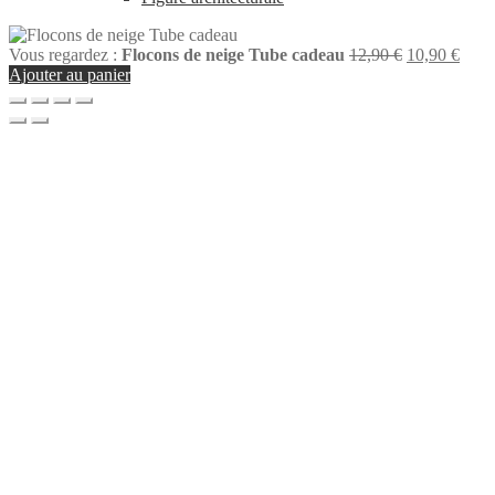
Le
Le
Vous regardez :
Flocons de neige Tube cadeau
12,90
€
10,90
€
prix
prix
Ajouter au panier
initial
actue
était :
est :
12,90 €.
10,90