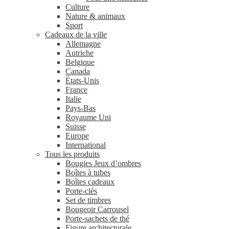
Culture
Nature & animaux
Sport
Cadeaux de la ville
Allemagne
Autriche
Belgique
Canada
États-Unis
France
Italie
Pays-Bas
Royaume Uni
Suisse
Europe
International
Tous les produits
Bougies Jeux d’ombres
Boîtes à tubes
Boîtes cadeaux
Porte-clés
Set de timbres
Bougeoir Carrousel
Porte-sachets de thé
Figure architecturale