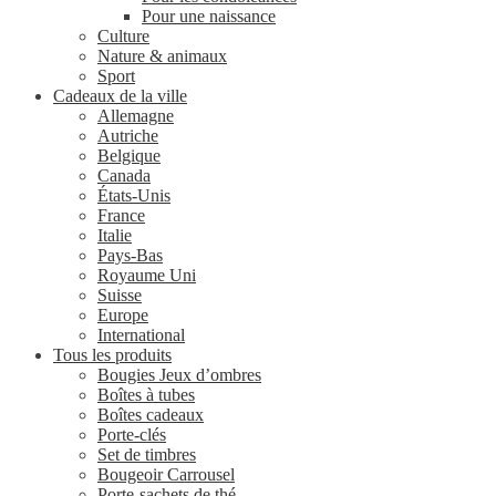
Pour une naissance
Culture
Nature & animaux
Sport
Cadeaux de la ville
Allemagne
Autriche
Belgique
Canada
États-Unis
France
Italie
Pays-Bas
Royaume Uni
Suisse
Europe
International
Tous les produits
Bougies Jeux d’ombres
Boîtes à tubes
Boîtes cadeaux
Porte-clés
Set de timbres
Bougeoir Carrousel
Porte-sachets de thé