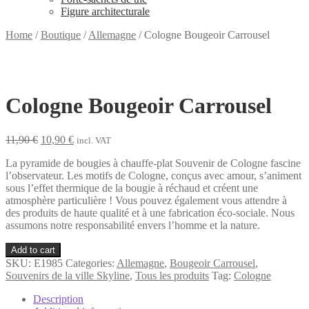
Figure architecturale
Home
/
Boutique
/
Allemagne
/
Cologne Bougeoir Carrousel
Cologne Bougeoir Carrousel
Original
Current
11,90
€
10,90
€
incl. VAT
price
price
La pyramide de bougies à chauffe-plat Souvenir de Cologne fascine
was:
is:
l’observateur. Les motifs de Cologne, conçus avec amour, s’animent
11,90 €.
10,90 €.
sous l’effet thermique de la bougie à réchaud et créent une
atmosphère particulière ! Vous pouvez également vous attendre à
des produits de haute qualité et à une fabrication éco-sociale. Nous
assumons notre responsabilité envers l’homme et la nature.
Cologne
Add to cart
Bougeoir
SKU:
E1985
Categories:
Allemagne
,
Bougeoir Carrousel
,
Carrousel
Souvenirs de la ville Skyline
,
Tous les produits
Tag:
Cologne
quantity
Description