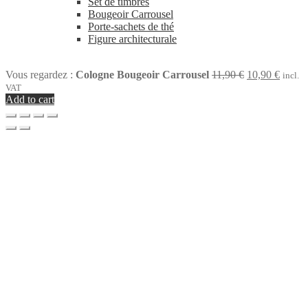
Set de timbres
Bougeoir Carrousel
Porte-sachets de thé
Figure architecturale
Original
Curren
Vous regardez :
Cologne Bougeoir Carrousel
11,90
€
10,90
€
incl.
price
price
VAT
was:
is:
Add to cart
11,90 €.
10,90 