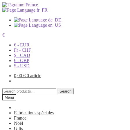
€
€ - EUR
Fr - CHF
$ - CAD
£ - GBP
$ - USD
0,00
€
0 article
Search
Search
for:
Menu
Fabrications spéciales
France
Noël
Gifts