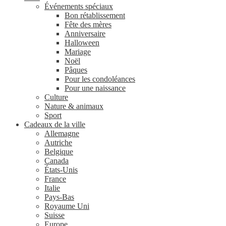
Événements spéciaux
Bon rétablissement
Fête des mères
Anniversaire
Halloween
Mariage
Noël
Pâques
Pour les condoléances
Pour une naissance
Culture
Nature & animaux
Sport
Cadeaux de la ville
Allemagne
Autriche
Belgique
Canada
États-Unis
France
Italie
Pays-Bas
Royaume Uni
Suisse
Europe