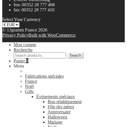
fon: 00352 28 777 408
fax: 00352 28 777 410
Select Your Currency
© 13gramm France 2026
Privacy Policy
Built with WooCommerce
.
Mon compte
Recherche
Search
Search
for:
Panier
0
Menu
Fabrications spéciales
France
Noël
Gifts
Événements spéciaux
Bon rétablissement
Fête des mères
Anniversaire
Halloween
Mariage