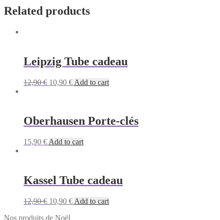
Related products
Leipzig Tube cadeau
Original
Current
12,90
€
10,90
€
Add to cart
price
price
was:
is:
12,90 €.
10,90 €.
Oberhausen Porte-clés
15,90
€
Add to cart
Kassel Tube cadeau
Original
Current
12,90
€
10,90
€
Add to cart
price
price
Nos produits de Noël
was:
is: