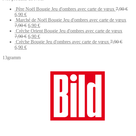
12,90 €.
10,90 €.
Père Noël Bougie Jeu d'ombres avec carte de vœux
7,90
€
Original
Current
6,90
€
price
price
Marché de Noël Bougie Jeu d'ombres avec carte de vœux
was:
is:
Original
Current
7,90
€
6,90
€
7,90 €.
6,90 €.
price
price
Crèche Orient Bougie Jeu d'ombres avec carte de vœux
was:
Original
is:
Current
7,90
€
6,90
€
7,90 €.
price
6,90 €.
price
Crèche Bougie Jeu d'ombres avec carte de vœux
7,90
€
Original
Current
was:
is:
6,90
€
price
price
7,90 €.
6,90 €.
13gramm
was:
is:
7,90 €.
6,90 €.