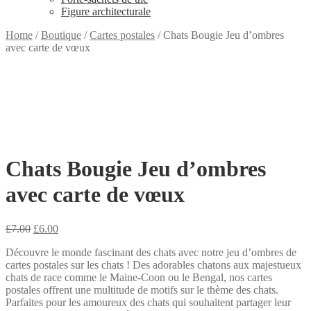
Figure architecturale
Home
/
Boutique
/
Cartes postales
/
Chats Bougie Jeu d’ombres
avec carte de vœux
Chats Bougie Jeu d’ombres
avec carte de vœux
Original
Current
£
7.00
£
6.00
price
price
Découvre le monde fascinant des chats avec notre jeu d’ombres de
was:
is:
cartes postales sur les chats ! Des adorables chatons aux majestueux
£7.00.
£6.00.
chats de race comme le Maine-Coon ou le Bengal, nos cartes
postales offrent une multitude de motifs sur le thème des chats.
Parfaites pour les amoureux des chats qui souhaitent partager leur