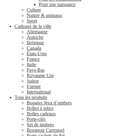
Pour une naissance
Culture
Nature & animaux
Sport
Cadeaux de la ville
Allemagne
Autriche
Belgique
Canada
États-Unis
France
Italie
Pays-Bas
Royaume Uni
Suisse
Europe
International
Tous les produits
Bougies Jeux d’ombres
Boîtes à tubes
Boîtes cadeaux
Porte-clés
Set de timbres
Bougeoir Carrousel
Porte-sachets de thé