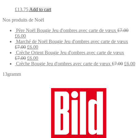
£
13.75
Add to cart
Nos produits de Noël
Père Noël Bougie Jeu d'ombres avec carte de vœux
£
7.00
Original
Current
£
6.00
price
price
Marché de Noël Bougie Jeu d'ombres avec carte de vœux
was:
is:
Original
Current
£
7.00
£
6.00
£7.00.
£6.00.
price
price
Crèche Orient Bougie Jeu d'ombres avec carte de vœux
was:
Original
is:
Current
£
7.00
£
6.00
£7.00.
price
£6.00.
price
Origina
C
Crèche Bougie Jeu d'ombres avec carte de vœux
£
7.00
£
6.00
was:
is:
price
p
13gramm
£7.00.
£6.00.
was:
is
£7.00.
£