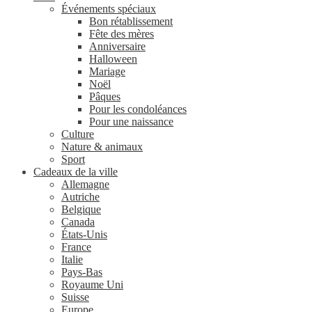
Événements spéciaux
Bon rétablissement
Fête des mères
Anniversaire
Halloween
Mariage
Noël
Pâques
Pour les condoléances
Pour une naissance
Culture
Nature & animaux
Sport
Cadeaux de la ville
Allemagne
Autriche
Belgique
Canada
États-Unis
France
Italie
Pays-Bas
Royaume Uni
Suisse
Europe