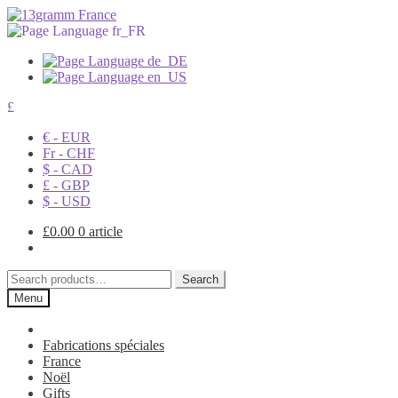
£
€ - EUR
Fr - CHF
$ - CAD
£ - GBP
$ - USD
£
0.00
0 article
Search
Search
for:
Menu
Fabrications spéciales
France
Noël
Gifts