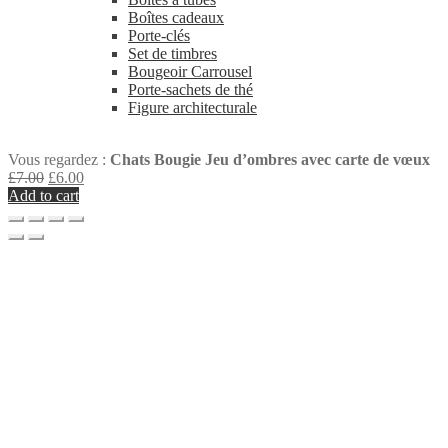
Boîtes cadeaux
Porte-clés
Set de timbres
Bougeoir Carrousel
Porte-sachets de thé
Figure architecturale
Vous regardez :
Chats Bougie Jeu d’ombres avec carte de vœux
Original
Current
£
7.00
£
6.00
price
price
Add to cart
was:
is:
£7.00.
£6.00.