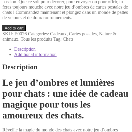
passion. Que ce soit pour décorer, pour envoyer ou pour offrir, tu
feras toujours mouche avec notre jeu d’ombres de cartes postales de
chats ! Commandez maintenant et plongez dans un monde de pattes
de velours et de doux ronronnements.
Chats
Add to cart
Bougie
SKU:
E0026
Categories:
Cadeaux
,
Cartes postales
,
Nature &
Jeu
animaux
,
Tous les produits
Tag:
Chats
d'ombres
avec
Description
carte
Additional information
de
vœux
Description
quantity
Le jeu d’ombres et lumières
pour chats : une idée de cadeau
magique pour tous les
amoureux des chats.
Réveille la magie du monde des chats avec notre jeu d’ombres