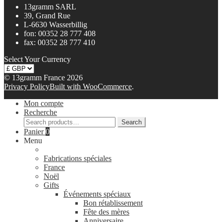
13gramm SARL
39, Grand Rue
L-6630 Wasserbillig
fon: 00352 28 777 408
fax: 00352 28 777 410
Select Your Currency
© 13gramm France 2026
Privacy Policy
Built with WooCommerce
.
Mon compte
Recherche
Search
Search
for:
Panier
0
Menu
Fabrications spéciales
France
Noël
Gifts
Événements spéciaux
Bon rétablissement
Fête des mères
Anniversaire