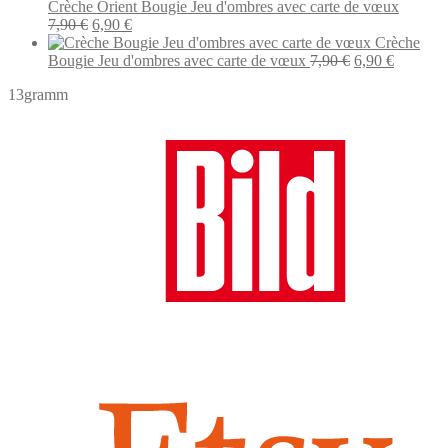
initial
actuel
Crèche Orient Bougie Jeu d'ombres avec carte de vœux
était :
Le
est :
Le
7,90
€
6,90
€
7,90 €.
prix
6,90 €.
prix
Crèche
initial
actuel
Le
Le
Bougie Jeu d'ombres avec carte de vœux
7,90
€
6,90
€
était :
est :
prix
prix
13gramm
7,90 €.
6,90 €.
initial
actuel
était :
est :
7,90 €.
6,90 €.