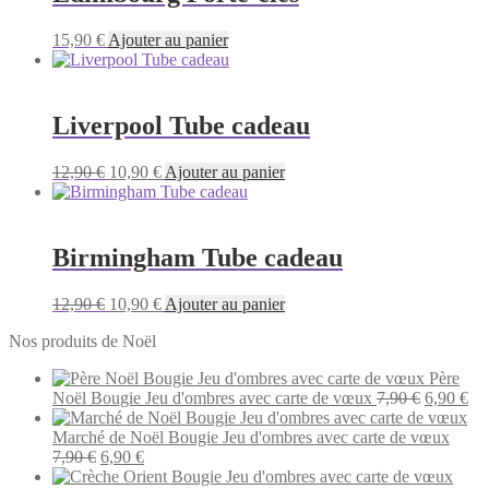
15,90
€
Ajouter au panier
Liverpool Tube cadeau
Le
Le
12,90
€
10,90
€
Ajouter au panier
prix
prix
initial
actuel
était :
est :
12,90 €.
10,90 €.
Birmingham Tube cadeau
Le
Le
12,90
€
10,90
€
Ajouter au panier
prix
prix
Nos produits de Noël
initial
actuel
était :
est :
Père
12,90 €.
10,90 €.
Le
Le
Noël Bougie Jeu d'ombres avec carte de vœux
7,90
€
6,90
€
prix
pri
initial
act
Marché de Noël Bougie Jeu d'ombres avec carte de vœux
Le
Le
était :
est 
7,90
€
6,90
€
prix
prix
7,90 €.
6,9