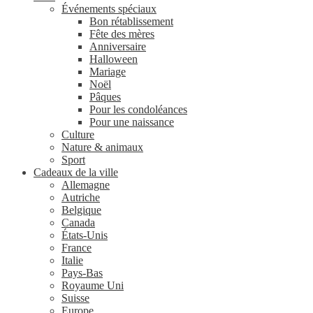
Événements spéciaux
Bon rétablissement
Fête des mères
Anniversaire
Halloween
Mariage
Noël
Pâques
Pour les condoléances
Pour une naissance
Culture
Nature & animaux
Sport
Cadeaux de la ville
Allemagne
Autriche
Belgique
Canada
États-Unis
France
Italie
Pays-Bas
Royaume Uni
Suisse
Europe