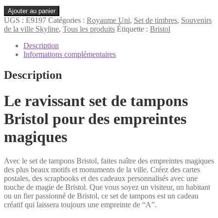
quantité
Ajouter au panier
de
UGS :
E9197
Catégories :
Royaume Uni
,
Set de timbres
,
Souvenirs
Bristol
de la ville Skyline
,
Tous les produits
Étiquette :
Bristol
Set
de
Description
timbres
Informations complémentaires
Description
Le ravissant set de tampons
Bristol pour des empreintes
magiques
Avec le set de tampons Bristol, faites naître des empreintes magiques
des plus beaux motifs et monuments de la ville. Créez des cartes
postales, des scrapbooks et des cadeaux personnalisés avec une
touche de magie de Bristol. Que vous soyez un visiteur, un habitant
ou un fier passionné de Bristol, ce set de tampons est un cadeau
créatif qui laissera toujours une empreinte de “A”.