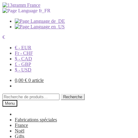
€
€ - EUR
Fr - CHF
$ - CAD
£ - GBP
$ - USD
0,00
€
0 article
Recherche
Recherche
pour :
Menu
Fabrications spéciales
France
Noël
Gifts