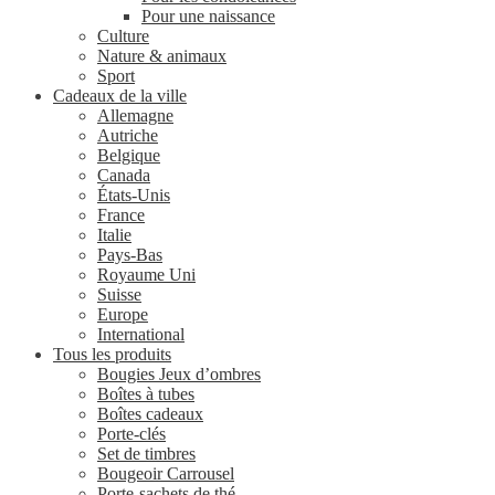
Pour une naissance
Culture
Nature & animaux
Sport
Cadeaux de la ville
Allemagne
Autriche
Belgique
Canada
États-Unis
France
Italie
Pays-Bas
Royaume Uni
Suisse
Europe
International
Tous les produits
Bougies Jeux d’ombres
Boîtes à tubes
Boîtes cadeaux
Porte-clés
Set de timbres
Bougeoir Carrousel
Porte-sachets de thé