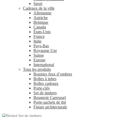
Sport
Cadeaux de la ville
Allemagne
Autriche
Belgique
Canada
États-Unis
France
Italie
Pays-Bas
Royaume Uni
Suisse
Europe
International
Tous les produits
Bougies Jeux d’ombres
Boîtes à tubes
Boîtes cadeaux
Porte-clés
Set de timbres
Bougeoir Carrousel
Porte-sachets de thé
Figure architecturale