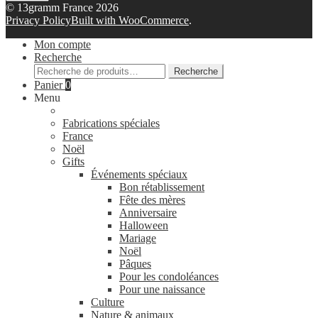
© 13gramm France 2026
Privacy Policy
Built with WooCommerce
.
Mon compte
Recherche
Recherche
Recherche
pour :
Panier
0
Menu
Fabrications spéciales
France
Noël
Gifts
Événements spéciaux
Bon rétablissement
Fête des mères
Anniversaire
Halloween
Mariage
Noël
Pâques
Pour les condoléances
Pour une naissance
Culture
Nature & animaux