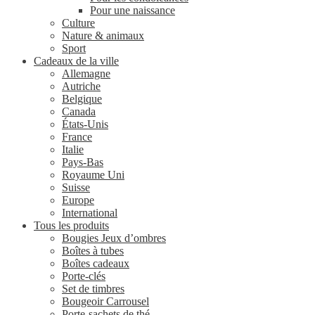
Pour une naissance
Culture
Nature & animaux
Sport
Cadeaux de la ville
Allemagne
Autriche
Belgique
Canada
États-Unis
France
Italie
Pays-Bas
Royaume Uni
Suisse
Europe
International
Tous les produits
Bougies Jeux d’ombres
Boîtes à tubes
Boîtes cadeaux
Porte-clés
Set de timbres
Bougeoir Carrousel
Porte-sachets de thé