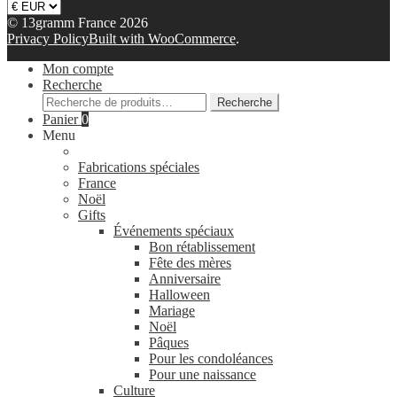
© 13gramm France 2026
Privacy Policy
Built with WooCommerce
.
Mon compte
Recherche
Recherche
Recherche
pour :
Panier
0
Menu
Fabrications spéciales
France
Noël
Gifts
Événements spéciaux
Bon rétablissement
Fête des mères
Anniversaire
Halloween
Mariage
Noël
Pâques
Pour les condoléances
Pour une naissance
Culture