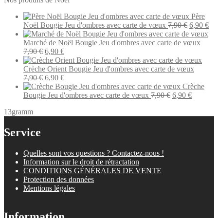
Père
Le
Le
Noël Bougie Jeu d'ombres avec carte de vœux
7,90
€
6,90
€
prix
pri
initial
act
Marché de Noël Bougie Jeu d'ombres avec carte de vœux
Le
Le
était :
est 
7,90
€
6,90
€
prix
prix
7,90 €.
6,9
initial
actuel
Crèche Orient Bougie Jeu d'ombres avec carte de vœux
était :
Le
est :
Le
7,90
€
6,90
€
7,90 €.
prix
6,90 €.
prix
Crèche
initial
actuel
Le
Le
Bougie Jeu d'ombres avec carte de vœux
7,90
€
6,90
€
était :
est :
prix
prix
13gramm
7,90 €.
6,90 €.
initial
actuel
était :
est :
7,90 €.
6,90 €.
Service
Quelles sont vos questions ? Contactez-nous !
Information sur le droit de rétractation
CONDITIONS GÉNÉRALES DE VENTE
Protection des données
Mentions légales
Information