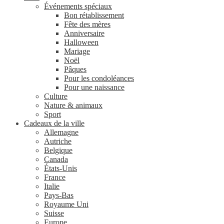
Événements spéciaux
Bon rétablissement
Fête des mères
Anniversaire
Halloween
Mariage
Noël
Pâques
Pour les condoléances
Pour une naissance
Culture
Nature & animaux
Sport
Cadeaux de la ville
Allemagne
Autriche
Belgique
Canada
États-Unis
France
Italie
Pays-Bas
Royaume Uni
Suisse
Europe