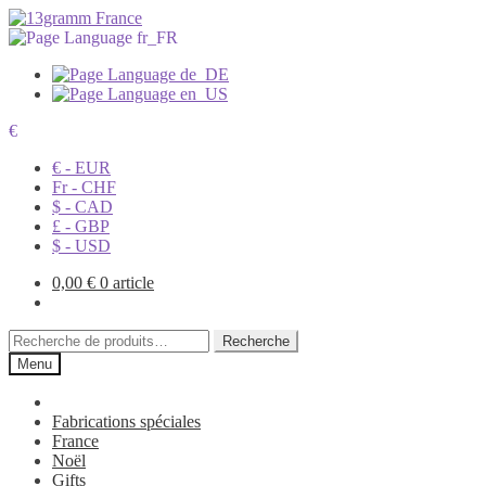
€
€ - EUR
Fr - CHF
$ - CAD
£ - GBP
$ - USD
0,00
€
0 article
Recherche
Recherche
pour :
Menu
Fabrications spéciales
France
Noël
Gifts