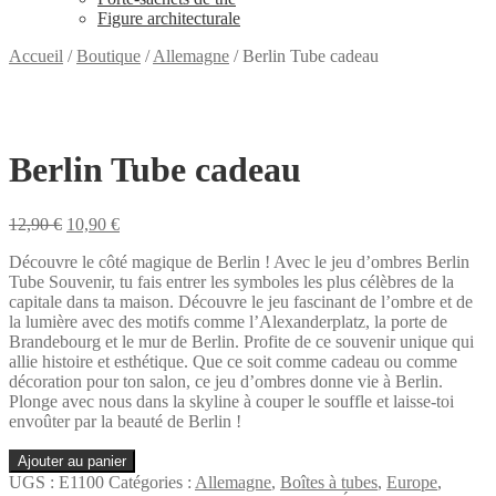
Figure architecturale
Accueil
/
Boutique
/
Allemagne
/
Berlin Tube cadeau
Berlin Tube cadeau
Le
Le
12,90
€
10,90
€
prix
prix
Découvre le côté magique de Berlin ! Avec le jeu d’ombres Berlin
initial
actuel
Tube Souvenir, tu fais entrer les symboles les plus célèbres de la
était :
est :
capitale dans ta maison. Découvre le jeu fascinant de l’ombre et de
12,90 €.
10,90 €.
la lumière avec des motifs comme l’Alexanderplatz, la porte de
Brandebourg et le mur de Berlin. Profite de ce souvenir unique qui
allie histoire et esthétique. Que ce soit comme cadeau ou comme
décoration pour ton salon, ce jeu d’ombres donne vie à Berlin.
Plonge avec nous dans la skyline à couper le souffle et laisse-toi
envoûter par la beauté de Berlin !
quantité
Ajouter au panier
de
UGS :
E1100
Catégories :
Allemagne
,
Boîtes à tubes
,
Europe
,