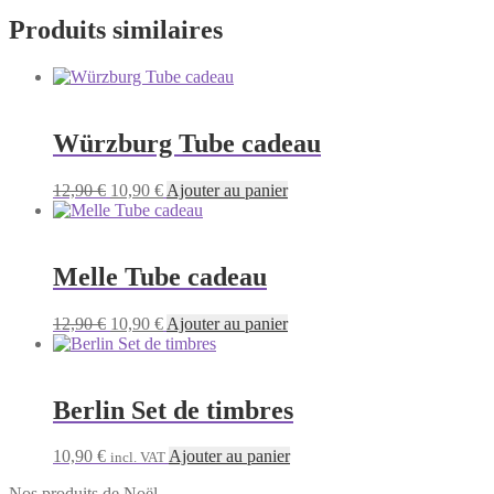
Produits similaires
Würzburg Tube cadeau
Le
Le
12,90
€
10,90
€
Ajouter au panier
prix
prix
initial
actuel
était :
est :
12,90 €.
10,90 €.
Melle Tube cadeau
Le
Le
12,90
€
10,90
€
Ajouter au panier
prix
prix
initial
actuel
était :
est :
12,90 €.
10,90 €.
Berlin Set de timbres
10,90
€
Ajouter au panier
incl. VAT
Nos produits de Noël