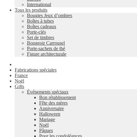
International
Tous les produits
Bougies Jeux d’ombres
Boîtes à tubes
Boîtes cadeaux
Porte-clés
Set de timbres
Bougeoir Carrousel
Porte-sachets de thé
Figure architecturale
Fabrications spéciales
France
Noël
Gifts
Événements spéciaux
Bon rétablissement
Fête des mères
Anniversaire
Halloween
Mariage
Noël
Pâques
Pour les condoléances