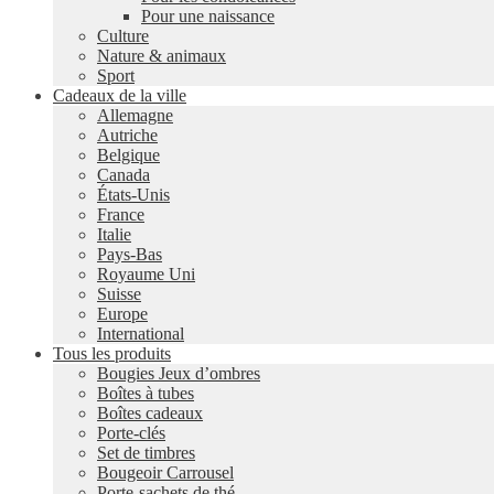
Pour une naissance
Culture
Nature & animaux
Sport
Cadeaux de la ville
Allemagne
Autriche
Belgique
Canada
États-Unis
France
Italie
Pays-Bas
Royaume Uni
Suisse
Europe
International
Tous les produits
Bougies Jeux d’ombres
Boîtes à tubes
Boîtes cadeaux
Porte-clés
Set de timbres
Bougeoir Carrousel
Porte-sachets de thé