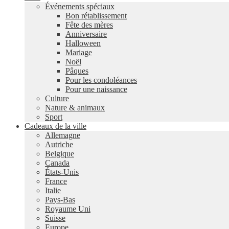
Événements spéciaux
Bon rétablissement
Fête des mères
Anniversaire
Halloween
Mariage
Noël
Pâques
Pour les condoléances
Pour une naissance
Culture
Nature & animaux
Sport
Cadeaux de la ville
Allemagne
Autriche
Belgique
Canada
États-Unis
France
Italie
Pays-Bas
Royaume Uni
Suisse
Europe