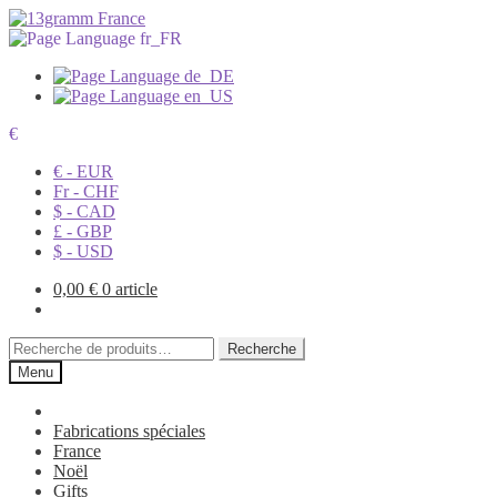
€
€ - EUR
Fr - CHF
$ - CAD
£ - GBP
$ - USD
0,00
€
0 article
Recherche
Recherche
pour :
Menu
Fabrications spéciales
France
Noël
Gifts