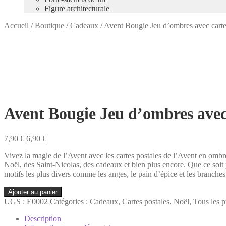
Figure architecturale
Accueil
/
Boutique
/
Cadeaux
/
Avent Bougie Jeu d’ombres avec cart
Avent Bougie Jeu d’ombres avec
Le
Le
7,90
€
6,90
€
prix
prix
Vivez la magie de l’Avent avec les cartes postales de l’Avent en ombr
initial
actuel
Noël, des Saint-Nicolas, des cadeaux et bien plus encore. Que ce soit 
était :
est :
motifs les plus divers comme les anges, le pain d’épice et les branches
7,90 €.
6,90 €.
quantité
Ajouter au panier
de
UGS :
E0002
Catégories :
Cadeaux
,
Cartes postales
,
Noël
,
Tous les p
Avent
Bougie
Description