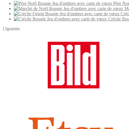
Père Noë
Ma
Crèc
Crèche Bou
13gramm