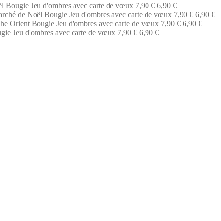
Le
Le
l Bougie Jeu d'ombres avec carte de vœux
7,90
€
6,90
€
prix
prix
Le
L
rché de Noël Bougie Jeu d'ombres avec carte de vœux
7,90
€
6,90
€
initial
actuel
Le
prix
Le
pr
he Orient Bougie Jeu d'ombres avec carte de vœux
7,90
€
6,90
€
Le
était :
Le
est :
prix
initial
prix
ac
gie Jeu d'ombres avec carte de vœux
7,90
€
6,90
€
prix
7,90 €.
prix
6,90 €.
initial
était :
actuel
es
initial
actuel
était :
7,90 €.
est :
6,
était :
est :
7,90 €.
6,90 €
7,90 €.
6,90 €.