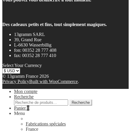
Des cadeaux petits et fins, tout simplement magiques.
13gramm SARL
39, Grand Rue
L-6630 Wasserbillig
fon: 00352 28 777 408
fax: 00352 28 777 410
Select Your Currency
© 13gramm France 2026
Privacy Policy
Built with WooCommerce
.
Mon compte
Recherche
Recherche
Recherche
pour :
Panier
0
Menu
Fabrications spéciales
France