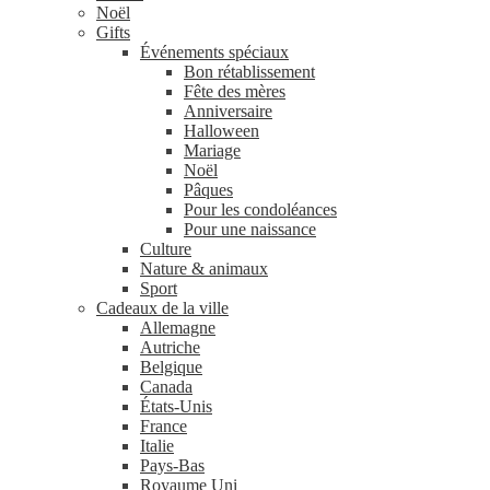
Noël
Gifts
Événements spéciaux
Bon rétablissement
Fête des mères
Anniversaire
Halloween
Mariage
Noël
Pâques
Pour les condoléances
Pour une naissance
Culture
Nature & animaux
Sport
Cadeaux de la ville
Allemagne
Autriche
Belgique
Canada
États-Unis
France
Italie
Pays-Bas
Royaume Uni