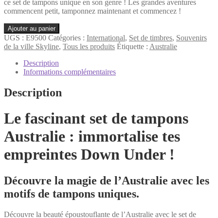
ce set de tampons unique en son genre ! Les grandes aventures
commencent petit, tamponnez maintenant et commencez !
quantité
Ajouter au panier
de
UGS :
E9500
Catégories :
International
,
Set de timbres
,
Souvenirs
Australie
de la ville Skyline
,
Tous les produits
Étiquette :
Australie
Set
de
Description
timbres
Informations complémentaires
Description
Le fascinant set de tampons
Australie : immortalise tes
empreintes Down Under !
Découvre la magie de l’Australie avec les
motifs de tampons uniques.
Découvre la beauté époustouflante de l’Australie avec le set de