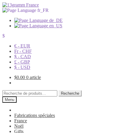
$
€ - EUR
Fr - CHF
$ - CAD
£ - GBP
$ - USD
$
0.00
0 article
Recherche
Recherche
pour :
Menu
Fabrications spéciales
France
Noël
Gifts