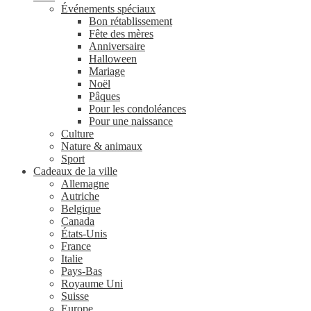
Événements spéciaux
Bon rétablissement
Fête des mères
Anniversaire
Halloween
Mariage
Noël
Pâques
Pour les condoléances
Pour une naissance
Culture
Nature & animaux
Sport
Cadeaux de la ville
Allemagne
Autriche
Belgique
Canada
États-Unis
France
Italie
Pays-Bas
Royaume Uni
Suisse
Europe