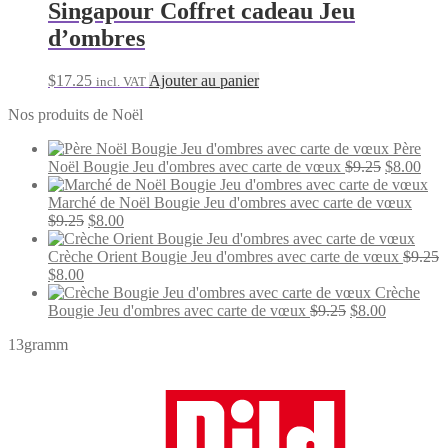
Singapour Coffret cadeau Jeu
d’ombres
$
17.25
Ajouter au panier
incl. VAT
Nos produits de Noël
Père
Le
Le
Noël Bougie Jeu d'ombres avec carte de vœux
$
9.25
$
8.00
prix
prix
initial
actu
Marché de Noël Bougie Jeu d'ombres avec carte de vœux
Le
Le
était :
est :
$
9.25
$
8.00
prix
prix
$9.25.
$8.0
initial
actuel
Crèche Orient Bougie Jeu d'ombres avec carte de vœux
$
9.25
Le
Le
était :
est :
$
8.00
prix
prix
$9.25.
$8.00.
Crèche
initial
actuel
Le
Le
Bougie Jeu d'ombres avec carte de vœux
$
9.25
$
8.00
était :
est :
prix
prix
13gramm
$9.25.
$8.00.
initial
actuel
était :
est :
$9.25.
$8.00.