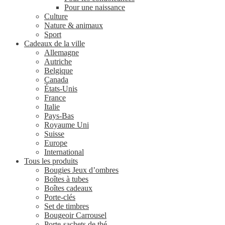
Pour une naissance
Culture
Nature & animaux
Sport
Cadeaux de la ville
Allemagne
Autriche
Belgique
Canada
États-Unis
France
Italie
Pays-Bas
Royaume Uni
Suisse
Europe
International
Tous les produits
Bougies Jeux d’ombres
Boîtes à tubes
Boîtes cadeaux
Porte-clés
Set de timbres
Bougeoir Carrousel
Porte-sachets de thé