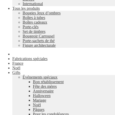
International
Tous les produits
Bougies Jeux d’ombres
Boîtes à tubes
Boîtes cadeaux
Porte-clés
Set de timbres
Bougeoir Carrousel
Porte-sachets de thé
Figure architecturale
Fabrications spéciales
France
Noël
Gifts
Événements spéciaux
Bon rétablissement
Fête des mères
Anniversaire
Halloween
Mariage
Noël
Pâques
Pour les condoléances