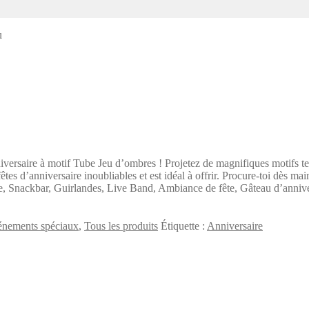
u
versaire à motif Tube Jeu d’ombres ! Projetez de magnifiques motifs te
s d’anniversaire inoubliables et est idéal à offrir. Procure-toi dès mai
ive, Snackbar, Guirlandes, Live Band, Ambiance de fête, Gâteau d’annive
nements spéciaux
,
Tous les produits
Étiquette :
Anniversaire