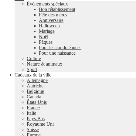
Événements spéciaux
Bon rétablissement
Fête des mères
Anniversaire
Halloween
Mariage
Noël
Pâques
Pour les condoléances
Pour une naissance
Culture
Nature & animaux
Sport
Cadeaux de la ville
Allemagne
Autriche
Belgique
Canada
États-Unis
France
Italie
Pays-Bas
Royaume Uni
Suisse
Europe