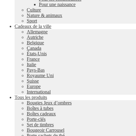
Pour une naissance
Culture
Nature & animaux
Sport
Cadeaux de la ville
Allemagne
Autriche
Belgique
Canada
États-Unis
France
Italie
Pays-Bas
Royaume Uni
Suisse
Europe
International
Tous les produits
Bougies Jeux d’ombres
Boîtes à tubes
Boîtes cadeaux
Porte-clés
Set de timbres
Bougeoir Carrousel
Porte-sachets de thé