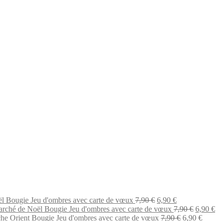
Le
Le
l Bougie Jeu d'ombres avec carte de vœux
7,90
€
6,90
€
prix
prix
Le
L
rché de Noël Bougie Jeu d'ombres avec carte de vœux
7,90
€
6,90
€
initial
actuel
Le
prix
Le
pr
he Orient Bougie Jeu d'ombres avec carte de vœux
7,90
€
6,90
€