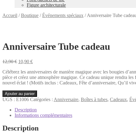
Figure architecturale
Accueil
/
Boutique
/
Événements spéciaux
/
Anniversaire Tube cadea
Anniversaire Tube cadeau
Le
Le
12,90
€
10,90
€
prix
prix
Célébrez les anniversaires de manière magique avec les bougies d’anni
initial
actuel
pièce et créez une atmosphère magique. Ce cadeau unique rendra les fête
était :
est :
nouvel éclat ! (Motifs inclus : Cadeaux, Fête d’anniversaire, Qu’il v
12,90 €.
10,90 €.
quantité
Ajouter au panier
de
UGS :
E1006
Catégories :
Anniversaire
,
Boîtes à tubes
,
Cadeaux
,
Évé
Anniversaire
Tube
Description
cadeau
Informations complémentaires
Description