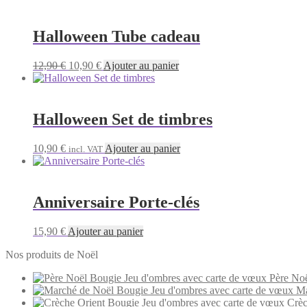
Halloween Tube cadeau
Le
Le
12,90
€
10,90
€
Ajouter au panier
prix
prix
initial
actuel
était :
est :
12,90 €.
10,90 €.
Halloween Set de timbres
10,90
€
Ajouter au panier
incl. VAT
Anniversaire Porte-clés
15,90
€
Ajouter au panier
Nos produits de Noël
Père Noë
Ma
Crèc