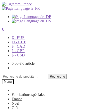
€
€ - EUR
Fr - CHF
$ - CAD
£ - GBP
$ - USD
0,00
€
0 article
Recherche
Recherche
pour :
Menu
Fabrications spéciales
France
Noël
Gifts