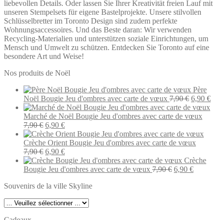
liebevollen Details. Oder lassen Sie Ihrer Kreativität freien Lauf mit
unseren Stempelsets für eigene Bastelprojekte. Unsere stilvollen
Schlüsselbretter im Toronto Design sind zudem perfekte
Wohnungsaccessoires. Und das Beste daran: Wir verwenden
Recycling-Materialien und unterstützen soziale Einrichtungen, um
Mensch und Umwelt zu schützen. Entdecken Sie Toronto auf eine
besondere Art und Weise!
Nos produits de Noël
Père
Le
Le
Noël Bougie Jeu d'ombres avec carte de vœux
7,90
€
6,90
€
prix
pri
initial
act
Marché de Noël Bougie Jeu d'ombres avec carte de vœux
Le
Le
était :
est 
7,90
€
6,90
€
prix
prix
7,90 €.
6,9
initial
actuel
Crèche Orient Bougie Jeu d'ombres avec carte de vœux
était :
Le
est :
Le
7,90
€
6,90
€
7,90 €.
prix
6,90 €.
prix
Crèche
initial
actuel
Le
Le
Bougie Jeu d'ombres avec carte de vœux
7,90
€
6,90
€
était :
est :
prix
prix
Souvenirs de la ville Skyline
7,90 €.
6,90 €.
initial
actuel
était :
est :
7,90 €.
6,90 €.
Cadeaux