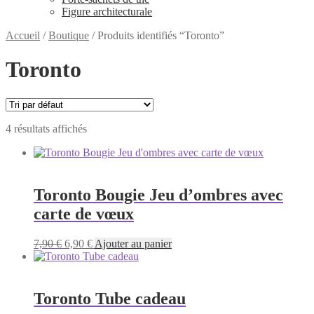
Figure architecturale
Accueil
/
Boutique
/
Produits identifiés “Toronto”
Toronto
4 résultats affichés
Toronto Bougie Jeu d’ombres avec
carte de vœux
Le
Le
7,90
€
6,90
€
Ajouter au panier
prix
prix
initial
actuel
était :
est :
7,90 €.
6,90 €.
Toronto Tube cadeau