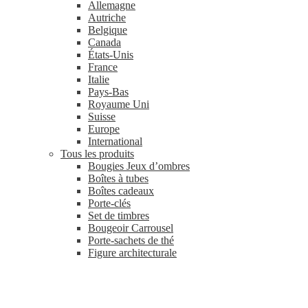
Allemagne
Autriche
Belgique
Canada
États-Unis
France
Italie
Pays-Bas
Royaume Uni
Suisse
Europe
International
Tous les produits
Bougies Jeux d’ombres
Boîtes à tubes
Boîtes cadeaux
Porte-clés
Set de timbres
Bougeoir Carrousel
Porte-sachets de thé
Figure architecturale