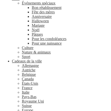
Événements spéciaux
Bon rétablissement
Fête des mères
Anniversaire
Halloween
Mariage
Noël
Pâques
Pour les condoléances
Pour une naissance
Culture
Nature & animaux
Sport
Cadeaux de la ville
Allemagne
Autriche
Belgique
Canada
États-Unis
France
Italie
Pays-Bas
Royaume Uni
Suisse
Europe