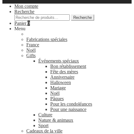
Mon compte
Recherche
Recherche
Recherche
pour :
Panier
0
Menu
Fabrications spéciales
France
Noël
Gifts
Événements spéciaux
Bon rétablissement
Fête des mères
Anniversaire
Halloween
Mariage
Noël
Pâques
Pour les condoléances
Pour une naissance
Culture
Nature & animaux
Sport
Cadeaux de la ville