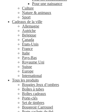
Pour une naissance
Culture
Nature & animaux
Sport
Cadeaux de la ville
Allemagne
Autriche
Belgique
Canada
États-Unis
France
Italie
Pays-Bas
Royaume Uni
Suisse
Europe
International
Tous les produits
Bougies Jeux d’ombres
Boîtes à tubes
Boîtes cadeaux
Porte-clés
Set de timbres
Bougeoir Carrousel
Porte-sachets de thé