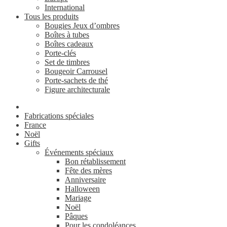
International
Tous les produits
Bougies Jeux d’ombres
Boîtes à tubes
Boîtes cadeaux
Porte-clés
Set de timbres
Bougeoir Carrousel
Porte-sachets de thé
Figure architecturale
Fabrications spéciales
France
Noël
Gifts
Événements spéciaux
Bon rétablissement
Fête des mères
Anniversaire
Halloween
Mariage
Noël
Pâques
Pour les condoléances