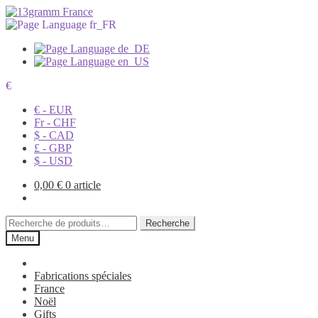
€
€ - EUR
Fr - CHF
$ - CAD
£ - GBP
$ - USD
0,00
€
0 article
Recherche
Recherche
pour :
Menu
Fabrications spéciales
France
Noël
Gifts