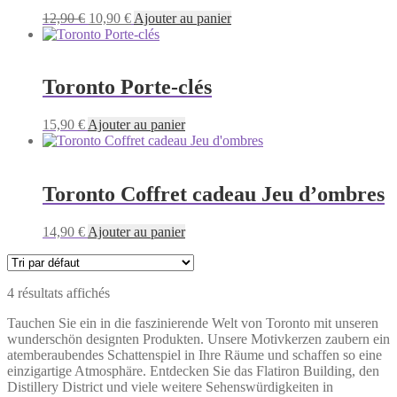
Le
Le
12,90
€
10,90
€
Ajouter au panier
prix
prix
initial
actuel
était :
est :
12,90 €.
10,90 €.
Toronto Porte-clés
15,90
€
Ajouter au panier
Toronto Coffret cadeau Jeu d’ombres
14,90
€
Ajouter au panier
4 résultats affichés
Tauchen Sie ein in die faszinierende Welt von Toronto mit unseren
wunderschön designten Produkten. Unsere Motivkerzen zaubern ein
atemberaubendes Schattenspiel in Ihre Räume und schaffen so eine
einzigartige Atmosphäre. Entdecken Sie das Flatiron Building, den
Distillery District und viele weitere Sehenswürdigkeiten in