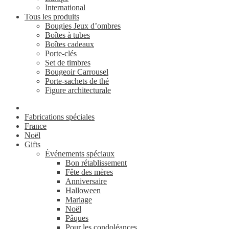
International
Tous les produits
Bougies Jeux d’ombres
Boîtes à tubes
Boîtes cadeaux
Porte-clés
Set de timbres
Bougeoir Carrousel
Porte-sachets de thé
Figure architecturale
Fabrications spéciales
France
Noël
Gifts
Événements spéciaux
Bon rétablissement
Fête des mères
Anniversaire
Halloween
Mariage
Noël
Pâques
Pour les condoléances