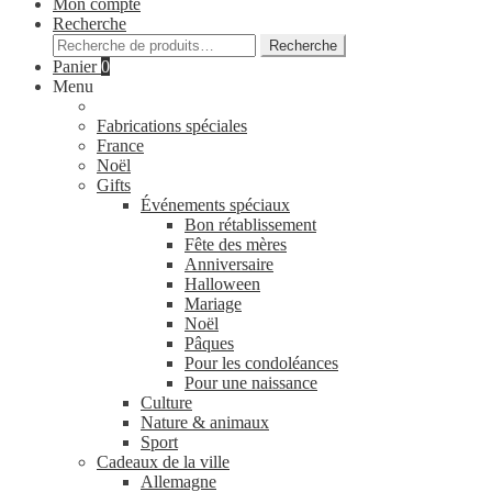
Mon compte
Recherche
Recherche
Recherche
pour :
Panier
0
Menu
Fabrications spéciales
France
Noël
Gifts
Événements spéciaux
Bon rétablissement
Fête des mères
Anniversaire
Halloween
Mariage
Noël
Pâques
Pour les condoléances
Pour une naissance
Culture
Nature & animaux
Sport
Cadeaux de la ville
Allemagne