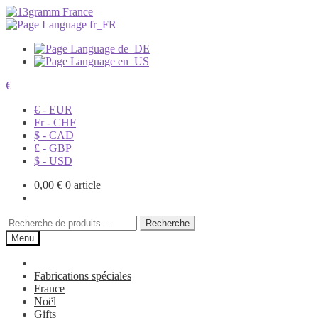
€
€ - EUR
Fr - CHF
$ - CAD
£ - GBP
$ - USD
0,00
€
0 article
Recherche
Recherche
pour :
Menu
Fabrications spéciales
France
Noël
Gifts