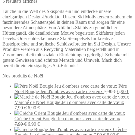
5 résultats affichés
Tauche in die Welt des Skisports ein und entdecke unsere
einzigartigen Design-Produkte. Unsere Ski Motivkerzen zaubern ein
faszinierendes Schattenspiel in deinen Raum und sorgen für eine
besondere Atmosphäre. Von Abfahrts-Ski bis zu gemütlicher
Hüttengaudi, die detailreichen Motive begeistern Skifahrer jeden
Levels. Oder entdecke unsere Ski Stempelsets für kreative
Bastelprojekte und stylische Schlüsselbretter im Ski Design. Unsere
Produkte werden aus Recycling-Materialien hergestellt und in
Zusammenarbeit mit sozialen Einrichtungen gefertigt. Schenke mit
gutem Gewissen und schütze Mensch und Umwelt. Mach dich
bereit für ein einzigartiges Ski-Erlebnis!
Nos produits de Noël
Père
Le
Le
Noël Bougie Jeu d'ombres avec carte de vœux
7,90
€
6,90
€
prix
pri
initial
act
Marché de Noël Bougie Jeu d'ombres avec carte de vœux
Le
Le
était :
est 
7,90
€
6,90
€
prix
prix
7,90 €.
6,9
initial
actuel
Crèche Orient Bougie Jeu d'ombres avec carte de vœux
était :
Le
est :
Le
7,90
€
6,90
€
7,90 €.
prix
6,90 €.
prix
Crèche
initial
actuel
Le
Le
Bougie Jeu d'ombres avec carte de vœux
7,90
€
6,90
€