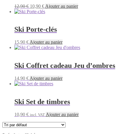
Le
Le
12,90
€
10,90
€
Ajouter au panier
prix
prix
initial
actuel
était :
est :
12,90 €.
10,90 €.
Ski Porte-clés
15,90
€
Ajouter au panier
Ski Coffret cadeau Jeu d’ombres
14,90
€
Ajouter au panier
Ski Set de timbres
10,90
€
Ajouter au panier
incl. VAT