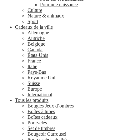
Pour une naissance
Culture
Nature & animaux
Sport
Cadeaux de la ville
Allemagne
Autriche
Belgique
Canada
États-Unis
France
Italie
Pays-Bas
Royaume Uni
Suisse
Europe
International
Tous les produits
Bougies Jeux d’ombres
Boîtes à tubes
Boîtes cadeaux
Porte-clés
Set de timbres
Bougeoir Carrousel
Porte-sachets de thé