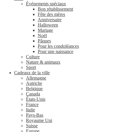
Événements spéciaux
Bon rétablissement
Fête des mères
Anniversaire
Halloween
Mariage
Noël
Pâques
Pour les condoléances
Pour une naissance
Culture
Nature & animaux
Sport
Cadeaux de la ville
Allemagne
Autriche
Belgique
Canada
États-Unis
France
Italie
Pays-Bas
Royaume Uni
Suisse
Europe