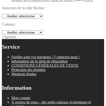
était :
est :
prix
prix
Souvenirs de la ville Skyline
7,90 €.
6,90 €.
initial
actuel
était :
est :
7,90 €.
6,90 €.
Cadeaux
13gramm
Service
Quelles sont vos questions ? Contactez-nous !
Information sur le droit de rétractation
CONDITIONS GÉNÉRALES DE VENTE
Protection des données
Mentions légales
Information
Mon compte
À propos de nous – des petits cadeaux écologiques et