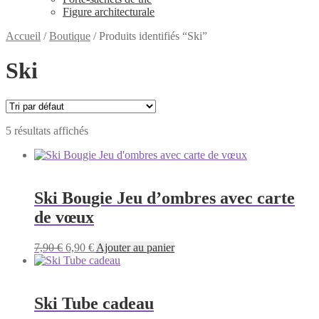
Figure architecturale
Accueil
/
Boutique
/
Produits identifiés “Ski”
Ski
5 résultats affichés
Ski Bougie Jeu d’ombres avec carte
de vœux
Le
Le
7,90
€
6,90
€
Ajouter au panier
prix
prix
initial
actuel
était :
est :
7,90 €.
6,90 €.
Ski Tube cadeau