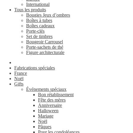
International
Tous les produits
Bougies Jeux d’ombres
Boîtes à tubes
Boîtes cadeaux
Porte-clés
Set de timbres
Bougeoir Carrousel
Porte-sachets de thé
Figure architecturale
Fabrications spéciales
France
Noël
Gifts
Événements spéciaux
Bon rétablissement
Fête des mères
Anniversaire
Halloween
Mariage
Noël
Pâques
Pour les condoléances