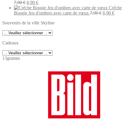
était :
Le
est :
Le
7,90
€
6,90
€
7,90 €.
prix
6,90 €.
prix
Crèche
initial
actuel
Le
Le
Bougie Jeu d'ombres avec carte de vœux
7,90
€
6,90
€
était :
est :
prix
prix
Souvenirs de la ville Skyline
7,90 €.
6,90 €.
initial
actuel
était :
est :
7,90 €.
6,90 €.
Cadeaux
13gramm