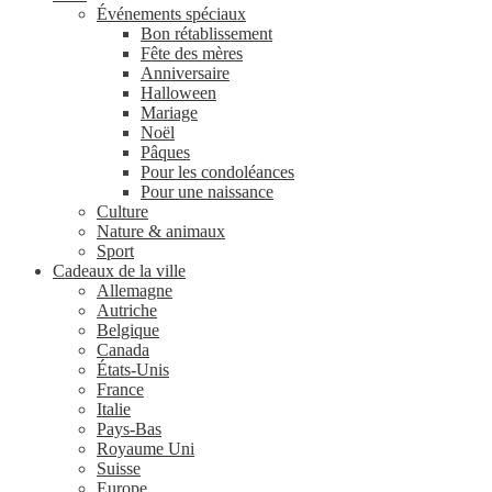
Événements spéciaux
Bon rétablissement
Fête des mères
Anniversaire
Halloween
Mariage
Noël
Pâques
Pour les condoléances
Pour une naissance
Culture
Nature & animaux
Sport
Cadeaux de la ville
Allemagne
Autriche
Belgique
Canada
États-Unis
France
Italie
Pays-Bas
Royaume Uni
Suisse
Europe