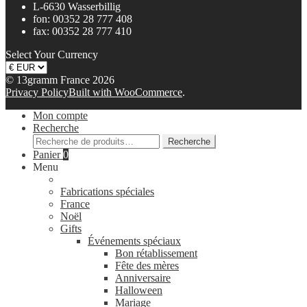
L-6630 Wasserbillig
fon: 00352 28 777 408
fax: 00352 28 777 410
Select Your Currency
© 13gramm France 2026
Privacy Policy
Built with WooCommerce
.
Mon compte
Recherche
Recherche
Recherche
pour :
Panier
0
Menu
Fabrications spéciales
France
Noël
Gifts
Événements spéciaux
Bon rétablissement
Fête des mères
Anniversaire
Halloween
Mariage