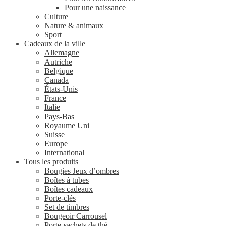
Pour une naissance
Culture
Nature & animaux
Sport
Cadeaux de la ville
Allemagne
Autriche
Belgique
Canada
États-Unis
France
Italie
Pays-Bas
Royaume Uni
Suisse
Europe
International
Tous les produits
Bougies Jeux d’ombres
Boîtes à tubes
Boîtes cadeaux
Porte-clés
Set de timbres
Bougeoir Carrousel
Porte-sachets de thé