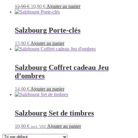
Le
Le
12,90
€
10,90
€
Ajouter au panier
prix
prix
initial
actuel
était :
est :
12,90 €.
10,90 €.
Salzbourg Porte-clés
15,90
€
Ajouter au panier
Salzbourg Coffret cadeau Jeu
d’ombres
14,90
€
Ajouter au panier
Salzbourg Set de timbres
10,90
€
Ajouter au panier
incl. VAT