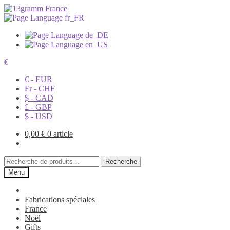
€
€ - EUR
Fr - CHF
$ - CAD
£ - GBP
$ - USD
0,00
€
0 article
Recherche
Recherche
pour :
Menu
Fabrications spéciales
France
Noël
Gifts