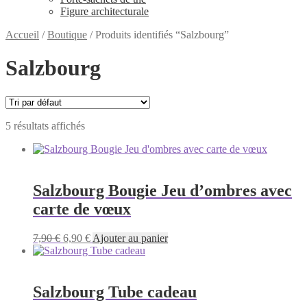
Figure architecturale
Accueil
/
Boutique
/
Produits identifiés “Salzbourg”
Salzbourg
5 résultats affichés
Salzbourg Bougie Jeu d’ombres avec
carte de vœux
Le
Le
7,90
€
6,90
€
Ajouter au panier
prix
prix
initial
actuel
était :
est :
7,90 €.
6,90 €.
Salzbourg Tube cadeau