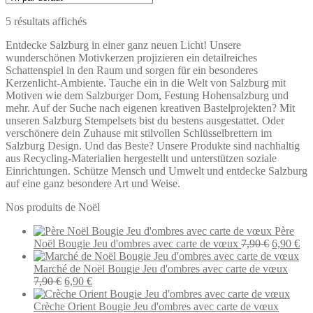
5 résultats affichés
Entdecke Salzburg in einer ganz neuen Licht! Unsere
wunderschönen Motivkerzen projizieren ein detailreiches
Schattenspiel in den Raum und sorgen für ein besonderes
Kerzenlicht-Ambiente. Tauche ein in die Welt von Salzburg mit
Motiven wie dem Salzburger Dom, Festung Hohensalzburg und
mehr. Auf der Suche nach eigenen kreativen Bastelprojekten? Mit
unseren Salzburg Stempelsets bist du bestens ausgestattet. Oder
verschönere dein Zuhause mit stilvollen Schlüsselbrettern im
Salzburg Design. Und das Beste? Unsere Produkte sind nachhaltig
aus Recycling-Materialien hergestellt und unterstützen soziale
Einrichtungen. Schütze Mensch und Umwelt und entdecke Salzburg
auf eine ganz besondere Art und Weise.
Nos produits de Noël
Père
Le
Le
Noël Bougie Jeu d'ombres avec carte de vœux
7,90
€
6,90
€
prix
pri
initial
act
Marché de Noël Bougie Jeu d'ombres avec carte de vœux
Le
Le
était :
est 
7,90
€
6,90
€
prix
prix
7,90 €.
6,9
initial
actuel
Crèche Orient Bougie Jeu d'ombres avec carte de vœux