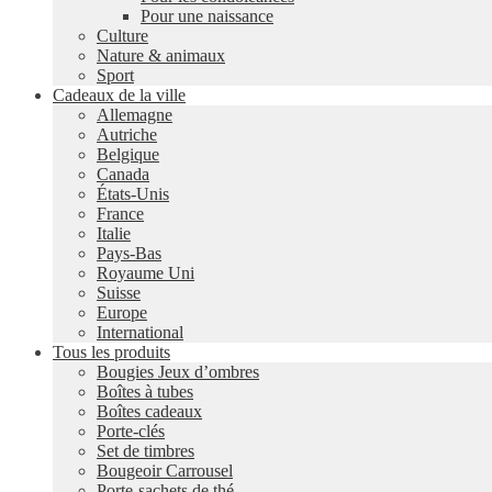
Pour une naissance
Culture
Nature & animaux
Sport
Cadeaux de la ville
Allemagne
Autriche
Belgique
Canada
États-Unis
France
Italie
Pays-Bas
Royaume Uni
Suisse
Europe
International
Tous les produits
Bougies Jeux d’ombres
Boîtes à tubes
Boîtes cadeaux
Porte-clés
Set de timbres
Bougeoir Carrousel
Porte-sachets de thé