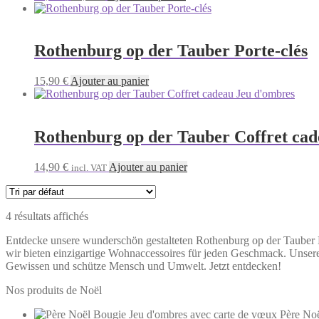
prix
prix
initial
actuel
était :
est :
12,90 €.
10,90 €.
Rothenburg op der Tauber Porte-clés
15,90
€
Ajouter au panier
Rothenburg op der Tauber Coffret ca
14,90
€
Ajouter au panier
incl. VAT
4 résultats affichés
Entdecke unsere wunderschön gestalteten Rothenburg op der Tauber Pr
wir bieten einzigartige Wohnaccessoires für jeden Geschmack. Unser
Gewissen und schütze Mensch und Umwelt. Jetzt entdecken!
Nos produits de Noël
Père Noë