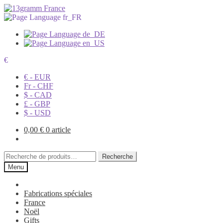
€
€ - EUR
Fr - CHF
$ - CAD
£ - GBP
$ - USD
0,00
€
0 article
Recherche
Recherche
pour :
Menu
Fabrications spéciales
France
Noël
Gifts