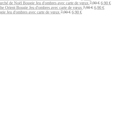
prix
prix
Le
L
rché de Noël Bougie Jeu d'ombres avec carte de vœux
7,90
€
6,90
€
initial
actuel
Le
prix
Le
pr
he Orient Bougie Jeu d'ombres avec carte de vœux
7,90
€
6,90
€
Le
était :
Le
est :
prix
initial
prix
ac
gie Jeu d'ombres avec carte de vœux
7,90
€
6,90
€
prix
7,90 €.
prix
6,90 €.
initial
était :
actuel
es
initial
actuel
était :
7,90 €.
est :
6,
était :
est :
7,90 €.
6,90 €
7,90 €.
6,90 €.