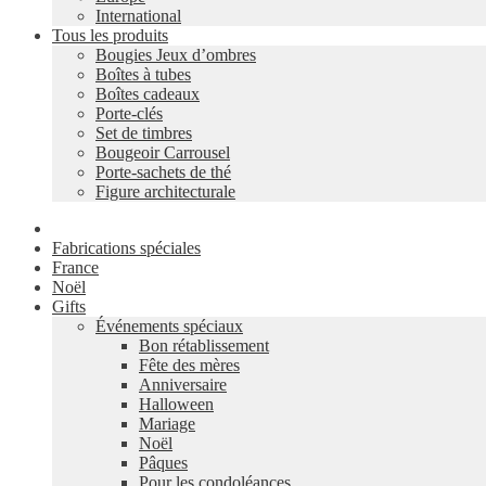
International
Tous les produits
Bougies Jeux d’ombres
Boîtes à tubes
Boîtes cadeaux
Porte-clés
Set de timbres
Bougeoir Carrousel
Porte-sachets de thé
Figure architecturale
Fabrications spéciales
France
Noël
Gifts
Événements spéciaux
Bon rétablissement
Fête des mères
Anniversaire
Halloween
Mariage
Noël
Pâques
Pour les condoléances