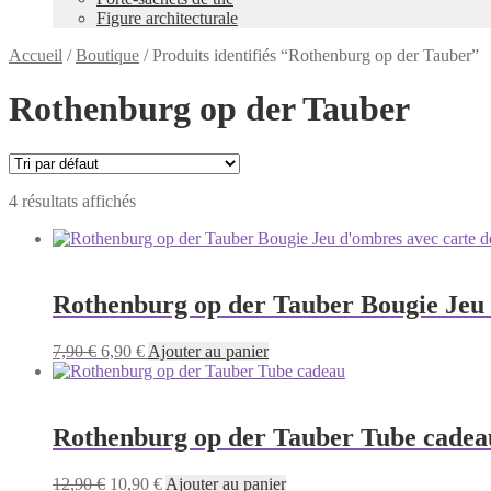
Figure architecturale
Accueil
/
Boutique
/
Produits identifiés “Rothenburg op der Tauber”
Rothenburg op der Tauber
4 résultats affichés
Rothenburg op der Tauber Bougie Jeu 
Le
Le
7,90
€
6,90
€
Ajouter au panier
prix
prix
initial
actuel
était :
est :
7,90 €.
6,90 €.
Rothenburg op der Tauber Tube cadea
Le
Le
12,90
€
10,90
€
Ajouter au panier