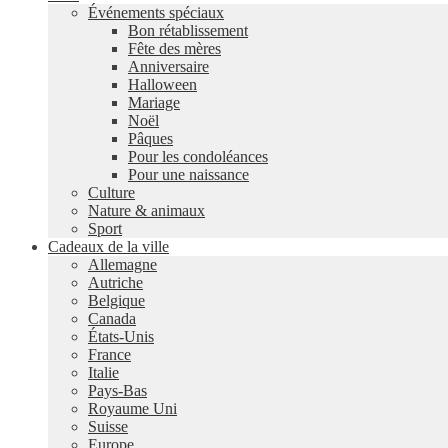
Événements spéciaux
Bon rétablissement
Fête des mères
Anniversaire
Halloween
Mariage
Noël
Pâques
Pour les condoléances
Pour une naissance
Culture
Nature & animaux
Sport
Cadeaux de la ville
Allemagne
Autriche
Belgique
Canada
États-Unis
France
Italie
Pays-Bas
Royaume Uni
Suisse
Europe