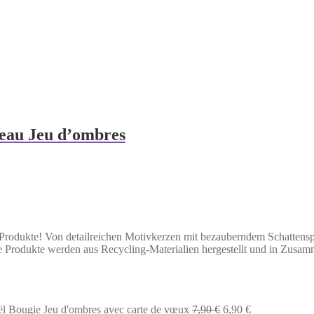
deau Jeu d’ombres
odukte! Von detailreichen Motivkerzen mit bezauberndem Schattenspiel 
e Produkte werden aus Recycling-Materialien hergestellt und in Zusamm
Le
Le
l Bougie Jeu d'ombres avec carte de vœux
7,90
€
6,90
€