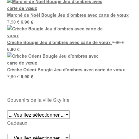
prix
prix
initial
actuel
était :
est :
Marché de Noël Bougie Jeu d'ombres avec carte de vœux
7,90 €.
6,90 €.
Le
Le
7,90
€
6,90
€
prix
prix
initial
actuel
était :
est :
Crèche Bougie Jeu d'ombres avec carte de vœux
7,90
€
Le
Le
7,90 €.
6,90 €.
6,90
€
prix
prix
initial
actuel
était :
est :
Crèche Orient Bougie Jeu d'ombres avec carte de vœux
7,90 €.
6,90 €.
Le
Le
7,90
€
6,90
€
prix
prix
initial
actuel
était :
est :
Souvenirs de la ville Skyline
7,90 €.
6,90 €.
Cadeaux