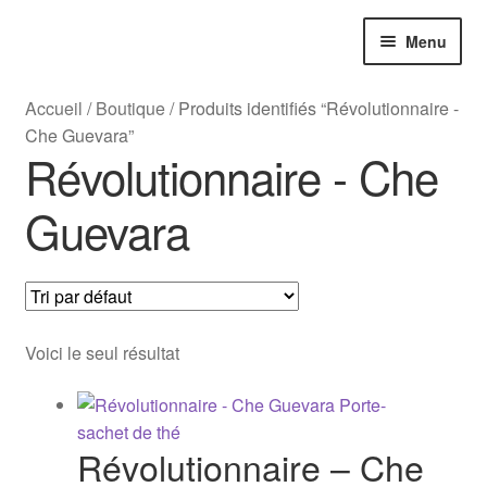
Menu
Accueil
/
Boutique
/
Produits identifiés “Révolutionnaire -
Fabrications spéciales
Che Guevara”
Révolutionnaire - Che
France
Guevara
Noël
Gifts
Voici le seul résultat
Cadeaux de la ville
Tous les produits
Révolutionnaire – Che