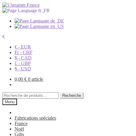
€
€ - EUR
Fr - CHF
$ - CAD
£ - GBP
$ - USD
0,00
€
0 article
Recherche
Recherche
pour :
Menu
Fabrications spéciales
France
Noël
Gifts