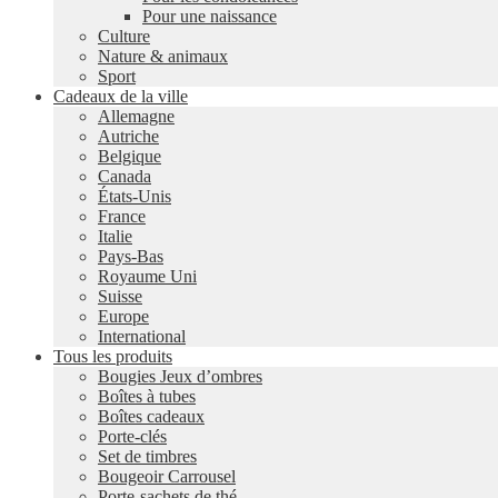
Pour une naissance
Culture
Nature & animaux
Sport
Cadeaux de la ville
Allemagne
Autriche
Belgique
Canada
États-Unis
France
Italie
Pays-Bas
Royaume Uni
Suisse
Europe
International
Tous les produits
Bougies Jeux d’ombres
Boîtes à tubes
Boîtes cadeaux
Porte-clés
Set de timbres
Bougeoir Carrousel
Porte-sachets de thé