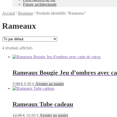
Figure architecturale
Accueil
/
Boutique
/
Produits identifiés “Rameaux”
Rameaux
4 résultats affichés
Rameaux Bougie Jeu d’ombres avec ca
Le
Le
7,90
€
6,90
€
Ajouter au panier
prix
prix
initial
actuel
était :
est :
7,90 €.
6,90 €.
Rameaux Tube cadeau
Le
Le
12,90
€
10,90
€
Ajouter au panier