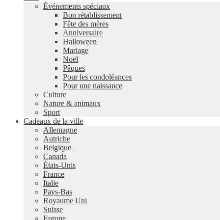
Événements spéciaux
Bon rétablissement
Fête des mères
Anniversaire
Halloween
Mariage
Noël
Pâques
Pour les condoléances
Pour une naissance
Culture
Nature & animaux
Sport
Cadeaux de la ville
Allemagne
Autriche
Belgique
Canada
États-Unis
France
Italie
Pays-Bas
Royaume Uni
Suisse
Europe