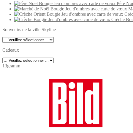
Père Noë
Ma
Crèc
Crèche Bou
Souvenirs de la ville Skyline
Cadeaux
13gramm