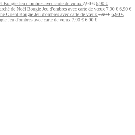
Le
Le
l Bougie Jeu d'ombres avec carte de vœux
7,90
€
6,90
€
prix
prix
Le
L
rché de Noël Bougie Jeu d'ombres avec carte de vœux
7,90
€
6,90
€
initial
actuel
Le
prix
Le
pr
he Orient Bougie Jeu d'ombres avec carte de vœux
7,90
€
6,90
€
Le
était :
Le
est :
prix
initial
prix
ac
gie Jeu d'ombres avec carte de vœux
7,90
€
6,90
€
prix
7,90 €.
prix
6,90 €.
initial
était :
actuel
es
initial
actuel
était :
7,90 €.
est :
6,
était :
est :
7,90 €.
6,90 €
7,90 €.
6,90 €.