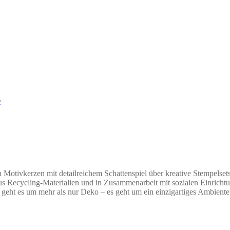
s
ivkerzen mit detailreichem Schattenspiel über kreative Stempelsets b
s Recycling-Materialien und in Zusammenarbeit mit sozialen Einrichtu
ht es um mehr als nur Deko – es geht um ein einzigartiges Ambiente u