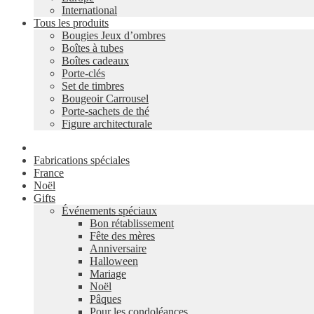
International
Tous les produits
Bougies Jeux d’ombres
Boîtes à tubes
Boîtes cadeaux
Porte-clés
Set de timbres
Bougeoir Carrousel
Porte-sachets de thé
Figure architecturale
Fabrications spéciales
France
Noël
Gifts
Événements spéciaux
Bon rétablissement
Fête des mères
Anniversaire
Halloween
Mariage
Noël
Pâques
Pour les condoléances