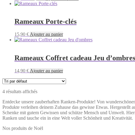
prix
prix
initial
actuel
était :
est :
12,90 €.
10,90 €.
Rameaux Porte-clés
15,90
€
Ajouter au panier
Rameaux Coffret cadeau Jeu d’ombre
14,90
€
Ajouter au panier
4 résultats affichés
Entdecke unsere zauberhaften Ranken-Produkte! Von wunderschönen Mot
Produkte verleihen deinem Zuhause das gewisse Etwas. Hergestellt au
Schenke mit gutem Gewissen und schütze Mensch und Umwelt. Hier ge
Ranken und tauche ein in eine Welt voller Schönheit und Kreativität.
Nos produits de Noël