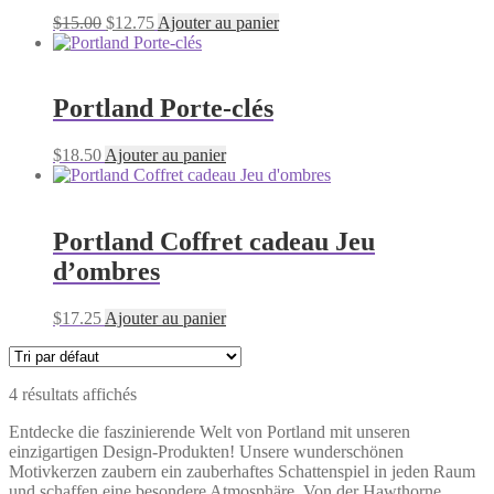
Le
Le
$
15.00
$
12.75
Ajouter au panier
prix
prix
initial
actuel
était :
est :
$15.00.
$12.75.
Portland Porte-clés
$
18.50
Ajouter au panier
Portland Coffret cadeau Jeu
d’ombres
$
17.25
Ajouter au panier
4 résultats affichés
Entdecke die faszinierende Welt von Portland mit unseren
einzigartigen Design-Produkten! Unsere wunderschönen
Motivkerzen zaubern ein zauberhaftes Schattenspiel in jeden Raum
und schaffen eine besondere Atmosphäre. Von der Hawthorne