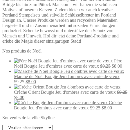
Bridge bis hin zum Pittock Mansion – wir haben die schönsten
Motive auf unseren Kerzen. Zudem bieten wir auch kreative
Portland Stempelsets und stilvolle Schlüsselbretter im Portland
Design an. Unsere Produkte werden aus recycelten Materialien
hergestellt und in Zusammenarbeit mit sozialen Einrichtungen
produziert. Schenke bewusst und unterstütze den Schutz von
Mensch und Umwelt. Hol dir jetzt deine Portland-Produkte und
erlebe die Magie dieser einzigartigen Stadt!
Nos produits de Noël
Père
Le
Le
Noël Bougie Jeu d'ombres avec carte de vœux
$
9.25
$
8.00
prix
prix
initial
actu
Marché de Noël Bougie Jeu d'ombres avec carte de vœux
Le
Le
était :
est :
$
9.25
$
8.00
prix
prix
$9.25.
$8.0
initial
actuel
Crèche Orient Bougie Jeu d'ombres avec carte de vœux
$
9.25
Le
Le
était :
est :
$
8.00
prix
prix
$9.25.
$8.00.
Crèche
initial
actuel
Le
Le
Bougie Jeu d'ombres avec carte de vœux
$
9.25
$
8.00
était :
est :
prix
prix
Souvenirs de la ville Skyline
$9.25.
$8.00.
initial
actuel
était :
est :
$9.25.
$8.00.