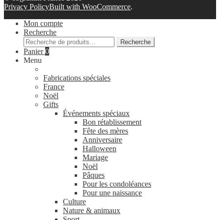
Privacy Policy
Built with WooCommerce
.
Mon compte
Recherche
Recherche
Recherche
pour :
Panier
0
Menu
Fabrications spéciales
France
Noël
Gifts
Événements spéciaux
Bon rétablissement
Fête des mères
Anniversaire
Halloween
Mariage
Noël
Pâques
Pour les condoléances
Pour une naissance
Culture
Nature & animaux
Sport