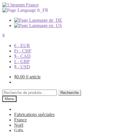
$
€ - EUR
Fr - CHF
$ - CAD
£ - GBP
$ - USD
$
0.00
0 article
Recherche
Recherche
pour :
Menu
Fabrications spéciales
France
Noël
Gifts