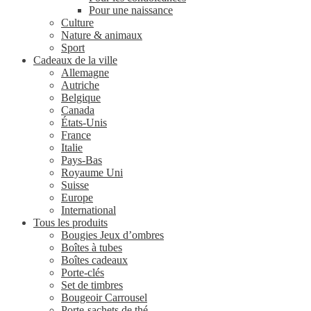
Pour une naissance
Culture
Nature & animaux
Sport
Cadeaux de la ville
Allemagne
Autriche
Belgique
Canada
États-Unis
France
Italie
Pays-Bas
Royaume Uni
Suisse
Europe
International
Tous les produits
Bougies Jeux d’ombres
Boîtes à tubes
Boîtes cadeaux
Porte-clés
Set de timbres
Bougeoir Carrousel
Porte-sachets de thé