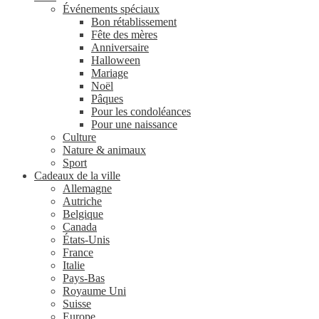
Événements spéciaux
Bon rétablissement
Fête des mères
Anniversaire
Halloween
Mariage
Noël
Pâques
Pour les condoléances
Pour une naissance
Culture
Nature & animaux
Sport
Cadeaux de la ville
Allemagne
Autriche
Belgique
Canada
États-Unis
France
Italie
Pays-Bas
Royaume Uni
Suisse
Europe