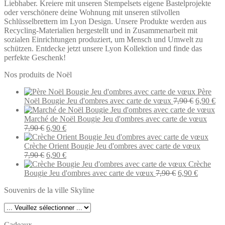
Liebhaber. Kreiere mit unseren Stempelsets eigene Bastelprojekte
oder verschönere deine Wohnung mit unseren stilvollen
Schlüsselbrettern im Lyon Design. Unsere Produkte werden aus
Recycling-Materialien hergestellt und in Zusammenarbeit mit
sozialen Einrichtungen produziert, um Mensch und Umwelt zu
schützen. Entdecke jetzt unsere Lyon Kollektion und finde das
perfekte Geschenk!
Nos produits de Noël
Père
Le
Le
Noël Bougie Jeu d'ombres avec carte de vœux
7,90
€
6,90
€
prix
pri
initial
act
Marché de Noël Bougie Jeu d'ombres avec carte de vœux
Le
Le
était :
est 
7,90
€
6,90
€
prix
prix
7,90 €.
6,9
initial
actuel
Crèche Orient Bougie Jeu d'ombres avec carte de vœux
était :
Le
est :
Le
7,90
€
6,90
€
7,90 €.
prix
6,90 €.
prix
Crèche
initial
actuel
Le
Le
Bougie Jeu d'ombres avec carte de vœux
7,90
€
6,90
€
était :
est :
prix
prix
Souvenirs de la ville Skyline
7,90 €.
6,90 €.
initial
actuel
était :
est :
7,90 €.
6,90 €.
Cadeaux