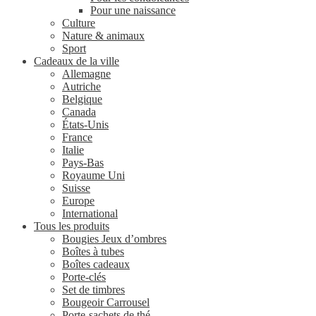
Pour une naissance
Culture
Nature & animaux
Sport
Cadeaux de la ville
Allemagne
Autriche
Belgique
Canada
États-Unis
France
Italie
Pays-Bas
Royaume Uni
Suisse
Europe
International
Tous les produits
Bougies Jeux d’ombres
Boîtes à tubes
Boîtes cadeaux
Porte-clés
Set de timbres
Bougeoir Carrousel
Porte-sachets de thé