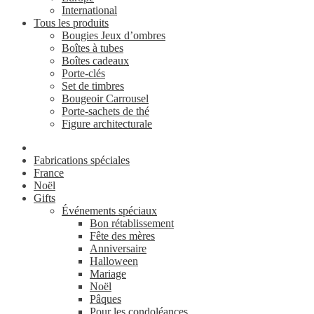
International
Tous les produits
Bougies Jeux d’ombres
Boîtes à tubes
Boîtes cadeaux
Porte-clés
Set de timbres
Bougeoir Carrousel
Porte-sachets de thé
Figure architecturale
Fabrications spéciales
France
Noël
Gifts
Événements spéciaux
Bon rétablissement
Fête des mères
Anniversaire
Halloween
Mariage
Noël
Pâques
Pour les condoléances