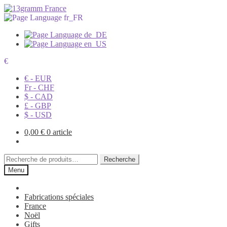
€
€ - EUR
Fr - CHF
$ - CAD
£ - GBP
$ - USD
0,00
€
0 article
Recherche
Recherche
pour :
Menu
Fabrications spéciales
France
Noël
Gifts