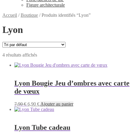
Figure architecturale
Accueil
/
Boutique
/
Produits identifiés “Lyon”
Lyon
4 résultats affichés
Lyon Bougie Jeu d’ombres avec carte
de vœux
Le
Le
7,90
€
6,90
€
Ajouter au panier
prix
prix
initial
actuel
était :
est :
7,90 €.
6,90 €.
Lyon Tube cadeau