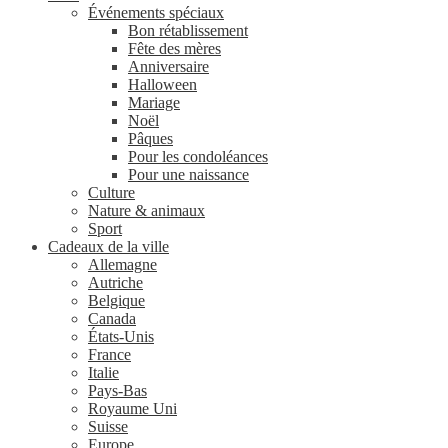
Événements spéciaux
Bon rétablissement
Fête des mères
Anniversaire
Halloween
Mariage
Noël
Pâques
Pour les condoléances
Pour une naissance
Culture
Nature & animaux
Sport
Cadeaux de la ville
Allemagne
Autriche
Belgique
Canada
États-Unis
France
Italie
Pays-Bas
Royaume Uni
Suisse
Europe