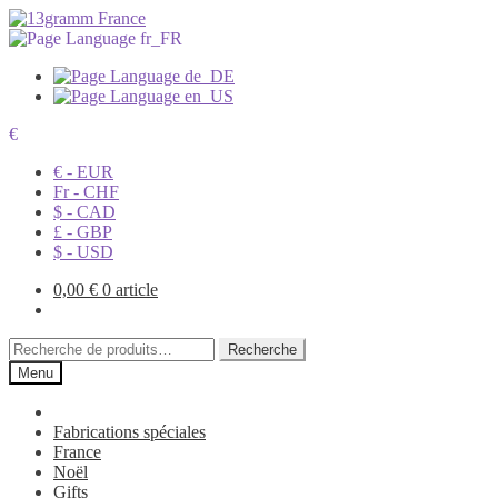
€
€ - EUR
Fr - CHF
$ - CAD
£ - GBP
$ - USD
0,00
€
0 article
Recherche
Recherche
pour :
Menu
Fabrications spéciales
France
Noël
Gifts