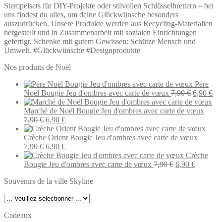
Stempelsets für DIY-Projekte oder stilvollen Schlüsselbrettern – bei
uns findest du alles, um deine Glückwünsche besonders
auszudrücken. Unsere Produkte werden aus Recycling-Materialien
hergestellt und in Zusammenarbeit mit sozialen Einrichtungen
gefertigt. Schenke mit gutem Gewissen: Schütze Mensch und
Umwelt. #Glückwünsche #Designprodukte
Nos produits de Noël
Père
Le
Le
Noël Bougie Jeu d'ombres avec carte de vœux
7,90
€
6,90
€
prix
pri
initial
act
Marché de Noël Bougie Jeu d'ombres avec carte de vœux
Le
Le
était :
est 
7,90
€
6,90
€
prix
prix
7,90 €.
6,9
initial
actuel
Crèche Orient Bougie Jeu d'ombres avec carte de vœux
était :
Le
est :
Le
7,90
€
6,90
€
7,90 €.
prix
6,90 €.
prix
Crèche
initial
actuel
Le
Le
Bougie Jeu d'ombres avec carte de vœux
7,90
€
6,90
€
était :
est :
prix
prix
Souvenirs de la ville Skyline
7,90 €.
6,90 €.
initial
actuel
était :
est :
7,90 €.
6,90 €.
Cadeaux