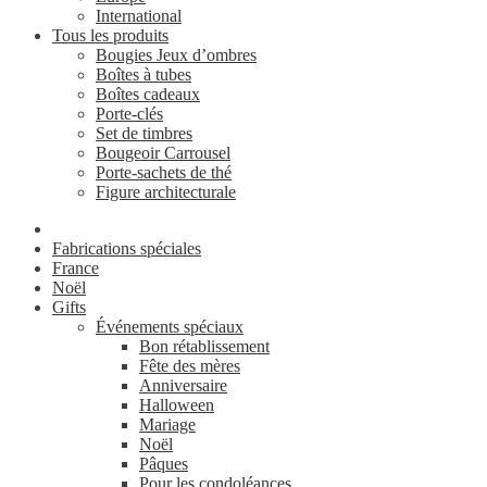
International
Tous les produits
Bougies Jeux d’ombres
Boîtes à tubes
Boîtes cadeaux
Porte-clés
Set de timbres
Bougeoir Carrousel
Porte-sachets de thé
Figure architecturale
Fabrications spéciales
France
Noël
Gifts
Événements spéciaux
Bon rétablissement
Fête des mères
Anniversaire
Halloween
Mariage
Noël
Pâques
Pour les condoléances