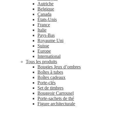
Autriche
Belgique
Canada
États-Unis
France
Italie
Pays-Bas
Royaume Uni
Suisse
Europe
International
Tous les produits
Bougies Jeux d’ombres
Boîtes à tubes
Boîtes cadeaux
Porte-clés
Set de timbres
Bougeoir Carrousel
Porte-sachets de thé
Figure architecturale