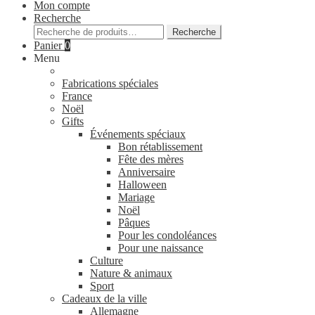
Mon compte
Recherche
Recherche
Recherche
pour :
Panier
0
Menu
Fabrications spéciales
France
Noël
Gifts
Événements spéciaux
Bon rétablissement
Fête des mères
Anniversaire
Halloween
Mariage
Noël
Pâques
Pour les condoléances
Pour une naissance
Culture
Nature & animaux
Sport
Cadeaux de la ville
Allemagne