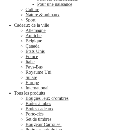
Pour une naissance
Culture
Nature & animaux
Sport
Cadeaux de la ville
Allemagne
Autriche
Belgique
Canada
États-Unis
France
Italie
Pays-Bas
Royaume Uni
Suisse
Europe
International
Tous les produits
Bougies Jeux d’ombres
Boîtes à tubes
Boîtes cadeaux
Porte-clés
Set de timbres
Bougeoir Carrousel
Porte-sachets de thé