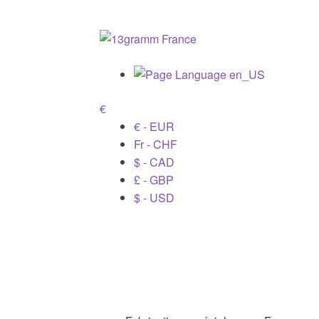
€
€ - EUR
Fr - CHF
$ - CAD
£ - GBP
$ - USD