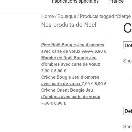
Fabrications spéciales
France
Home
/
Boutique
/
Products tagged “Clergé
C
Nos produits de Noël
Père Noël Bougie Jeu d'ombres
Original
Current
avec carte de vœux
7,90
€
6,90
€
price
price
Marché de Noël Bougie Jeu
Show
was:
is:
d'ombres avec carte de vœux
Original
Current
7,90 €.
6,90 €.
7,90
€
6,90
€
price
price
Crèche Bougie Jeu d'ombres
was:
is:
Original
Current
avec carte de vœux
7,90
€
6,90
€
7,90 €.
6,90 €.
price
price
Crèche Orient Bougie Jeu
was:
is:
d'ombres avec carte de vœux
Original
Current
7,90 €.
6,90 €.
7,90
€
6,90
€
price
price
was:
is:
7,90 €.
6,90 €.
Show