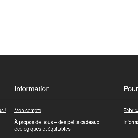
Information
Pour
s !
Mon compte
Fabric
À propos de nous – des petits cadeaux
Inform
écologiques et équitables