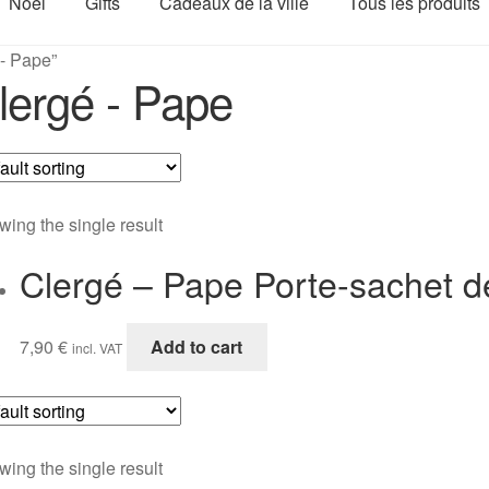
Noël
Gifts
Cadeaux de la ville
Tous les produits
 - Pape”
lergé - Pape
ing the single result
Clergé – Pape Porte-sachet d
7,90
€
Add to cart
incl. VAT
ing the single result