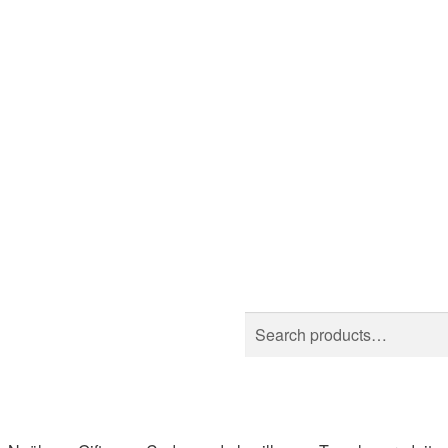
Search
Search
for: