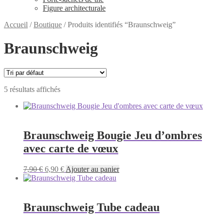
Figure architecturale
Accueil
/
Boutique
/
Produits identifiés “Braunschweig”
Braunschweig
5 résultats affichés
Braunschweig Bougie Jeu d’ombres
avec carte de vœux
Le
Le
7,90
€
6,90
€
Ajouter au panier
prix
prix
initial
actuel
était :
est :
7,90 €.
6,90 €.
Braunschweig Tube cadeau