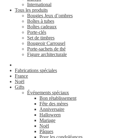
International
Tous les produits
Bougies Jeux d’ombres
Boîtes à tubes
Boîtes cadeaux
Porte-clés
Set de timbres
Bougeoir Carrousel
Porte-sachets de thé
Figure architecturale
Fabrications spéciales
France
Noël
Gifts
Événements spéciaux
Bon rétablissement
Fête des mères
Anniversaire
Halloween
Mariage
Noël
Pâques
Pour les condoléances