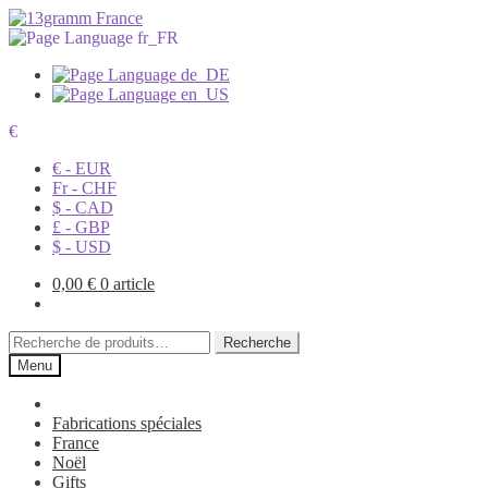
€
€ - EUR
Fr - CHF
$ - CAD
£ - GBP
$ - USD
0,00
€
0 article
Recherche
Recherche
pour :
Menu
Fabrications spéciales
France
Noël
Gifts