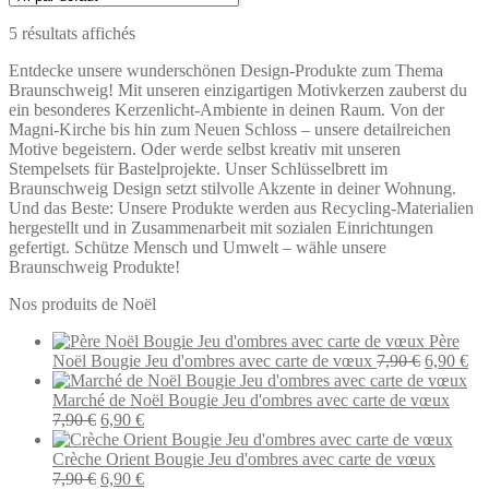
5 résultats affichés
Entdecke unsere wunderschönen Design-Produkte zum Thema
Braunschweig! Mit unseren einzigartigen Motivkerzen zauberst du
ein besonderes Kerzenlicht-Ambiente in deinen Raum. Von der
Magni-Kirche bis hin zum Neuen Schloss – unsere detailreichen
Motive begeistern. Oder werde selbst kreativ mit unseren
Stempelsets für Bastelprojekte. Unser Schlüsselbrett im
Braunschweig Design setzt stilvolle Akzente in deiner Wohnung.
Und das Beste: Unsere Produkte werden aus Recycling-Materialien
hergestellt und in Zusammenarbeit mit sozialen Einrichtungen
gefertigt. Schütze Mensch und Umwelt – wähle unsere
Braunschweig Produkte!
Nos produits de Noël
Père
Le
Le
Noël Bougie Jeu d'ombres avec carte de vœux
7,90
€
6,90
€
prix
pri
initial
act
Marché de Noël Bougie Jeu d'ombres avec carte de vœux
Le
Le
était :
est 
7,90
€
6,90
€
prix
prix
7,90 €.
6,9
initial
actuel
Crèche Orient Bougie Jeu d'ombres avec carte de vœux
était :
Le
est :
Le
7,90
€
6,90
€