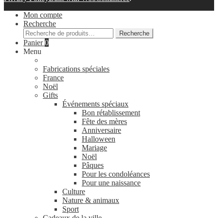
Mon compte
Recherche
Recherche
Recherche
pour :
Panier
0
Menu
Fabrications spéciales
France
Noël
Gifts
Événements spéciaux
Bon rétablissement
Fête des mères
Anniversaire
Halloween
Mariage
Noël
Pâques
Pour les condoléances
Pour une naissance
Culture
Nature & animaux
Sport
Cadeaux de la ville