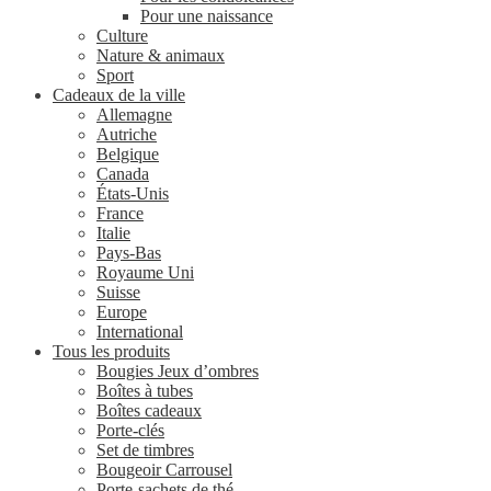
Pour une naissance
Culture
Nature & animaux
Sport
Cadeaux de la ville
Allemagne
Autriche
Belgique
Canada
États-Unis
France
Italie
Pays-Bas
Royaume Uni
Suisse
Europe
International
Tous les produits
Bougies Jeux d’ombres
Boîtes à tubes
Boîtes cadeaux
Porte-clés
Set de timbres
Bougeoir Carrousel
Porte-sachets de thé