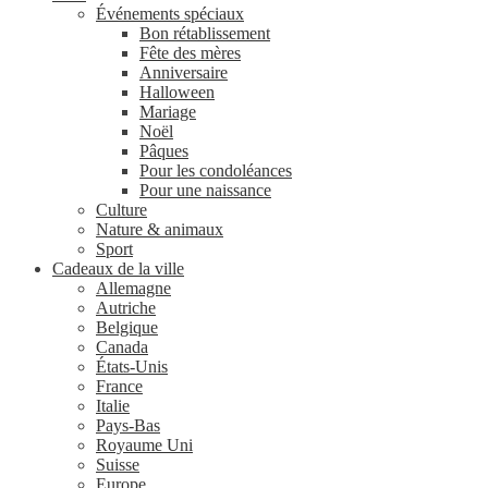
Événements spéciaux
Bon rétablissement
Fête des mères
Anniversaire
Halloween
Mariage
Noël
Pâques
Pour les condoléances
Pour une naissance
Culture
Nature & animaux
Sport
Cadeaux de la ville
Allemagne
Autriche
Belgique
Canada
États-Unis
France
Italie
Pays-Bas
Royaume Uni
Suisse
Europe