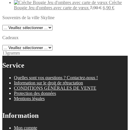
7,90 €.
prix
6,90 €.
prix
Crèche
initial
actuel
Le
Le
Bougie Jeu d'ombres avec carte de vœux
7,90
€
6,90
€
était :
est :
prix
prix
Souvenirs de la ville Skyline
7,90 €.
6,90 €.
initial
actuel
était :
est :
7,90 €.
6,90 €.
Cadeaux
13gramm
Service
Quelles sont vos questions ? Contactez-nous !
Information sur le droit de rétractation
CONDITIONS GÉNÉRALES DE VENTE
Protection des données
Mentions légales
Information
Mon compte