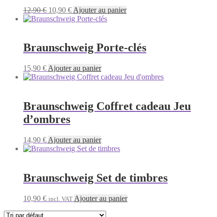
Le
Le
12,90
€
10,90
€
Ajouter au panier
prix
prix
initial
actuel
était :
est :
12,90 €.
10,90 €.
Braunschweig Porte-clés
15,90
€
Ajouter au panier
Braunschweig Coffret cadeau Jeu
d’ombres
14,90
€
Ajouter au panier
Braunschweig Set de timbres
10,90
€
Ajouter au panier
incl. VAT