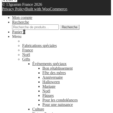
© 13gramm France 2026
Privacy Policy
Built with WooCommerce
.
Mon compte
Recherche
Recherche
Recherche
pour :
Panier
0
Menu
Fabrications spéciales
France
Noël
Gifts
Événements spéciaux
Bon rétablissement
Fête des mères
Anniversaire
Halloween
Mariage
Noël
Pâques
Pour les condoléances
Pour une naissance
Culture