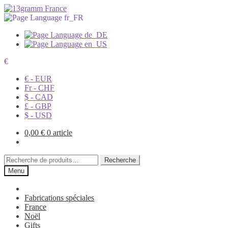
€
€ - EUR
Fr - CHF
$ - CAD
£ - GBP
$ - USD
0,00
€
0 article
Recherche
Recherche
pour :
Menu
Fabrications spéciales
France
Noël
Gifts