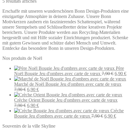
5 résultats affichés
Erschaffe mit unseren wunderschönen Bonn Design-Produkten eine
einzigartige Atmosphäre in deinem Zuhause. Unsere Bonn
Motivkerzen zaubern ein faszinierendes Schattenspiel, während
unsere Stempelsets und Schlüsselbretter deine kreativen Projekte
bereichern. Unsere Produkte werden aus Recycling-Materialien
hergestellt und mit Hilfe sozialer Einrichtungen produziert. Schenke
mit gutem Gewissen und schütze dabei Mensch und Umwelt.
Entdecke das besondere Bonn in unseren Design-Produkten.
Nos produits de Noël
Père
Le
Le
Noël Bougie Jeu d'ombres avec carte de vœux
7,90
€
6,90
€
prix
pri
initial
act
Marché de Noël Bougie Jeu d'ombres avec carte de vœux
Le
Le
était :
est 
7,90
€
6,90
€
prix
prix
7,90 €.
6,9
initial
actuel
Crèche Orient Bougie Jeu d'ombres avec carte de vœux
était :
Le
est :
Le
7,90
€
6,90
€
7,90 €.
prix
6,90 €.
prix
Crèche
initial
actuel
Le
Le
Bougie Jeu d'ombres avec carte de vœux
7,90
€
6,90
€
était :
est :
prix
prix
Souvenirs de la ville Skyline
7,90 €.
6,90 €.
initial
actuel
était :
est :