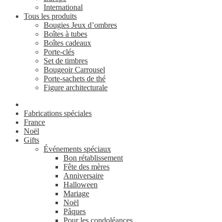
International
Tous les produits
Bougies Jeux d’ombres
Boîtes à tubes
Boîtes cadeaux
Porte-clés
Set de timbres
Bougeoir Carrousel
Porte-sachets de thé
Figure architecturale
Fabrications spéciales
France
Noël
Gifts
Événements spéciaux
Bon rétablissement
Fête des mères
Anniversaire
Halloween
Mariage
Noël
Pâques
Pour les condoléances