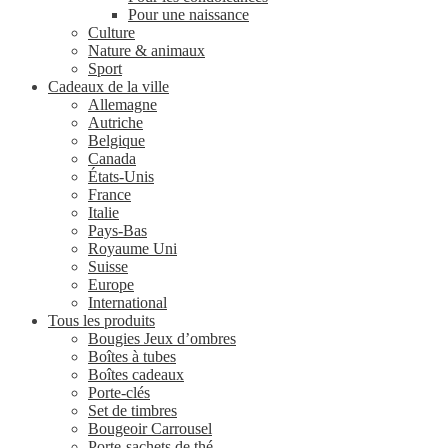
Pour une naissance
Culture
Nature & animaux
Sport
Cadeaux de la ville
Allemagne
Autriche
Belgique
Canada
États-Unis
France
Italie
Pays-Bas
Royaume Uni
Suisse
Europe
International
Tous les produits
Bougies Jeux d’ombres
Boîtes à tubes
Boîtes cadeaux
Porte-clés
Set de timbres
Bougeoir Carrousel
Porte-sachets de thé