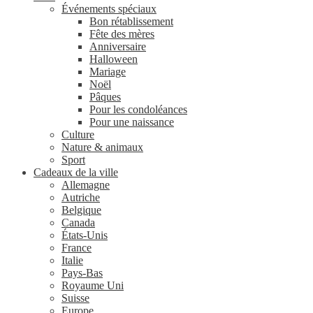
Événements spéciaux
Bon rétablissement
Fête des mères
Anniversaire
Halloween
Mariage
Noël
Pâques
Pour les condoléances
Pour une naissance
Culture
Nature & animaux
Sport
Cadeaux de la ville
Allemagne
Autriche
Belgique
Canada
États-Unis
France
Italie
Pays-Bas
Royaume Uni
Suisse
Europe