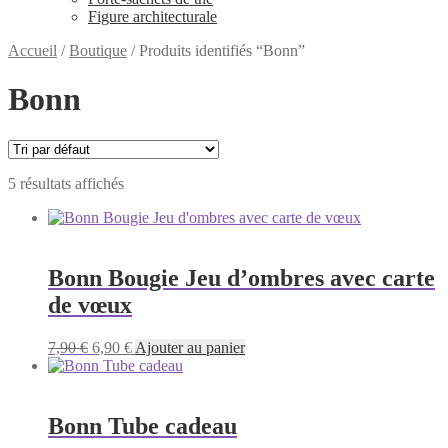
Figure architecturale
Accueil
/
Boutique
/
Produits identifiés “Bonn”
Bonn
5 résultats affichés
Bonn Bougie Jeu d’ombres avec carte
de vœux
Le
Le
7,90
€
6,90
€
Ajouter au panier
prix
prix
initial
actuel
était :
est :
7,90 €.
6,90 €.
Bonn Tube cadeau