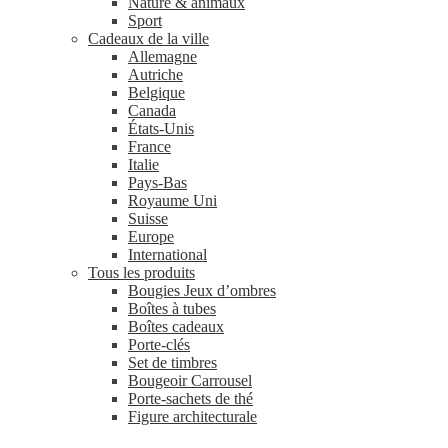
Nature & animaux
Sport
Cadeaux de la ville
Allemagne
Autriche
Belgique
Canada
États-Unis
France
Italie
Pays-Bas
Royaume Uni
Suisse
Europe
International
Tous les produits
Bougies Jeux d’ombres
Boîtes à tubes
Boîtes cadeaux
Porte-clés
Set de timbres
Bougeoir Carrousel
Porte-sachets de thé
Figure architecturale