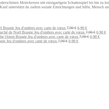
chönen Motivkerzen mit einzigartigem Schattenspiel bis hin zu kreati
em Kauf unterstützt du zudem soziale Einrichtungen und hilfst, Mensch
Le
Le
l Bougie Jeu d'ombres avec carte de vœux
7,90
€
6,90
€
prix
prix
Le
L
rché de Noël Bougie Jeu d'ombres avec carte de vœux
7,90
€
6,90
€
initial
actuel
Le
prix
Le
pr
he Orient Bougie Jeu d'ombres avec carte de vœux
7,90
€
6,90
€
Le
était :
Le
est :
prix
initial
prix
ac
gie Jeu d'ombres avec carte de vœux
7,90
€
6,90
€
prix
7,90 €.
prix
6,90 €.
initial
était :
actuel
es
initial
actuel
était :
7,90 €.
est :
6,
était :
est :
7,90 €.
6,90 €
7,90 €.
6,90 €.