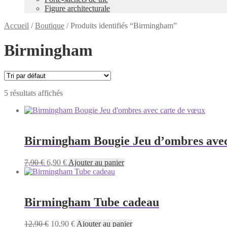
Figure architecturale
Accueil
/
Boutique
/
Produits identifiés “Birmingham”
Birmingham
5 résultats affichés
Birmingham Bougie Jeu d’ombres avec
Le
Le
7,90
€
6,90
€
Ajouter au panier
prix
prix
initial
actuel
était :
est :
7,90 €.
6,90 €.
Birmingham Tube cadeau
Le
Le
12,90
€
10,90
€
Ajouter au panier