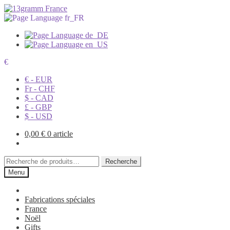
€
€ - EUR
Fr - CHF
$ - CAD
£ - GBP
$ - USD
0,00
€
0 article
Recherche
Recherche
pour :
Menu
Fabrications spéciales
France
Noël
Gifts