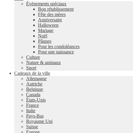
Événements spéciaux
Bon rétablissement
Fête des mères
Anniversaire
Halloween
Mariage
Noël
Pâques
Pour les condoléances
Pour une naissance
Culture
Nature & animaux
Sport
Cadeaux de la ville
Allemagne
Autriche
Belgique
Canada
États-Unis
France
Italie
Pays-Bas
Royaume Uni
Suisse
Europe