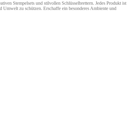
ven Stempelsets und stilvollen Schlüsselbrettern. Jedes Produkt ist
 und Umwelt zu schützen. Erschaffe ein besonderes Ambiente und
e
ix
tuel
t :
90 €.
.