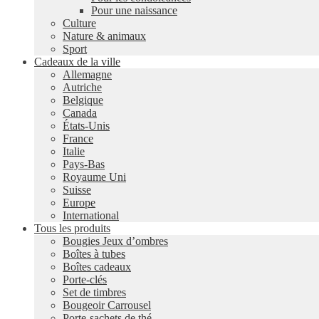
Pour une naissance
Culture
Nature & animaux
Sport
Cadeaux de la ville
Allemagne
Autriche
Belgique
Canada
États-Unis
France
Italie
Pays-Bas
Royaume Uni
Suisse
Europe
International
Tous les produits
Bougies Jeux d’ombres
Boîtes à tubes
Boîtes cadeaux
Porte-clés
Set de timbres
Bougeoir Carrousel
Porte-sachets de thé