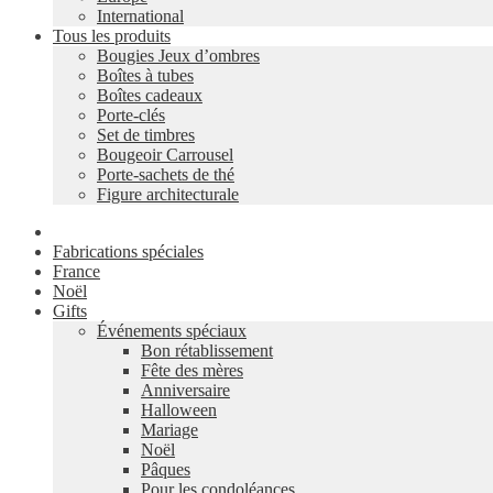
International
Tous les produits
Bougies Jeux d’ombres
Boîtes à tubes
Boîtes cadeaux
Porte-clés
Set de timbres
Bougeoir Carrousel
Porte-sachets de thé
Figure architecturale
Fabrications spéciales
France
Noël
Gifts
Événements spéciaux
Bon rétablissement
Fête des mères
Anniversaire
Halloween
Mariage
Noël
Pâques
Pour les condoléances