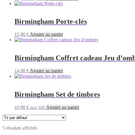
prix
prix
initial
actuel
était :
est :
12,90 €.
10,90 €.
Birmingham Porte-clés
15,90
€
Ajouter au panier
Birmingham Coffret cadeau Jeu d’om
14,90
€
Ajouter au panier
Birmingham Set de timbres
10,90
€
Ajouter au panier
incl. VAT
5 résultats affichés