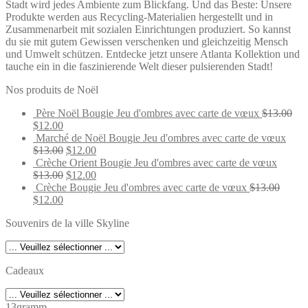
Stadt wird jedes Ambiente zum Blickfang. Und das Beste: Unsere
Produkte werden aus Recycling-Materialien hergestellt und in
Zusammenarbeit mit sozialen Einrichtungen produziert. So kannst
du sie mit gutem Gewissen verschenken und gleichzeitig Mensch
und Umwelt schützen. Entdecke jetzt unsere Atlanta Kollektion und
tauche ein in die faszinierende Welt dieser pulsierenden Stadt!
Nos produits de Noël
Père Noël Bougie Jeu d'ombres avec carte de vœux
$
13.00
Original
Current
$
12.00
price
price
Marché de Noël Bougie Jeu d'ombres avec carte de vœux
was:
is:
Original
Current
$
13.00
$
12.00
$13.00.
$12.00.
price
price
Crèche Orient Bougie Jeu d'ombres avec carte de vœux
was:
Original
is:
Current
$
13.00
$
12.00
$13.00.
price
$12.00.
price
Crèche Bougie Jeu d'ombres avec carte de vœux
$
13.00
Original
Current
was:
is:
$
12.00
price
price
$13.00.
$12.00.
Souvenirs de la ville Skyline
was:
is:
$13.00.
$12.00.
Cadeaux
13gramm