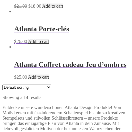
Original
Current
$
21.00
$
18.00
Add to cart
price
price
was:
is:
$21.00.
$18.00.
Atlanta Porte-clés
$
26.00
Add to cart
Atlanta Coffret cadeau Jeu d’ombres
$
25.00
Add to cart
Showing all 4 results
Entdecke unsere wunderschönen Atlanta Design-Produkte! Von
Motivkerzen mit faszinierendem Schattenspiel bis hin zu kreativen
Stempelsets und stilvollen Schlüsselbrettern – unsere Produkte
bringen das einzigartige Flair von Atlanta in dein Zuhause. Mit
liebevoll gestalteten Motiven der bekanntesten Wahrzeichen der