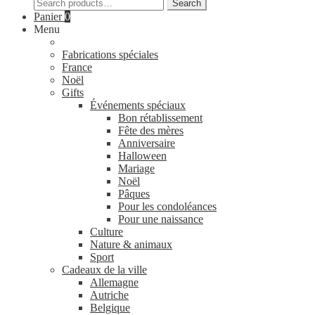
Search
Search
for:
Panier
0
Menu
Fabrications spéciales
France
Noël
Gifts
Événements spéciaux
Bon rétablissement
Fête des mères
Anniversaire
Halloween
Mariage
Noël
Pâques
Pour les condoléances
Pour une naissance
Culture
Nature & animaux
Sport
Cadeaux de la ville
Allemagne
Autriche
Belgique