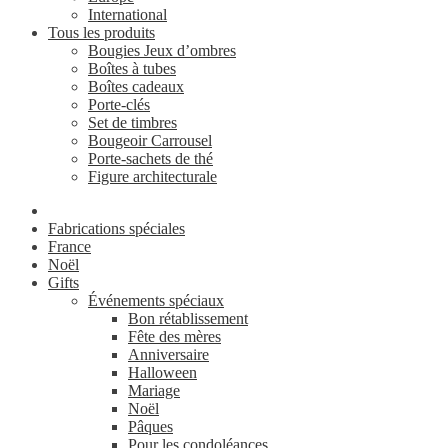
International
Tous les produits
Bougies Jeux d’ombres
Boîtes à tubes
Boîtes cadeaux
Porte-clés
Set de timbres
Bougeoir Carrousel
Porte-sachets de thé
Figure architecturale
Fabrications spéciales
France
Noël
Gifts
Événements spéciaux
Bon rétablissement
Fête des mères
Anniversaire
Halloween
Mariage
Noël
Pâques
Pour les condoléances