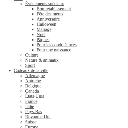
Événements spéciaux
Bon rétablissement
Fête des mères
Anniversaire
Halloween
Mariage
Noël
Pâques
Pour les condoléances
Pour une naissance
Culture
Nature & animaux
Sport
Cadeaux de la ville
Allemagne
Autriche
Belgique
Canada
États-Unis
France
Italie
Pays-Bas
Royaume Uni
Suisse
Europe