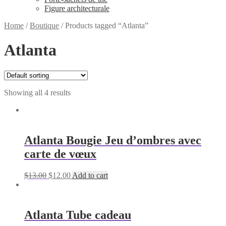
Figure architecturale
Home
/
Boutique
/
Products tagged “Atlanta”
Atlanta
Showing all 4 results
Atlanta Bougie Jeu d’ombres avec
carte de vœux
Original
Current
$
13.00
$
12.00
Add to cart
price
price
was:
is:
$13.00.
$12.00.
Atlanta Tube cadeau