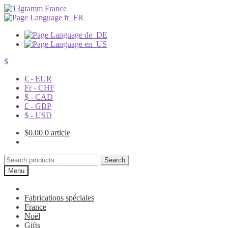
$
€ - EUR
Fr - CHF
$ - CAD
£ - GBP
$ - USD
$
0.00
0 article
Search
Search
for:
Menu
Fabrications spéciales
France
Noël
Gifts