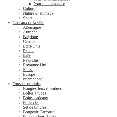
Pour une naissance
Culture
Nature & animaux
Sport
Cadeaux de la ville
Allemagne
Autriche
Belgique
Canada
États-Unis
France
Italie
Pays-Bas
Royaume Uni
Suisse
Europe
International
Tous les produits
Bougies Jeux d’ombres
Boîtes à tubes
Boîtes cadeaux
Porte-clés
Set de timbres
Bougeoir Carrousel
Porte-sachets de thé