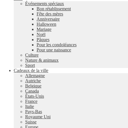
Événements spéciaux
Bon rétablissement
Fête des mères
Anniversaire
Halloween
Mariage
Noël
Pâques
Pour les condoléances
Pour une naissance
Culture
Nature & animaux
Sport
Cadeaux de la ville
Allemagne
Autriche
Belgique
Canada
États-Unis
France
Italie
Pays-Bas
Royaume Uni
Suisse
Europe