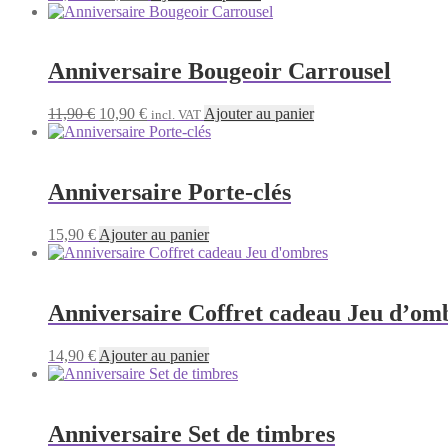
prix
prix
initial
actuel
était :
est :
12,90 €.
10,90 €.
Anniversaire Bougeoir Carrousel
Le
Le
11,90
€
10,90
€
Ajouter au panier
incl. VAT
prix
prix
initial
actuel
était :
est :
11,90 €.
10,90 €.
Anniversaire Porte-clés
15,90
€
Ajouter au panier
Anniversaire Coffret cadeau Jeu d’om
14,90
€
Ajouter au panier
Anniversaire Set de timbres