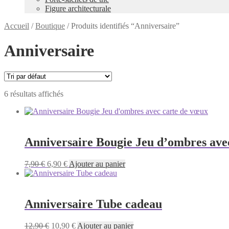
Figure architecturale
Accueil
/
Boutique
/
Produits identifiés “Anniversaire”
Anniversaire
6 résultats affichés
Anniversaire Bougie Jeu d’ombres ave
Le
Le
7,90
€
6,90
€
Ajouter au panier
prix
prix
initial
actuel
était :
est :
7,90 €.
6,90 €.
Anniversaire Tube cadeau
Le
Le
12,90
€
10,90
€
Ajouter au panier