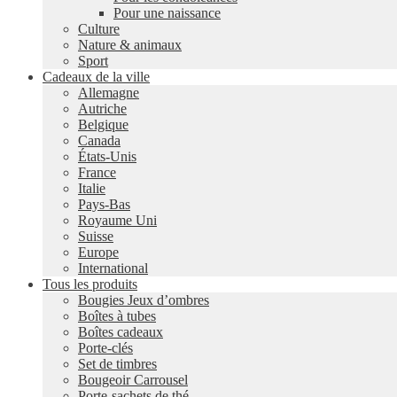
Pour une naissance
Culture
Nature & animaux
Sport
Cadeaux de la ville
Allemagne
Autriche
Belgique
Canada
États-Unis
France
Italie
Pays-Bas
Royaume Uni
Suisse
Europe
International
Tous les produits
Bougies Jeux d’ombres
Boîtes à tubes
Boîtes cadeaux
Porte-clés
Set de timbres
Bougeoir Carrousel
Porte-sachets de thé