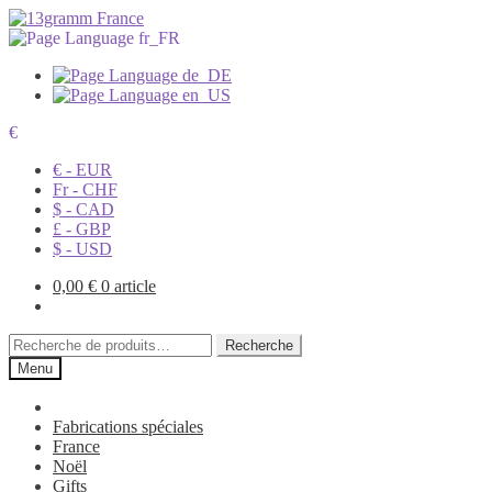
€
€ - EUR
Fr - CHF
$ - CAD
£ - GBP
$ - USD
0,00
€
0 article
Recherche
Recherche
pour :
Menu
Fabrications spéciales
France
Noël
Gifts