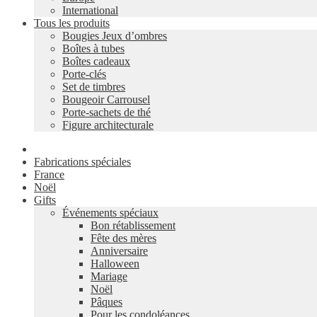
International
Tous les produits
Bougies Jeux d’ombres
Boîtes à tubes
Boîtes cadeaux
Porte-clés
Set de timbres
Bougeoir Carrousel
Porte-sachets de thé
Figure architecturale
Fabrications spéciales
France
Noël
Gifts
Événements spéciaux
Bon rétablissement
Fête des mères
Anniversaire
Halloween
Mariage
Noël
Pâques
Pour les condoléances