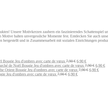
ukten! Unsere Motivkerzen zaubern ein faszinierendes Schattenspiel 
en Motive halten unvergessliche Momente fest. Entdecken Sie auch unser
en hergestellt und in Zusammenarbeit mit sozialen Einrichtungen pro
Le
Le
l Bougie Jeu d'ombres avec carte de vœux
7,90
€
6,90
€
prix
prix
Le
L
rché de Noël Bougie Jeu d'ombres avec carte de vœux
7,90
€
6,90
€
initial
actuel
Le
prix
Le
pr
he Orient Bougie Jeu d'ombres avec carte de vœux
7,90
€
6,90
€
Le
était :
Le
est :
prix
initial
prix
ac
gie Jeu d'ombres avec carte de vœux
7,90
€
6,90
€
prix
7,90 €.
prix
6,90 €.
initial
était :
actuel
es
initial
actuel
était :
7,90 €.
est :
6,
était :
est :
7,90 €.
6,90 €
7,90 €.
6,90 €.