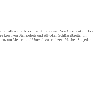
und schaffen eine besondere Atmosphäre. Von Geschenken über
e kreativen Stempelsets und stilvollen Schlüsselbretter im
duziert, um Mensch und Umwelt zu schützen. Machen Sie jeden
e
ix
tuel
t :
90 €.
.